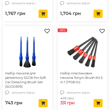
залишити відгук
залишити відгук
1,767
грн
1,704
грн
-18%
Набір пензлів для
Набір пластикових
детейлінгу SGCB Pro Soft
пензлів Tonyin Brush Kit 5
Car Detailing Brush Set
in 1 (TT08-tn)
(SGGD309)
залишити відгук
залишити відгук
405
грн
Оригінальна ціна: 40
Поточна ціна: 3
743
грн
331
грн