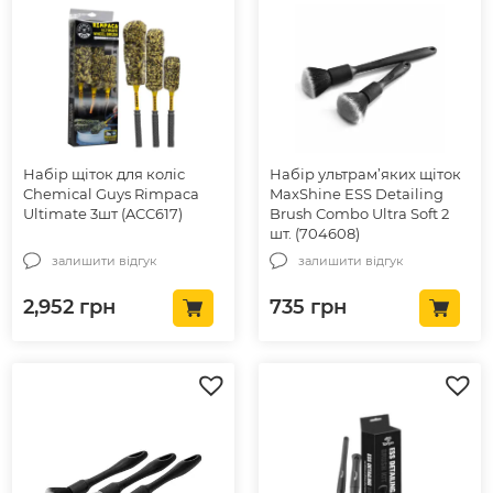
Набір щіток для коліс
Набір ультрам’яких щіток
Chemical Guys Rimpaca
MaxShine ESS Detailing
Ultimate 3шт (ACC617)
Brush Combo Ultra Soft 2
шт. (704608)
залишити відгук
залишити відгук
2,952
грн
735
грн