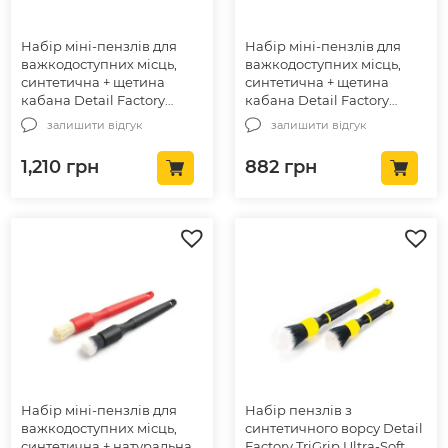
Набір міні-пензлів для
Набір міні-пензлів для
важкодоступних місць,
важкодоступних місць,
синтетична + щетина
синтетична + щетина
кабана Detail Factory
кабана Detail Factory
Crevice Mini-Brush Set
Detail Factory Crevice Mini-
залишити відгук
залишити відгук
(DEF-R4427)
Brush Set (DEF-1049)
1,210
грн
882
грн
Набір міні-пензлів для
Набір пензлів з
важкодоступних місць,
синтетичного ворсу Detail
синтетична + натуральна
Factory TriGrip Ultra-Soft