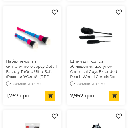
Набір пензлів з
Щітки для коліс зі
синтетичного ворсу Detail
збільшеним доступом
Factory TriGrip Ultra-Soft
Chemical Guys Extended
(Рожевий/Синій) (DEF-
Reach Wheel Gerbils 3шт
1074)
(ACC602)
залишити відгук
залишити відгук
1,767
грн
2,952
грн