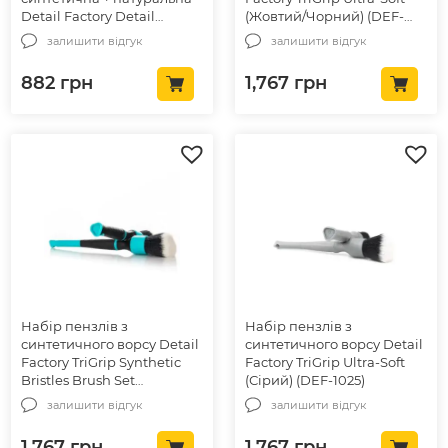
Detail Factory Detail
(Жовтий/Чорний) (DEF-
Factory Crevice Mini-Brush
1140)
залишити відгук
залишити відгук
Set (DEF-1010)
882
грн
1,767
грн
Набір пензлів з
Набір пензлів з
синтетичного ворсу Detail
синтетичного ворсу Detail
Factory TriGrip Synthetic
Factory TriGrip Ultra-Soft
Bristles Brush Set
(Сірий) (DEF-1025)
(Бірюзовий/Чорний) (DEF-
залишити відгук
залишити відгук
1088)
1,767
грн
1,767
грн