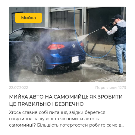
Мийка
22.07.2022
Перегляди
1273
МИЙКА АВТО НА САМОМИЙЦІ: ЯК ЗРОБИТИ
ЦЕ ПРАВИЛЬНО І БЕЗПЕЧНО
Хтось ставив собі питання, звідки береться
павутиння на кузові та як помити авто на
самомийці? Більшість потертостей робите саме ви,
все це від неправ…