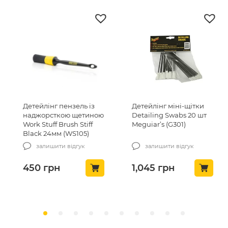
Детейлінг пензель із
Детейлінг міні-щітки
наджорсткою щетиною
Detailing Swabs 20 шт
Work Stuff Brush Stiff
Meguiar’s (G301)
Black 24мм (WS105)
залишити відгук
залишити відгук
450
грн
1,045
грн