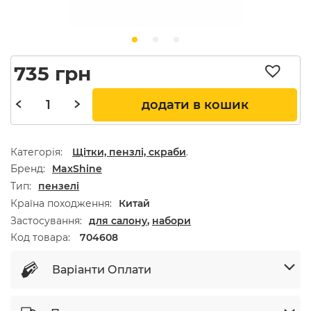
735
грн
додати в кошик
Категорія:
Щітки, пензлі, скраби
.
Бренд
MaxShine
Тип
пензелі
Країна походження
Китай
Застосування
для салону
,
набори
Код товара:
704608
Варіанти Оплати