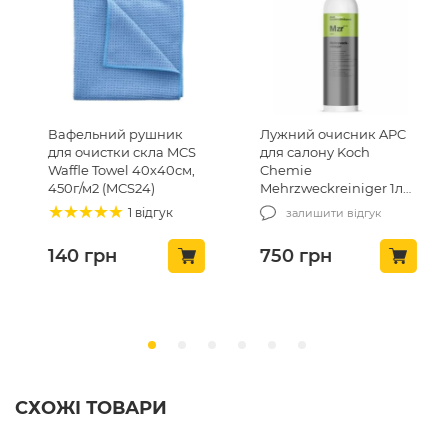
Вафельний рушник
Лужний очисник APC
для очистки скла MCS
для салону Koch
Waffle Towel 40х40см,
Chemie
450г/м2 (MCS24)
Mehrzweckreiniger 1л
(86001)
1 відгук
залишити відгук
140
грн
750
грн
СХОЖІ ТОВАРИ