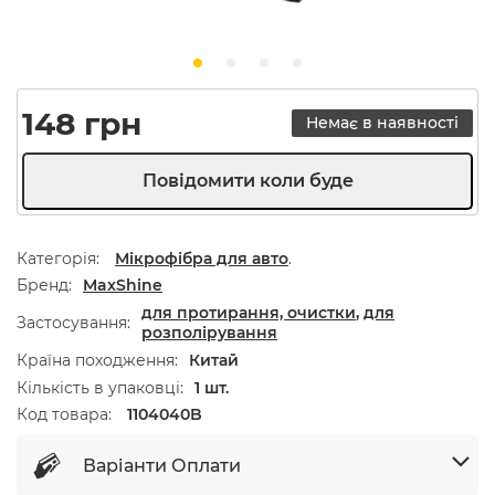
148
грн
Немає в наявності
Категорія:
Мікрофібра для авто
.
Бренд
MaxShine
для протирання, очистки
,
для
Застосування
розполірування
Країна походження
Китай
Кількість в упаковці
1 шт.
Код товара:
1104040B
Варіанти Оплати