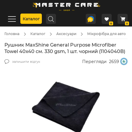
Каталог
0
0
Головна
Каталог
Аксесуари
Мікрофібра для авто
Рушник MaxShine General Purpose Microfiber
Towel 40x40 см. 330 gsm, 1 шт. чорний (1104040B)
Перегляди
2659
залишити відгук