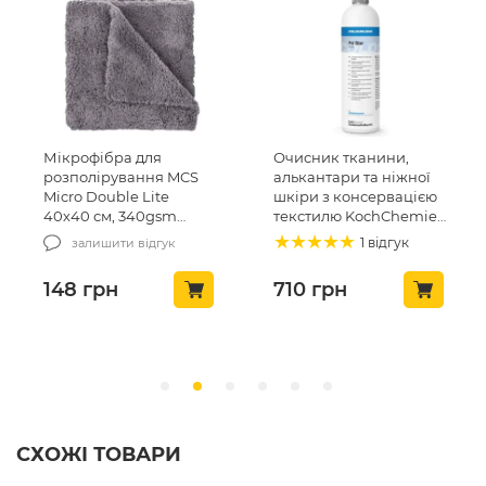
Мікрофібра для
Очисник тканини,
розполірування MCS
алькантари та ніжної
Micro Double Lite
шкіри з консервацією
40х40 см, 340gsm
текстилю KochChemie
(MCS-03/1)
Pol Star 1л (619-1L-01)
1 відгук
залишити відгук
148
грн
710
грн
СХОЖІ ТОВАРИ