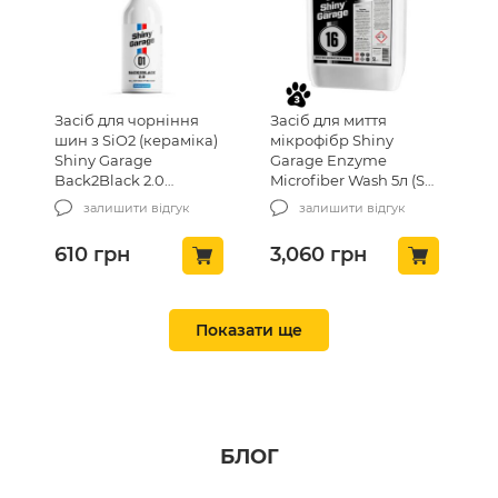
710
грн
140
грн
ТОП ПРОДАЖ 🔥
ТОП ПРОДАЖ 🔥
Засіб для чорніння
Засіб для миття
шин з SiO2 (кераміка)
мікрофібр Shiny
Shiny Garage
Garage Enzyme
Back2Black 2.0
Microfiber Wash 5л (SG-
Polymer Tire Dressing
000124)
залишити відгук
залишити відгук
250мл (SG-000426)
610
грн
3,060
грн
Піноутворювач білий
Лужний очисник APC
200 мл (MCGFOAM200)
для салону Koch
НОВИНКА
НОВИНКА
Показати ще
Chemie
Mehrzweckreiniger 1л
(86001)
залишити відгук
залишити відгук
99
грн
750
грн
БЛОГ