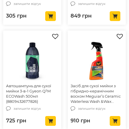
залишити відгук
залишити відгук
305
грн
849
грн
Автошампунь для сухої
Засіб для сухої мийки з
мийки 3-в-1 Gyeon Q²M
гібридно-керамічним
ECOWash 500мл
воском Meguiar’s Ceramic
(8809432677826)
Waterless Wash &Wax
710мл (G251024)
залишити відгук
залишити відгук
725
грн
910
грн