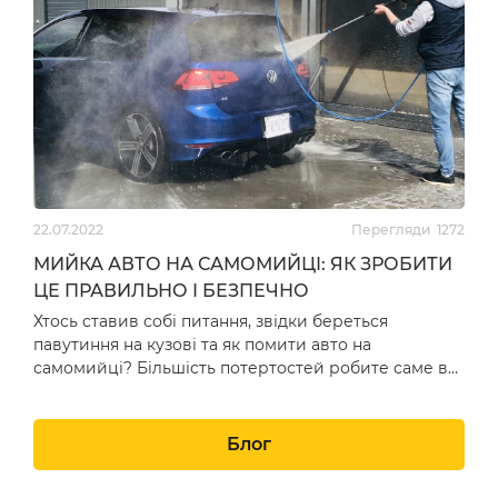
22.07.2022
Перегляди
1272
МИЙКА АВТО НА САМОМИЙЦІ: ЯК ЗРОБИТИ
ЦЕ ПРАВИЛЬНО І БЕЗПЕЧНО
Хтось ставив собі питання, звідки береться
павутиння на кузові та як помити авто на
самомийці? Більшість потертостей робите саме ви,
все це від неправ…
Блог