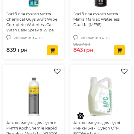
Засіб для сухого миття
Засіб для сухого миття
Chemical Guys Swift Wipe
Mafra Maniac Waterless
Complete Waterless Car
Dual 1л (MF95)
Wash Easy Spray & Wipe
Formula 473мл
залишити відгук
залишити відгук
(CWS209_16)
983
грн
Оригінальна ціна: 98
Поточна ціна: 
839
грн
843
грн
Автошампунь для сухого
Автошампунь для сухої
миття KochChemie Rapid
мийки 3-в-1 Gyeon Q²M
Rinseless Wash 1 л (475001)
ECOWash 4л