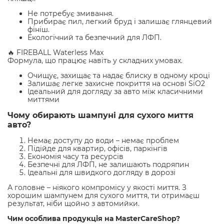
Не потребує змивання.
Прибирає пил, легкий бруд і залишає глянцевий
фініш.
Екологічний та безпечний для ЛФП.
🔥 FIREBALL Waterless Max
Формула, що працює навіть у складних умовах.
Очищує, захищає та надає блиску в одному кроці
Залишає легке захисне покриття на основі SiO2
Ідеальний для догляду за авто між класичними
миттями
Чому обирають шампуні для сухого миття
авто?
Немає доступу до води – немає проблем
Підійде для квартир, офісів, паркінгів
Економія часу та ресурсів
Безпечні для ЛФП, не залишають подряпин
Ідеальні для швидкого догляду в дорозі
А головне – ніякого компромісу у якості миття. З
хорошим шампунем для сухого миття, ти отримаєш
результат, ніби щойно з автомийки.
Чим особлива продукція на MasterCareShop?