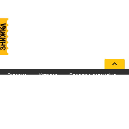
Головна
Каталог
Блог про детейлінг
+38 (096) 202-02-32
@master_care_shop
contact@mastercareshop.com
Про нас