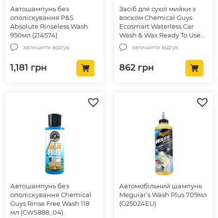
Автошампунь без
Засіб для сухої мийки з
ополіскування P&S
воском Chemical Guys
Absolute Rinseless Wash
Ecosmart Waterless Car
950мл (214574)
Wash & Wax Ready To Use
473мл (WAC707RU_16)
залишити відгук
залишити відгук
1,181
грн
862
грн
Автошампунь без
Автомобільний шампунь
ополіскування Chemical
Meguiar’s Wash Plus 709мл
Guys Rinse Free Wash 118
(G25024EU)
мл (CWS888_04)