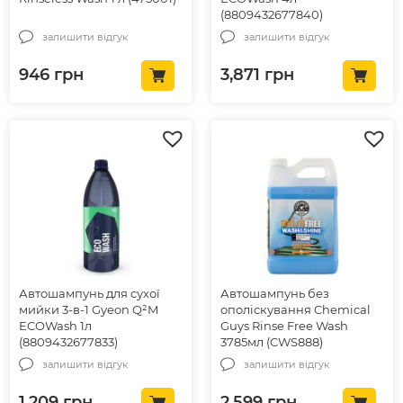
(8809432677840)
залишити відгук
залишити відгук
946
грн
3,871
грн
Автошампунь для сухої
Автошампунь без
мийки 3-в-1 Gyeon Q²M
ополіскування Chemical
ECOWash 1л
Guys Rinse Free Wash
(8809432677833)
3785мл (CWS888)
залишити відгук
залишити відгук
1,209
грн
2,599
грн