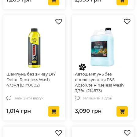
Шампунь без змиву DIY
Автошампунь без
Detail Rinseless Wash
ополіскування P&S
473мл (DIY0002)
Absolute Rinseless Wash
3,79л (214573)
залишити відгук
залишити відгук
1,014
грн
3,090
грн