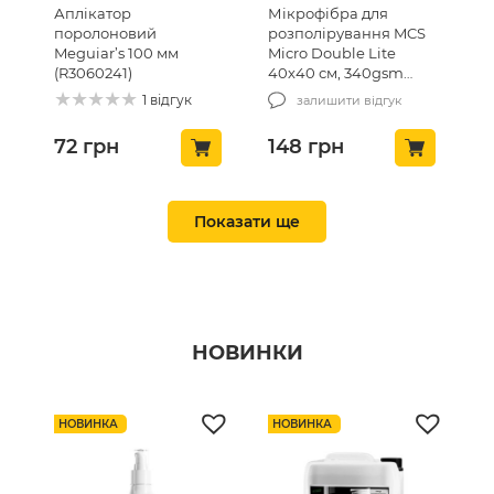
Аплікатор
Мікрофібра для
поролоновий
розполірування MCS
Meguiar’s 100 мм
Micro Double Lite
(R3060241)
40х40 см, 340gsm
(MCS-03/1)
1 відгук
залишити відгук
72
грн
148
грн
ТОП ПРОДАЖ 🔥
ТОП ПРОДАЖ 🔥
Показати ще
НОВИНКИ
Очисник тканини,
Вафельний рушник
алькантари та ніжної
для очистки скла MCS
НОВИНКА
НОВИНКА
шкіри з консервацією
Waffle Towel 40х40см,
текстилю KochChemie
450г/м2 (MCS24)
Pol Star 1л (619-1L-01)
1 відгук
1 відгук