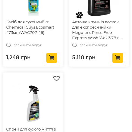
Засіб для сухої мийки
Автошампунь із воском
Chemical Guys Ecosmart
для експрес-мийки
473мл (WAC707_16)
Meguiar’s Rinse Free
Express Wash Wax 3,78 л
(D11501)
залишити відгук
залишити відгук
1,248
грн
5,110
грн
Спрей для сухого миття з