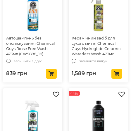
Автошампунь без
Керамічний засіб для
ополіскування Chemical
сухого миття Chemical
Guys Rinse Free Wash
Guys Hydroglide Ceramic
473мл (CWS888_16)
Waterless Wash 473мл
(CWS214_16)
залишити відгук
залишити відгук
839
грн
1,589
грн
-14%