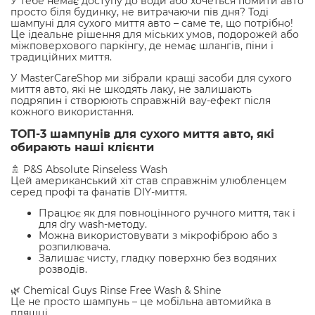
У тебе немає доступу до води або хочеться помити авто
просто біля будинку, не витрачаючи пів дня? Тоді
шампуні для сухого миття авто – саме те, що потрібно!
Це ідеальне рішення для міських умов, подорожей або
міжповерхового паркінгу, де немає шлангів, піни і
традиційних миття.
У MasterCareShop ми зібрали кращі засоби для сухого
миття авто, які не шкодять лаку, не залишають
подряпин і створюють справжній вау-ефект після
кожного використання.
ТОП-3 шампунів для сухого миття авто, які
обирають наші клієнти
🚿 P&S Absolute Rinseless Wash
Цей американський хіт став справжнім улюбленцем
серед профі та фанатів DIY-миття.
Працює як для повноцінного ручного миття, так і
для dry wash-методу.
Можна використовувати з мікрофіброю або з
розпилювача.
Залишає чисту, гладку поверхню без водяних
розводів.
🌿 Chemical Guys Rinse Free Wash & Shine
Це не просто шампунь – це мобільна автомийка в
пляшці.