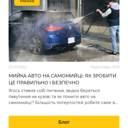
Мийка
22.07.2022
Перегляди
1273
МИЙКА АВТО НА САМОМИЙЦІ: ЯК ЗРОБИТИ
ЦЕ ПРАВИЛЬНО І БЕЗПЕЧНО
Хтось ставив собі питання, звідки береться
павутиння на кузові та як помити авто на
самомийці? Більшість потертостей робите саме ви,
все це від неправ…
Блог