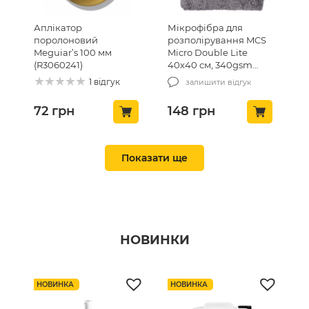
Аплікатор
Мікрофібра для
поролоновий
розполірування MCS
Meguiar’s 100 мм
Micro Double Lite
(R3060241)
40х40 см, 340gsm
(MCS-03/1)
1 відгук
залишити відгук
72
грн
148
грн
ТОП ПРОДАЖ 🔥
ТОП ПРОДАЖ 🔥
Показати ще
НОВИНКИ
Вафельний рушник
Піноутворювач білий
для очистки скла MCS
200 мл (MCGFOAM200)
НОВИНКА
НОВИНКА
Waffle Towel 40х40см,
450г/м2 (MCS24)