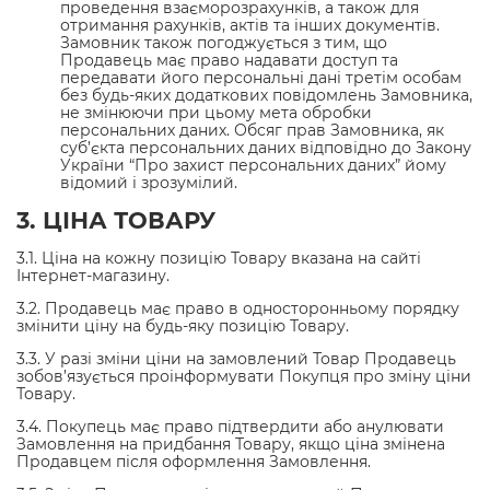
проведення взаєморозрахунків, а також для
отримання рахунків, актів та інших документів.
Замовник також погоджується з тим, що
Продавець має право надавати доступ та
передавати його персональні дані третім особам
без будь-яких додаткових повідомлень Замовника,
не змінюючи при цьому мета обробки
персональних даних. Обсяг прав Замовника, як
суб’єкта персональних даних відповідно до Закону
України “Про захист персональних даних” йому
відомий і зрозумілий.
3. ЦІНА ТОВАРУ
3.1. Ціна на кожну позицію Товару вказана на сайті
Інтернет-магазину.
3.2. Продавець має право в односторонньому порядку
змінити ціну на будь-яку позицію Товару.
3.3. У разі зміни ціни на замовлений Товар Продавець
зобов’язується проінформувати Покупця про зміну ціни
Товару.
3.4. Покупець має право підтвердити або анулювати
Замовлення на придбання Товару, якщо ціна змінена
Продавцем після оформлення Замовлення.