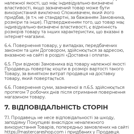
належної якості, що має індивідуально-визначені
властивості, якщо зазначений товар може бути
використаний виключно Споживачем, який його
придбав, (в т.ч. не стандартні, за бажанням Замовника,
розміри та інше). Підтвердженням того, що товар має
індивідуально-визначені властивості, є відмінність
розмірів товару та інших характеристик, що вказані в
інтернет-магазині.
6.4. Повернення товару, у випадках, передбачених
законом та цим Договором, здійснюється за адресою,
вказаною на сайті в розділі «Доставка і оплата».
6.5. При відмові Замовника від товару належної якості
Продавець повертає кошти в розмірі вартості такого
Товару, за винятком витрат продавця на доставку
товару, який повертається.
6.6. Повернення суми, зазначеної в п.6.5. здійснюється
протягом 7 робочих днів після отримання повернення
магазином товару.
7. ВІДПОВІДАЛЬНІСТЬ СТОРІН
7.1. Продавець не несе відповідальності за шкоду,
заподіяну Покупцеві внаслідок неналежного
використання Товарів, попередньо замовлених на сайті
https://mastercareshop.com і придбаних у Продавця.