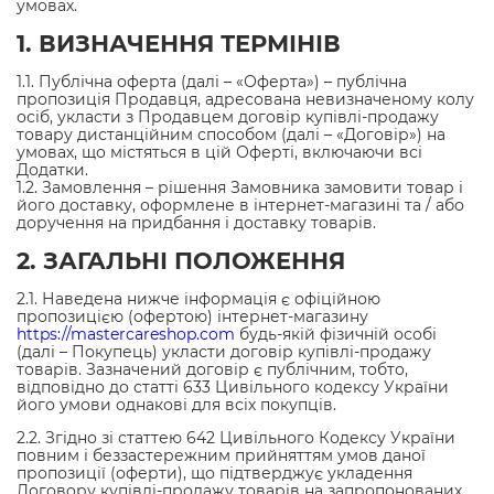
умовах.
1. ВИЗНАЧЕННЯ ТЕРМІНІВ
1.1. Публічна оферта (далі – «Оферта») – публічна
пропозиція Продавця, адресована невизначеному колу
осіб, укласти з Продавцем договір купівлі-продажу
товару дистанційним способом (далі – «Договір») на
умовах, що містяться в цій Оферті, включаючи всі
Додатки.
1.2. Замовлення – рішення Замовника замовити товар і
його доставку, оформлене в інтернет-магазині та / або
доручення на придбання і доставку товарів.
2. ЗАГАЛЬНІ ПОЛОЖЕННЯ
2.1. Наведена нижче інформація є офіційною
пропозицією (офертою) інтернет-магазину
https://mastercareshop.com
будь-якій фізичній особі
(далі – Покупець) укласти договір купівлі-продажу
товарів. Зазначений договір є публічним, тобто,
відповідно до статті 633 Цивільного кодексу України
його умови однакові для всіх покупців.
2.2. Згідно зі статтею 642 Цивільного Кодексу України
повним і беззастережним прийняттям умов даної
пропозиції (оферти), що підтверджує укладення
Договору купівлі-продажу товарів на запропонованих