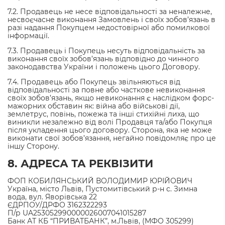
7.2. Продавець не несе відповідальності за неналежне,
несвоєчасне виконання Замовлень і своїх зобов’язань в
разі надання Покупцем недостовірної або помилкової
інформації.
7.3. Продавець і Покупець несуть відповідальність за
виконання своїх зобов’язань відповідно до чинного
законодавства України і положень цього Договору.
7.4. Продавець або Покупець звільняються від
відповідальності за повне або часткове невиконання
своїх зобов’язань, якщо невиконання є наслідком форс-
мажорних обставин як: війна або військові дії,
землетрус, повінь, пожежа та інші стихійні лиха, що
виникли незалежно від волі Продавця та/або Покупця
після укладення цього договору. Сторона, яка не може
виконати свої зобов’язання, негайно повідомляє про це
іншу Сторону.
8. АДРЕСА ТА РЕКВІЗИТИ
ФОП КОБИЛЯНСЬКИЙ ВОЛОДИМИР ЮРІЙОВИЧ
Україна, місто Львів, Пустомитівський р-н с. Зимна
вода, вул. Яворівська 22
ЄДРПОУ/ДРФО 3162322293
П/р UA253052990000026007041015287
Банк АТ КБ “ПРИВАТБАНК”, м.Львів, (МФО 305299)