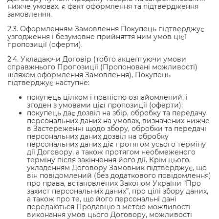
нижче умовах, є факт оформлення та підтвердження
замовлення.
2.3. Оформленням Замовлення Покупець підтверджує
узгодження і безумовне прийняття ним умов цієї
пропозиції (оферти).
2.4. Укладаючи Договір (тобто акцептуючи умови
справжнього Пропозиції (Пропоновані можливості)
шляхом оформлення Замовлення), Покупець
підтверджує наступне:
покупець цілком і повністю ознайомлений, і
згоден з умовами цієї пропозиції (оферти);
покупець дає дозвіл на збір, обробку та передачу
персональних даних на умовах, визначених нижче
в Застереженні щодо збору, обробки та передачі
персональних даних дозвіл на обробку
персональних даних діє протягом усього терміну
дії Договору, а також протягом необмеженого
терміну після закінчення його дії. Крім цього,
укладенням Договору Замовник підтверджує, що
він повідомлений (без додаткового повідомлення)
про права, встановлених Законом України “Про
захист персональних даних”, про цілі збору даних,
а також про те, що його персональні дані
передаються Продавцю з метою можливості
виконання умов цього Договору, можливості