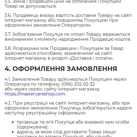
3.5. Зміна Продавцем ціни на оплачений Покупцем
Товар не допускається.
3.6. Продавець вказує вартість доставки Товару на сайті
Інтернет-магазину або повідомляє Покупцеві при
оформленні замовлення Оператором.
3.7. Зобов’язання Покупця по оплаті Товару вважаються
виконаними з моменту надходження Продавцю коштів.
3.8. Розрахунки між Продавцем і Покупцем за Товар
здійснюються способами, зазначеними на сайті
Інтернет-магазину в розділі «Доставка і оплата».
4. ОФОРМЛЕННЯ ЗАМОВЛЕННЯ
4.1. Замовлення Товару здійснюється Покупцем через
Оператора по телефону: (096) 202-02-32
або через сервіс сайту Інтернет-магазину
https://mastercareshop.com
.
4.2. При реєстрації на сайті Інтернет-магазину, або при
оформлені замовлення Покупець зобов’язується надати
наступну реєстраційну інформацію:
прізвище та ім’я Покупця або вказаної ним особи
(одержувача);
адреса, за якою слід доставити Товар (якщо
доставка до адреси Покупця), або службу