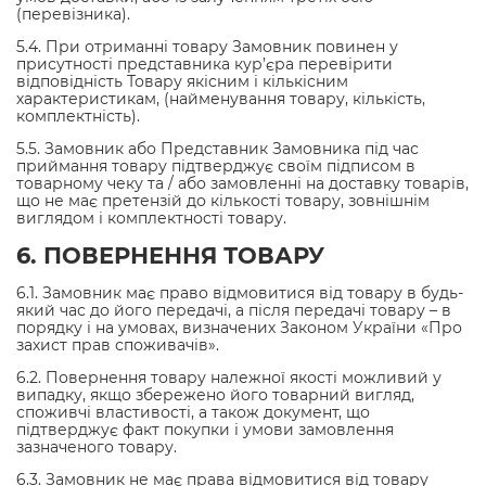
(перевізника).
5.4. При отриманні товару Замовник повинен у
присутності представника кур’єра перевірити
відповідність Товару якісним і кількісним
характеристикам, (найменування товару, кількість,
комплектність).
5.5. Замовник або Представник Замовника під час
приймання товару підтверджує своїм підписом в
товарному чеку та / або замовленні на доставку товарів,
що не має претензій до кількості товару, зовнішнім
виглядом і комплектності товару.
6. ПОВЕРНЕННЯ ТОВАРУ
6.1. Замовник має право відмовитися від товару в будь-
який час до його передачі, а після передачі товару – в
порядку і на умовах, визначених Законом України «Про
захист прав споживачів».
6.2. Повернення товару належної якості можливий у
випадку, якщо збережено його товарний вигляд,
споживчі властивості, а також документ, що
підтверджує факт покупки і умови замовлення
зазначеного товару.
6.3. Замовник не має права відмовитися від товару