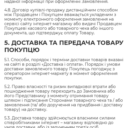
наданої інформації при оформленні Замовлення.
4.8. Договір купівлі-продажу дистанційним способом
між Продавцем і Покупцем вважається укладеним з
моменту електронного оформлення замовлення на
сервісі сайту інтернет-магазину або видачі Продавцем
Покупцеві касового або товарного чека або іншого
документа, що підтверджує оплату Товару.
5. ДОСТАВКА ТА ПЕРЕДАЧА ТОВАРУ
ПОКУПЦЮ
5.1. Способи, порядок і терміни доставки товарів вказані
на сайті в розділі «Доставка і оплата». Порядок і умови
доставки замовленого товару Покупець погоджує з
оператором інтернет-маркету в момент оформлення
покупки.
5.2. Право власності та ризик випадкової втрати або
пошкодження товару переходить до Замовника або
його Представнику з моменту отримання товару
шляхом і підписання Сторонами товарного чека та / або
замовлення (та/ або доручення на придбання і доставку
товару) на доставку.
5.3. Доставка товару здійснюється власними силами
співробітниками інтернет – магазину відповідно до
умов доставки, або із залученням третіх осіб