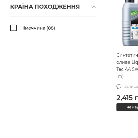
КРАЇНА ПОХОДЖЕННЯ
Німеччина
88
Синтетич
олива Liq
Tec AA 5W
lm)
залиши
2,415
г
немає