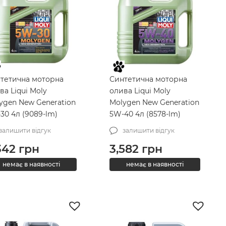
тетична моторна
Синтетична моторна
ва Liqui Moly
олива Liqui Moly
ygen New Generation
Molygen New Generation
30 4л (9089-lm)
5W-40 4л (8578-lm)
залишити відгук
залишити відгук
342
грн
3,582
грн
немає в наявності
немає в наявності