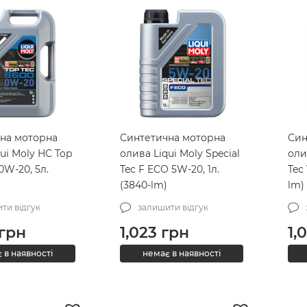
на моторна
Синтетична моторна
Син
ui Moly HC Top
олива Liqui Moly Special
оли
0W-20, 5л.
Tec F ECO 5W-20, 1л.
Tec 
(3840-lm)
lm)
ти відгук
залишити відгук
грн
1,023
грн
1,
 в наявності
немає в наявності