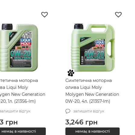
тетична моторна
Синтетична моторна
ва Liqui Moly
олива Liqui Moly
ygen New Generation
Molygen New Generation
20, 1л. (21356-lm)
0W-20, 4л. (21357-lm)
залишити відгук
залишити відгук
3
грн
3,246
грн
немає в наявності
немає в наявності