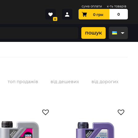
сума оплати
к-ть товарів
0
0
грн
0
пошук
топ продажів
від дешевих
від дорогих