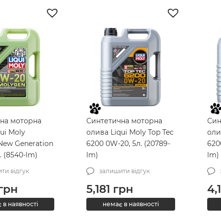
на моторна
Синтетична моторна
Син
ui Moly
олива Liqui Moly Top Tec
оли
New Generation
6200 0W-20, 5л. (20789-
620
. (8540-lm)
lm)
lm)
ти відгук
залишити відгук
грн
5,181
грн
4,
 в наявності
немає в наявності