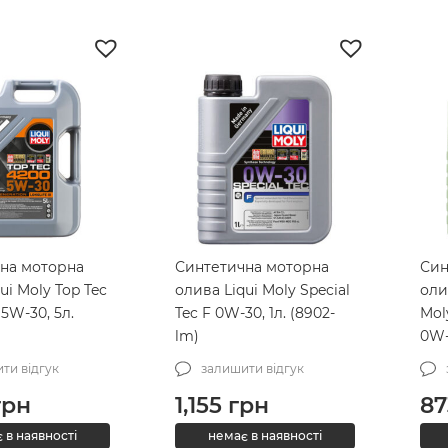
на моторна
Синтетична моторна
Син
ui Moly Top Tec
олива Liqui Moly Special
оли
5W-30, 5л.
Tec F 0W-30, 1л. (8902-
Mol
lm)
0W-
ти відгук
залишити відгук
рн
1,155
грн
87
 в наявності
немає в наявності