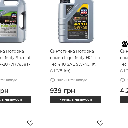
на моторна
Синтетична моторна
Син
ui Moly Special
олива Liqui Moly HC Top
оли
-20 4л (7658a-
Tec 4110 SAE 5W-40, 1л.
Tec
(21478-lm)
(21
ти відгук
залишити відгук
рн
939
грн
4,
 в наявності
немає в наявності