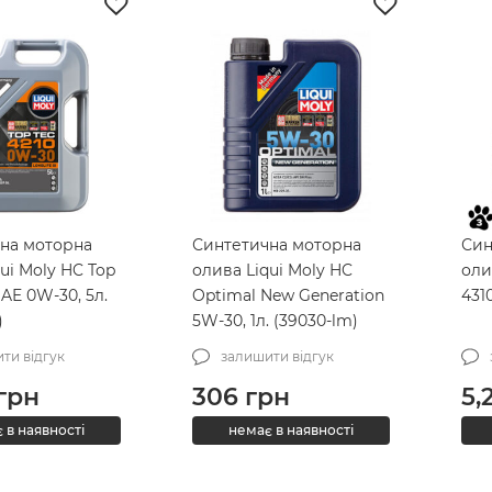
на моторна
Синтетична моторна
Син
ui Moly HC Top
олива Liqui Moly HC
оли
SAE 0W-30, 5л.
Optimal New Generation
431
)
5W-30, 1л. (39030-lm)
ти відгук
залишити відгук
грн
306
грн
5,
 в наявності
немає в наявності