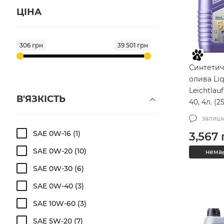
ЦІНА
306 грн
39 501 грн
Синтетич
олива Liq
Leichtlau
В'ЯЗКІСТЬ
40, 4л. (2
залиши
SAE 0W-16
1
3,567
SAE 0W-20
10
немає
SAE 0W-30
6
SAE 0W-40
3
SAE 10W-60
3
SAE 5W-20
7