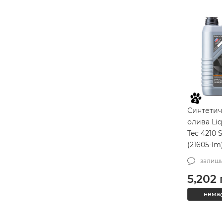
Синтетич
олива Liq
Tec 4210 
(21605-lm
залиши
5,202
немає