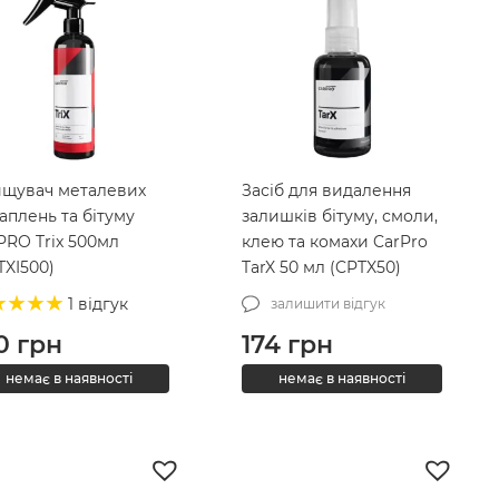
щувач металевих
Засіб для видалення
аплень та бітуму
залишків бітуму, смоли,
PRO Trix 500мл
клею та комахи CarPro
TXI500)
TarX 50 мл (CPTX50)
1 відгук
залишити відгук
0
грн
174
грн
немає в наявності
немає в наявності