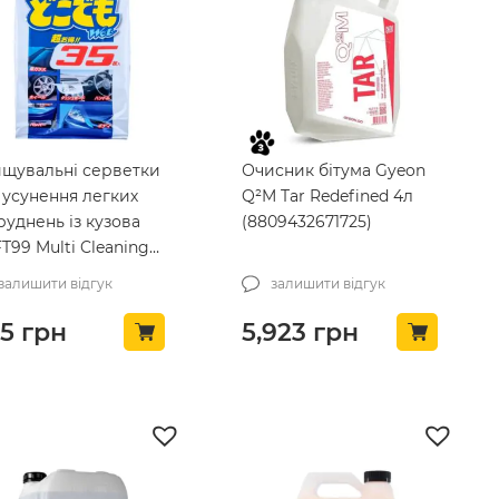
щувальні серветки
Очисник бітума Gyeon
 усунення легких
Q²M Tar Redefined 4л
руднень із кузова
(8809432671725)
T99 Multi Cleaning
es 35шт (02048)
залишити відгук
залишити відгук
5
грн
5,923
грн