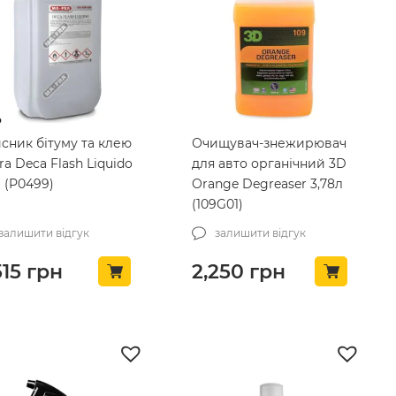
сник бітуму та клею
Очищувач-знежирювач
ra Deca Flash Liquido
для авто органічний 3D
л (P0499)
Orange Degreaser 3,78л
(109G01)
залишити відгук
залишити відгук
515
грн
2,250
грн