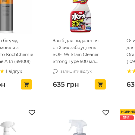
 бітуму,
Засіб для видалення
Очи
мовіля з
стійких забруднень
для
вто KochChemie
SOFT99 Stain Cleaner
Ora
e A 1л (391001)
Strong Type 500 мл
(10
(00495)
1 відгук
залишити відгук
рн
635
грн
6
НОВИН
-15%