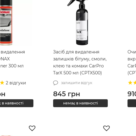
я видалення
Засіб для видалення
Очи
ONAX
залишків бітуму, смоли,
вкр
rner 300 мл
клею та комахи CarPro
Car
TarX 500 мл (CPTX500)
(CP
2 відгуки
залишити відгук
рн
845
грн
91
 в наявності
немає в наявності