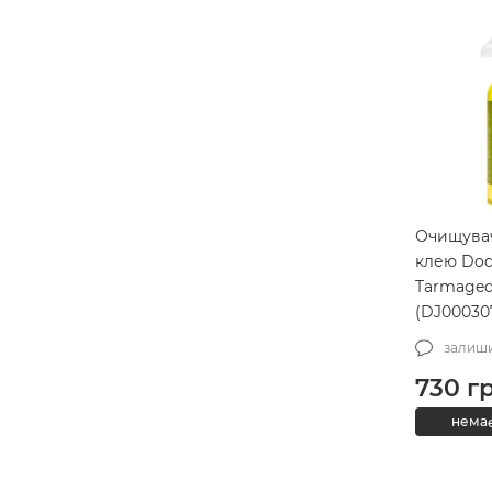
Очищувач 
клею Dod
Tarmaged
(DJ00030
залиши
730
г
немає