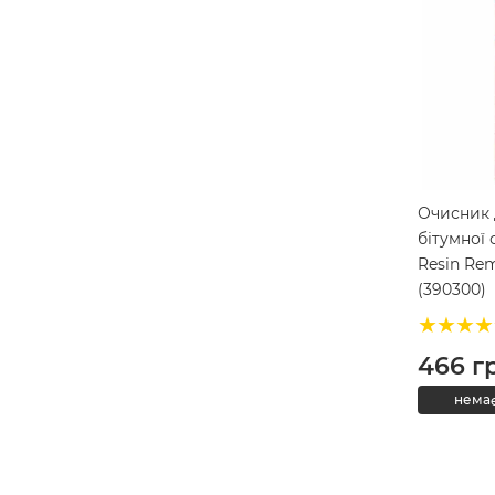
Очисник 
бітумної
Resin Re
(390300)
466
г
немає