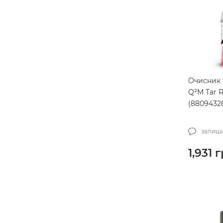
The Rag Company
100
Tonyin
88
TORQ
6
Triens
2
Turtle Wax
35
Очисник 
Ultimate
26
Q²M Tar R
(88094326
Vikan
7
Wizards
4
залиши
Work Stuff
91
1,931
г
YumCars
50
Zvizzer
195