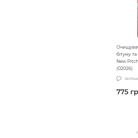
Metrovac
7
P&S
99
Prevost
22
Rupes
187
Sapfire
11
Очищувач
Scangrip
117
бітуму т
New Pitch
SGCB
89
(02026)
SHERON
2
залиши
Shiny Garage
66
775
гр
SOFT99
110
SONAX
171
TAJIMA
1
The original woolies
9