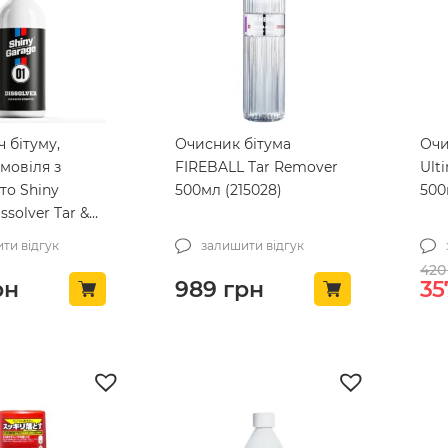
 бітуму,
Очисник бітума
Очи
мовіля з
FIREBALL Tar Remover
Ult
то Shiny
500мл (215028)
500
ssolver Tar &
over 500мл
ти відгук
залишити відгук
5)
420
Ор
рн
989
грн
35