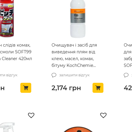
 слідів комах,
Очищувач і засіб для
Очи
а смоли SOFT99
виведення плям від
для
 Cleaner 420мл
клею, масел, комах,
заб
бітуму KochChemie
SOF
Orange Power 1л (192001)
Wip
ти відгук
залишити відгук
н
2,174
грн
42