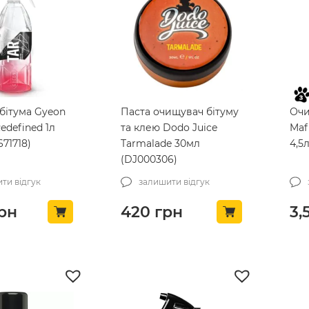
бітума Gyeon
Паста очищувач бітуму
Очи
edefined 1л
та клею Dodo Juice
Maf
71718)
Tarmalade 30мл
4,5
(DJ000306)
ти відгук
залишити відгук
рн
420
грн
3,