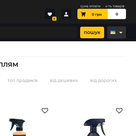
сума оплати
к-ть товарів
0
0
грн
0
пошук
 ПЛЯМ
топ продажів
від дешевих
від дорогих