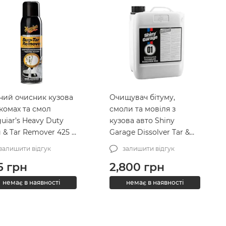
ний очисник кузова
Очищувач бітуму,
 комах та смол
смоли та мовіля з
uiar’s Heavy Duty
кузова авто Shiny
 & Tar Remover 425 г
Garage Dissolver Tar &
80515)
Glue Remover 5л
залишити відгук
залишити відгук
(SG000007)
5
грн
2,800
грн
немає в наявності
немає в наявності