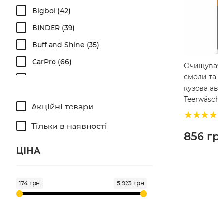
Bigboi
42
BINDER
39
Buff and Shine
35
CarPro
66
Очищувач
смоли та 
Chemical Guys
461
кузова а
Detail Factory
51
Teerwäsch
Акційні товари
DIY Detail
5
Тільки в наявності
Dodo Juice
69
856
г
Fireball
120
ЦІНА
Flexipads
3
FX Protect
110
174 грн
5 923 грн
G'zox
1
Gyeon
153