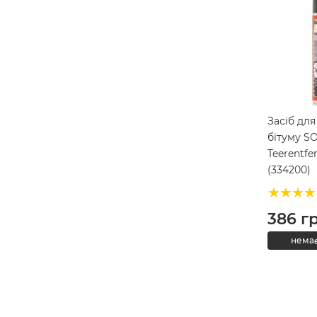
Засіб дл
бітуму S
Teerentfe
(334200)
386
г
немає