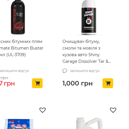
сник бітумних плям
Очищувач бітуму,
imate Bitumen Buster
смоли та мовіля з
мл (UL-3709)
кузова авто Shiny
Garage Dissolver Tar &
Glue Remover 1л
залишити відгук
залишити відгук
(SG000006)
грн
игінальна ціна: 420 грн.
Поточна ціна: 357 грн.
7
грн
1,000
грн