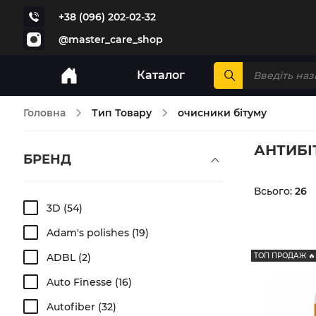
+38 (096) 202-02-32
@master_care_shop
Каталог
Головна
Тип Товару
очисники бітуму
АНТИБІ
БРЕНД
Всього:
26
3D
54
Adam's polishes
19
ADBL
2
ТОП ПРОДАЖ 🔥
Auto Finesse
16
Autofiber
32