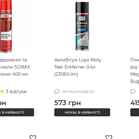
деревної та
Антибітум Liqui Moly
Пін
 смоли SONAX
Teer Entferner 0.4л
від
mover 400 мл
(23060-lm)
Meg
Bug
(G1
3 відгуки
залишити відгук
рн
573
грн
41
 в наявності
немає в наявності