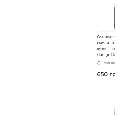
IK
19
Karcher
34
KochChemie
170
Labocosmetica
10
Очищувач
смоли та 
Lake Country
136
кузова ав
Lesta
4
Garage Di
Glue Rem
LeTech
117
залиши
(SG00042
LIQUI MOLY
295
650
г
Mafra
108
MaxShine
170
MCS
22
Meguiar’s
274