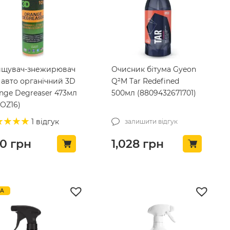
щувач-знежирювач
Очисник бітума Gyeon
 авто органічний 3D
Q²M Tar Redefined
nge Degreaser 473мл
500мл (8809432671701)
9OZ16)
1 відгук
залишити відгук
30
грн
1,028
грн
КА