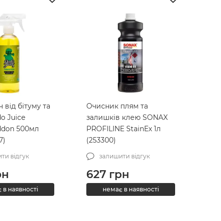
від бітуму та
Очисник плям та
o Juice
залишків клею SONAX
don 500мл
PROFILINE StainEx 1л
7)
(253300)
ти відгук
залишити відгук
рн
627
грн
 в наявності
немає в наявності