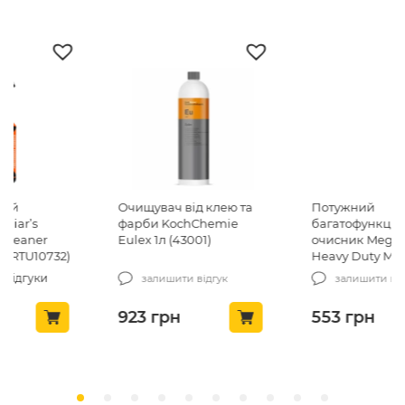
Очищувач від клею та
Потужний
фарби KochChemie
багатофункціональний
Eulex 1л (43001)
очисник Meguiar’s
Heavy Duty Multi
Purpose Cleaner 709 мл
залишити відгук
залишити відгук
(G180224)
923
грн
553
грн