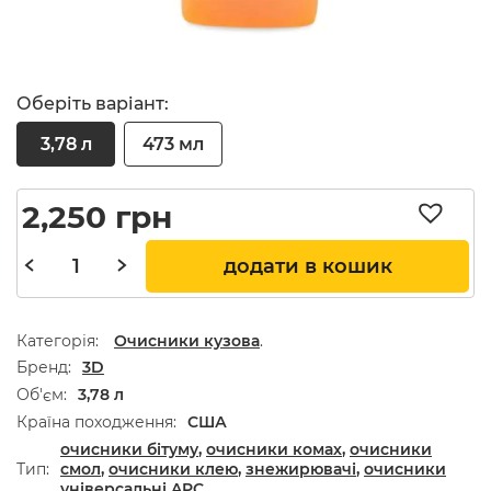
Оберіть варіант:
3,78 л
473 мл
2,250
грн
додати в кошик
Категорія:
Очисники кузова
.
Бренд
3D
Об'єм
3,78 л
Країна походження
США
очисники бітуму
,
очисники комах
,
очисники
Тип
смол
,
очисники клею
,
знежирювачі
,
очисники
універсальні APC