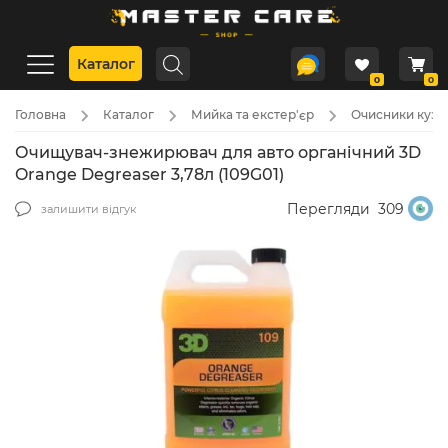
Каталог
0
0
Головна
Каталог
Мийка та екстер'єр
Очисники кузо
Очищувач-знежирювач для авто органічний 3D
Orange Degreaser 3,78л (109G01)
Перегляди
309
залишити відгук