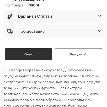
Код товара:
109G01
Варіанти Оплати
Про доставку
Опис
Відгуки (0)
3D Orange Degreaser використовує Limonene Oils –
групу хімічних сполук, відомих як терпени. Ці сполуки
екстрагують з шкірок апельсинів, лаймів, грейпфрутів
та інших цитрусових фруктів. Після екстракції,
терпенові олії часто називають
d-limonene
, що є його
хімічною формою після обробки. Ці природні олії
відмінно розчиняють та емульгують будь-які не