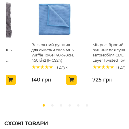
Вафельний рушник
Мікрофібровий
для очистки скла MCS
рушник для сушки
Waffle Towel 40х40см,
автомобіля CDL Dual
450г/м2 (MCS24)
Layer Twisted Towel
50х80, 1200gsm (CDL-
1 відгук
1 відгук
23)
140
грн
725
грн
СХОЖІ ТОВАРИ