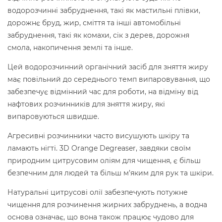
водорозчинні забруднення, такі як мастильні плівки,
дорожнє бруд, жир, сміття та інші автомобільні
забруднення, такі як комахи, сік з дерев, дорожня
смола, накопичення землі та інше.
Цей водорозчинний органічний засіб для зняття жиру
має повільний до середнього темп випаровування, що
забезпечує відмінний час для роботи, на відміну від
нафтових розчинників для зняття жиру, які
випаровуються швидше.
Агресивні розчинники часто висушують шкіру та
ламають нігті. 3D Orange Degreaser, завдяки своїм
природним цитрусовим оліям для чищення, є більш
безпечним для людей та більш м’яким для рук та шкіри.
Натуральні цитрусові олії забезпечують потужне
чищення для розчинення жирних забруднень, а водна
основа означає, що вона також працює чудово для