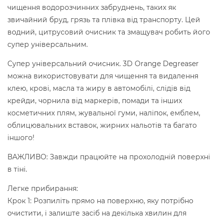
чищення водорозчинних забруднень, таких як
звичайний бруд, грязь та плівка від транспорту. Цей
водний, цитрусовий очисник та змащувач робить його
супер універсальним.
Супер універсальний очисник. 3D Orange Degreaser
можна використовувати для чищення та видалення
клею, крові, масла та жиру в автомобілі, слідів від
крейди, чорнила від маркерів, помади та інших
косметичних плям, жувальної гуми, наліпок, емблем,
облицювальних вставок, жирних нальотів та багато
іншого!
ВАЖЛИВО: Завжди працюйте на прохолодній поверхні
в тіні.
Легке прибирання:
Крок 1: Розпиліть прямо на поверхню, яку потрібно
очистити, і залиште засіб на декілька хвилин для