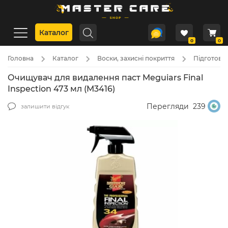
Каталог
0
0
Головна
Каталог
Воски, захисні покриття
Підготовк
Очищувач для видалення паст Meguiars Final
Inspection 473 мл (M3416)
Перегляди
239
залишити відгук