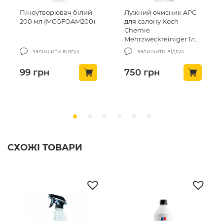
Піноутворювач білий
Лужний очисник APC
200 мл (MCGFOAM200)
для салону Koch
Chemie
Mehrzweckreiniger 1л
(86001)
залишити відгук
залишити відгук
99
грн
750
грн
СХОЖІ ТОВАРИ