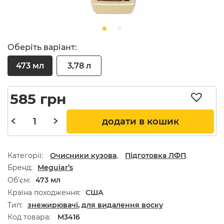
Оберіть варіант:
473 мл
3,78 л
585
грн
додати в кошик
Категорії:
Очисники кузова
,
Підготовка ЛФП
.
Бренд
Meguiar’s
Об'єм
473 мл
Країна походження
США
Тип
знежирювачі
,
для видалення воску
Код товара:
M3416