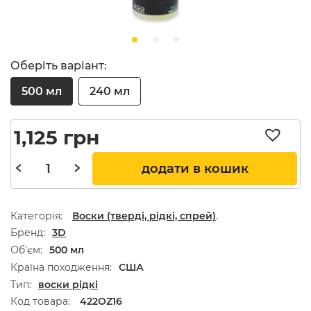
Оберіть варіант:
500 мл
240 мл
1,125
грн
додати в кошик
Категорія:
Воски (тверді, рідкі, спрей)
.
Бренд
3D
Об'єм
500 мл
Країна походження
США
Тип
воски рідкі
Код товара:
422OZ16