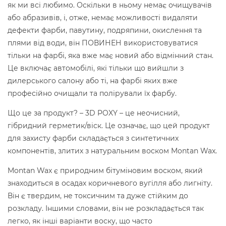
як ми всі любимо. Оскільки в ньому немає очищувачів
або абразивів, і, отже, немає можливості видаляти
дефекти фарби, павутину, подряпини, окислення та
плями від води, він ПОВИНЕН використовуватися
тільки на фарбі, яка вже має новий або відмінний стан.
Це включає автомобілі, які тільки що вийшли з
дилерського салону або ті, на фарбі яких вже
професійно очищали та полірували їх фарбу.
Що це за продукт? – 3D POXY – це неочисний,
гібридний герметик/віск. Це означає, що цей продукт
для захисту фарби складається з синтетичних
компонентів, злитих з натуральним воском Montan Wax.
Montan Wax є природним бітуміновим воском, який
знаходиться в осадах коричневого вугілля або лигніту.
Він є твердим, не токсичним та дуже стійким до
розкладу. Іншими словами, він не розкладається так
легко, як інші варіанти воску, що часто