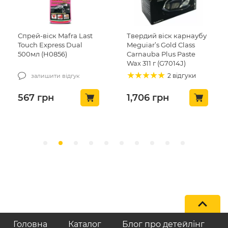
Спрей-віск Mafra Last
Твердий віск карнаубу
Touch Express Dual
Meguiar’s Gold Class
500мл (H0856)
Carnauba Plus Paste
Wax 311 г (G7014J)
2 відгуки
залишити відгук
567
грн
1,706
грн
Головна
Каталог
Блог про детейлінг