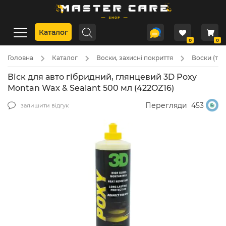
Каталог
0
0
Головна
Каталог
Воски, захисні покриття
Воски (твер
Віск для авто гібридний, глянцевий 3D Poxy
Montan Wax & Sealant 500 мл (422OZ16)
Перегляди
453
залишити відгук