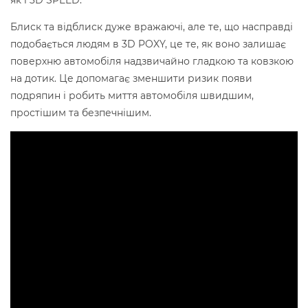
як і 3D SPEED.
Блиск та відблиск дуже вражаючі, але те, що насправді
подобається людям в 3D POXY, це те, як воно залишає
поверхню автомобіля надзвичайно гладкою та ковзкою
на дотик. Це допомагає зменшити ризик появи
подряпин і робить миття автомобіля швидшим,
простішим та безпечнішим.