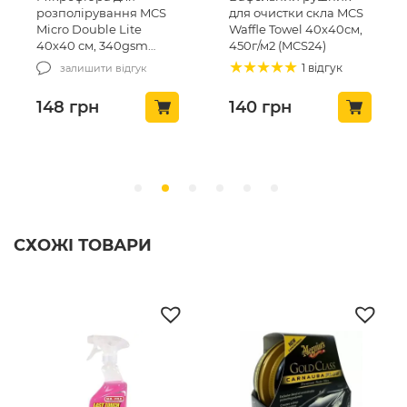
розполірування MCS
для очистки скла MCS
Micro Double Lite
Waffle Towel 40х40см,
40х40 см, 340gsm
450г/м2 (MCS24)
(MCS-03/1)
1 відгук
залишити відгук
148
грн
140
грн
СХОЖІ ТОВАРИ