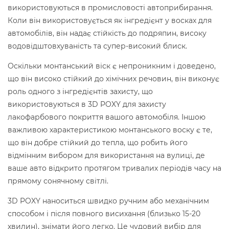
використовуються в промисловості автоприбирання.
Коли він використовується як інгредієнт у восках для
автомобілів, він надає стійкість до подряпин, високу
водовідштовхуваність та супер-високий блиск.
Оскільки монтанський віск є непроникним і доведено,
що він високо стійкий до хімічних речовин, він виконує
роль одного з інгредієнтів захисту, що
використовуються в 3D POXY для захисту
лакофарбового покриття вашого автомобіля. Іншою
важливою характеристикою монтанського воску є те,
що він добре стійкий до тепла, що робить його
відмінним вибором для використання на вулиці, де
ваше авто відкрито протягом тривалих періодів часу на
прямому сонячному світлі.
3D POXY наноситься швидко ручним або механічним
способом і після повного висихання (близько 15-20
хвилин), знімати його легко. Це чудовий вибір для