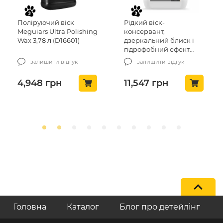
Поліруючий віск
Рідкий віск-
Meguiars Ultra Polishing
консервант,
Wax 3,78 л (D16601)
дзеркальний блиск і
гідрофобний ефект
KochChemie
залишити відгук
залишити відгук
ProtectorWax 10 л
(319010)
4,948
грн
11,547
грн
Головна
Каталог
Блог про детейлінг