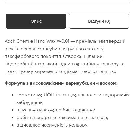
Опис
Відгуки (0)
Koch Chemie Hand Wax W0.01 — преміальний твердий
віск на основі карнауби для ручного захисту
лакофарбового покриття. Створює щільний
гідрофобний шар, який підсилює глибину кольору та
надає кузову вираженого «діамантового» глянцю.
Формула з високоякісним карнаубським воском:
герметизує ЛФП і захищає від вологи та дорожніх
забруднень;
візуально маскує дрібні подряпини;
робить поверхню максимально гладкою;
відновлює насиченість кольору.