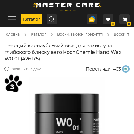
Каталог
0
0
Головна
Каталог
Воски, захисні покриття
Воски (твер
Твердий карнаубський віск для захисту та
глибокого блиску авто KochChemie Hand Wax
W0.01 (426175)
Перегляди
403
залишити відгук