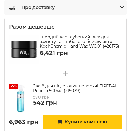
Про доставку
Разом дешевше
Твердий карнаубський віск для
захисту та глибокого блиску авто
KochChemie Hand Wax W0.01 (426175)
6,421
грн
+
Засіб для підготовки поверхні FIREBALL
-5%
Reborn 500мл (215029)
570
грн
542
грн
6,963
грн
Купити комплект