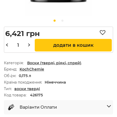
6,421
грн
додати в кошик
Категорія:
Воски (тверді, рідкі, спрей)
.
Бренд
KochChemie
Об `єм
0,175 л
Країна походження
Німеччина
Тип
воски тверді
Код товара:
426175
Варіанти Оплати