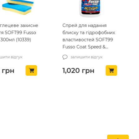
глецеве захисне
Спрей для надання
тя SOFT99 Fusso
блиску та гідрофобних
 300мл (10339)
властивостей SOFT99
Fusso Coat Speed &
Barrier Hand Spray
шити відгук
залишити відгук
400мл (10291)
грн
1,020
грн