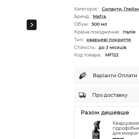
Категорія:
Силанти, Глейзи
Бренд
Mafra
Об'єм
500 мл
Країна походження
Італія
Тип
кварцеві покриття
Стійкість
до 3 місяців
Код товара:
MF122
Варіанти Оплати
Про доставку
Разом дешевше
Кварцовий
гідрофобн
для мокрог
Ma-Fra Mani