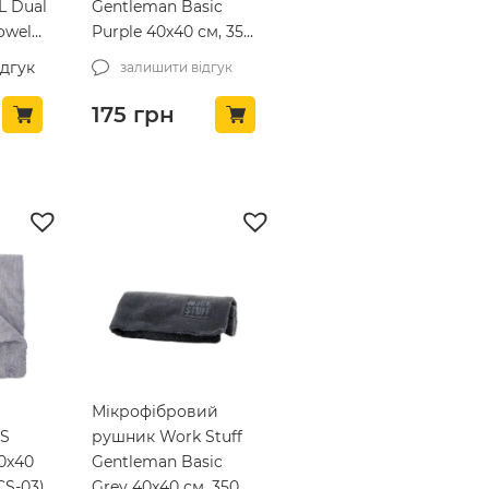
L Dual
Gentleman Basic
owel
Purple 40х40 см, 350
m
gsm (WS064-1)
ідгук
залишити відгук
175
грн
Мікрофібровий
CS
рушник Work Stuff
0х40
Gentleman Basic
CS-03)
Grey 40х40 см, 350