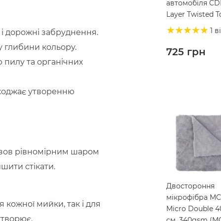
автомобіля CD
Layer Twisted T
50х80, 1200gs
1 в
 і дорожні забруднення.
(CDL-23)
у глибини кольору.
725
грн
пилу та органічних
шкоджає утворенню
узов рівномірним шаром
шити стікати.
Двостороння
мікрофібра M
 кожної мийки, так і для
Micro Double 4
утворює.
см, 340gsm (M