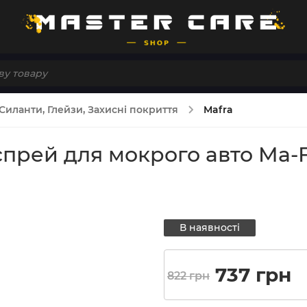
Силанти, Глейзи, Захисні покриття
Mafra
рей для мокрого авто Ma-Fr
В наявності
Оригінал
П
737
грн
822
грн