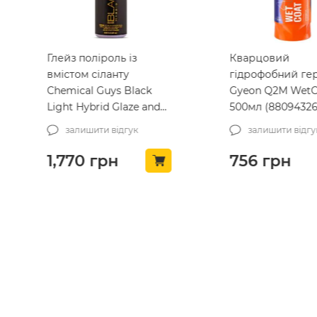
Глейз поліроль із
Кварцовий
вмістом сіланту
гідрофобний ге
Chemical Guys Black
Gyeon Q2M WetC
Light Hybrid Glaze and
500мл (88094326
Sealant 473мл
залишити відгук
залишити відгу
(GAP619_16)
1,770
грн
756
грн