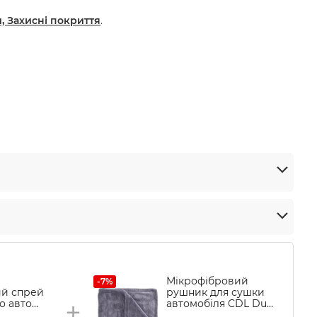
, Захисні покриття
.
Мікрофібровий
-7%
ий спрей
рушник для сушки
+
о авто
автомобіля CDL Dual
ac Line
Layer Twisted Towel