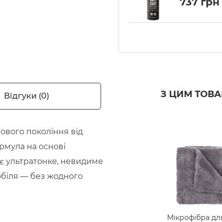
737
грн
Wet Coat 5
(MF122)
З ЦИМ ТОВ
Відгуки (0)
ового покоління від
рмула на основі
є ультратонке, невидиме
обіля — без жодного
Мікрофібра дл