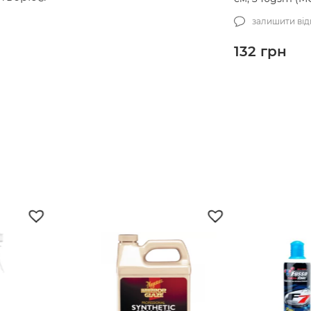
залишити від
132
грн