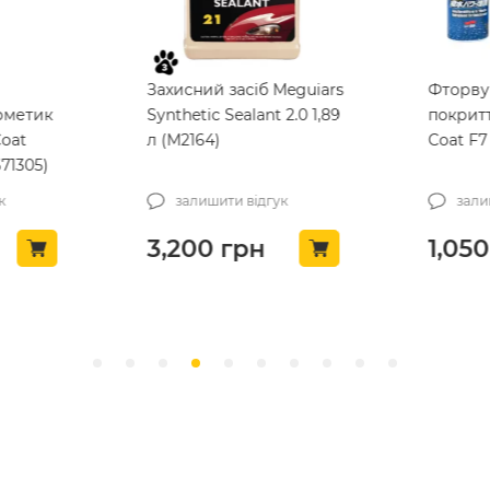
Захисний засіб Meguiars
Фторву
рметик
Synthetic Sealant 2.0 1,89
покрит
oat
л (M2164)
Coat F7
71305)
к
залишити відгук
зали
3,200
грн
1,050