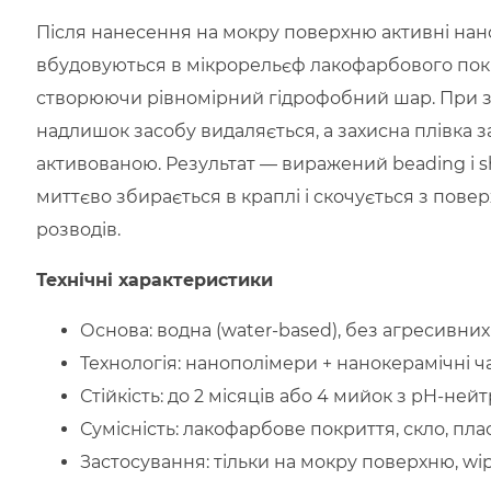
Після нанесення на мокру поверхню активні на
вбудовуються в мікрорельєф лакофарбового покри
створюючи рівномірний гідрофобний шар. При 
надлишок засобу видаляється, а захисна плівка 
активованою. Результат — виражений beading і s
миттєво збирається в краплі і скочується з пове
розводів.
Технічні характеристики
Основа: водна (water-based), без агресивних
Технологія: нанополімери + нанокерамічні ч
Стійкість: до 2 місяців або 4 мийок з pH-н
Сумісність: лакофарбове покриття, скло, плас
Застосування: тільки на мокру поверхню, wip