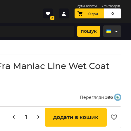
сума оплати
к-ть товарів
0
0
грн
0
пошук
a Maniac Line Wet Coat
Перегляди
596
ьна ціна: 822 грн.
оточна ціна: 737 грн.
додати в кошик