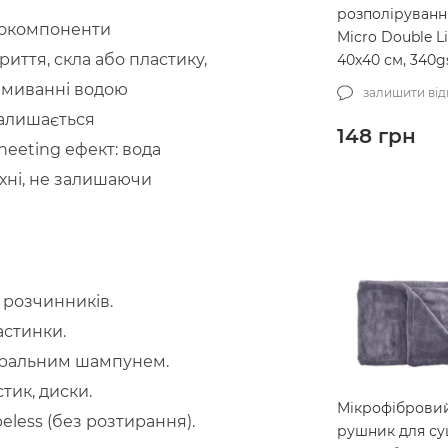
розполіруван
нокомпоненти
Micro Double Li
ття, скла або пластику,
40х40 см, 340
(MCS-03/1)
змиванні водою
залишити від
залишається
148
грн
heeting ефект: вода
рхні, не залишаючи
 розчинників.
астинки.
ейтральним шампунем.
тик, диски.
Мікрофіброви
eless (без розтирання).
рушник для с