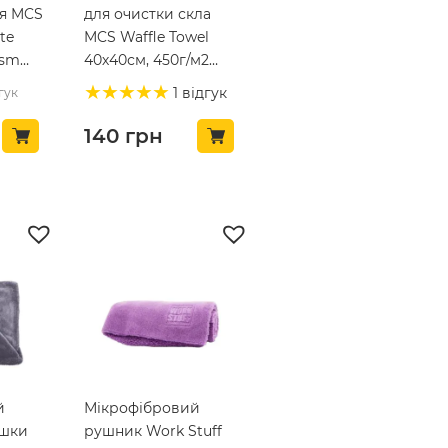
ня MCS
для очистки скла
te
MCS Waffle Towel
gsm
40х40см, 450г/м2
(MCS24)
1 відгук
гук
140
грн
й
Мікрофібровий
ушки
рушник Work Stuff