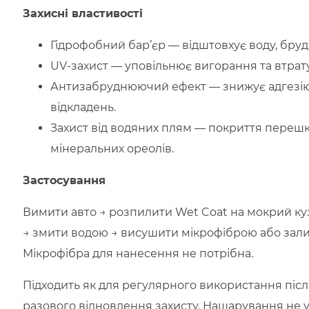
Захисні властивості
Гідрофобний бар’єр — відштовхує воду, бруд
UV-захист — уповільнює вигорання та втрат
Антизабруднюючий ефект — знижує адгезію 
відкладень.
Захист від водяних плям — покриття пере
мінеральних ореолів.
Застосування
Вимити авто → розпилити Wet Coat на мокрий к
→ змити водою → висушити мікрофіброю або зали
Мікрофібра для нанесення не потрібна.
Підходить як для регулярного використання після
разового відновлення захисту. Нашарування не 