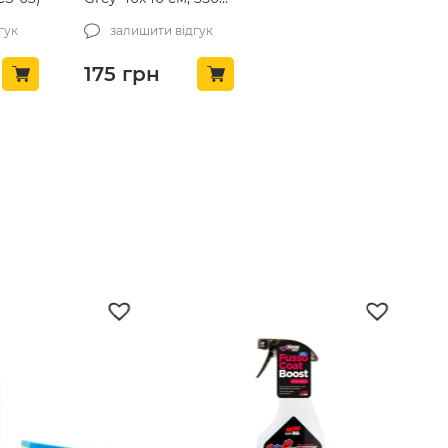
gsm (WS062-1)
гук
залишити відгук
175
грн