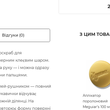
З ЦИМ ТОВ
Відгуки (0)
тоскраб для
лімерним клеєвим шаром.
а руку — і можна одразу
ини пальцями.
 клей-рушником — повний
укавички відчуває
Аплікатор
жній ділянці. На
поролоновий
Meguiar’s 100 
повторює форму поверхні