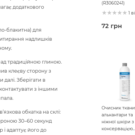
(R3060241)
агає додаткового
1 в
72
грн
ло-блакитна) для
 витирання надлишків
ному.
над традиційною глиною.
ив клеєву сторону з
 далі. Зберігати в
і контактувати з іншими
пала.
Очисник ткани
язкова обкатка на склі:
алькантари та
тороною 30–60 секунд
ніжної шкіри з
консервацією
 і адаптує його до