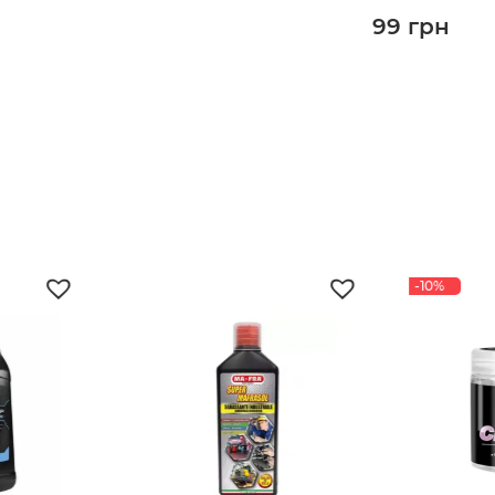
99
грн
-10%