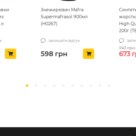
овки
Знежирювач Mafra
Синтет
rs
Supermafrasol 900мл
жорстка
 л
(H0267)
High Qu
200г (T
к
залишити відгук
зали
747
грн
Ориг
598
грн
673
г