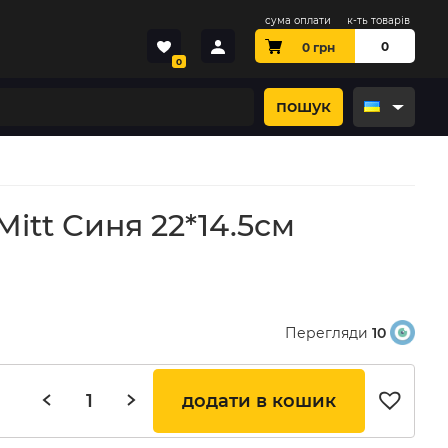
сума оплати
к-ть товарів
0
0
грн
0
пошук
itt Синя 22*14.5см
Перегляди
10
додати в кошик