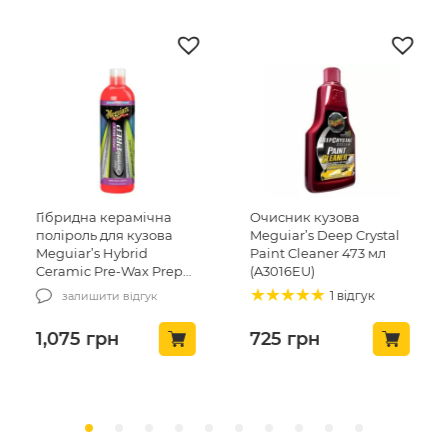
Гібридна керамічна
Очисник кузова
поліроль для кузова
Meguiar’s Deep Crystal
Meguiar’s Hybrid
Paint Cleaner 473 мл
Ceramic Pre-Wax Prep
(A3016EU)
473 мл. (G220416)
1 відгук
залишити відгук
1,075
грн
725
грн