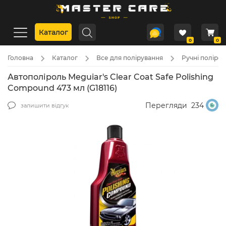
Каталог
0
0
Головна
Каталог
Все для полірування
Ручні полірол
Автополіроль Meguiar's Clear Coat Safe Polishing
Compound 473 мл (G18116)
Перегляди
234
залишити відгук