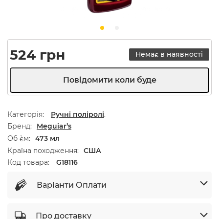
524
грн
Немає в наявності
Категорія:
Ручні поліролі
.
Бренд
Meguiar’s
Об `єм
473 мл
Країна походження
США
Код товара:
G18116
Варіанти Оплати
Про доставку