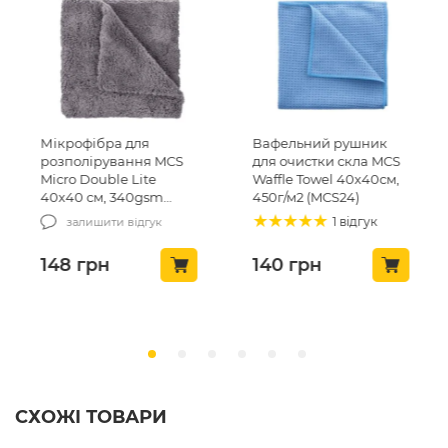
Мікрофібра для
Вафельний рушник
розполірування MCS
для очистки скла MCS
Micro Double Lite
Waffle Towel 40х40см,
40х40 см, 340gsm
450г/м2 (MCS24)
(MCS-03/1)
1 відгук
залишити відгук
148
грн
140
грн
СХОЖІ ТОВАРИ