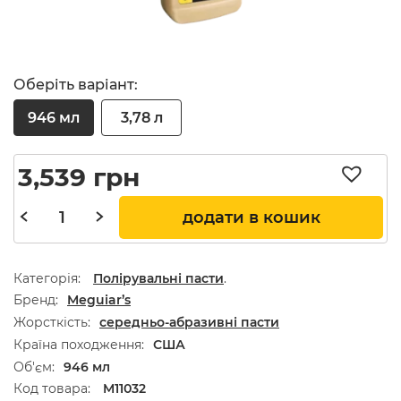
Оберіть варіант:
946 мл
3,78 л
3,539
грн
додати в кошик
Категорія:
Полірувальні пасти
.
Бренд
Meguiar’s
Жорсткість
середньо-абразивні пасти
Країна походження
США
Об'єм
946 мл
Код товара:
M11032