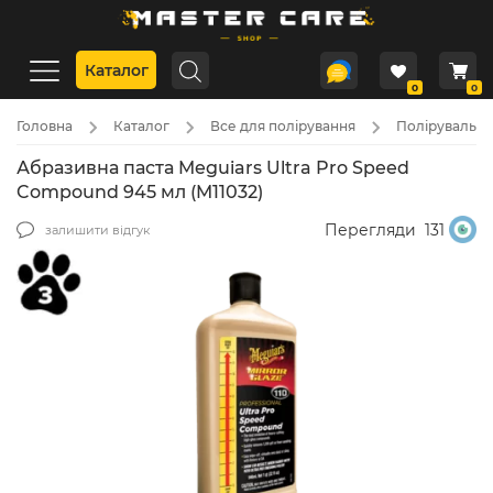
Каталог
0
0
Головна
Каталог
Все для полірування
Полірувальні
Абразивна паста Meguiars Ultra Pro Speed
Compound 945 мл (M11032)
Перегляди
131
залишити відгук