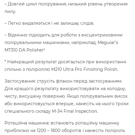
– Довгий цикл полірування, низький рівень утворення
пилу.
– Легко видаляэться і не залишає слідів.
– Відмінно підходить для роботи з ексцентриковими
полірувальними машинками, наприклад, Meguiar’s
MT310 DA Polisher!
* Найкращий результат досягається при використанні
спільно з поліроллю M210 Ultra Pro Finishing Polish.
Застосування: струсіть флакон перед застосуванням.
Для кращого результату використовувати на холодну,
чисту, висушену поверхню. Якщо полірувальник висох
або використовується вперше, нанесіть на нього трохи
спеціального складу М-34 Final Inspection.
Ротаційна машинка: встановіть ротаційну машинку
приблизно на 1200 – 1800 оборотів і нанесіть поліроль