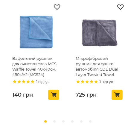
Вафельний рушник
Мікрофібровий
для очистки скла MCS
рушник для сушки
Waffle Towel 40х40см,
автомобіля CDL Dual
450г/м2 (MCS24)
Layer Twisted Towel
50х80, 1200gsm (CDL-
1 відгук
1 відгук
23)
140
грн
725
грн