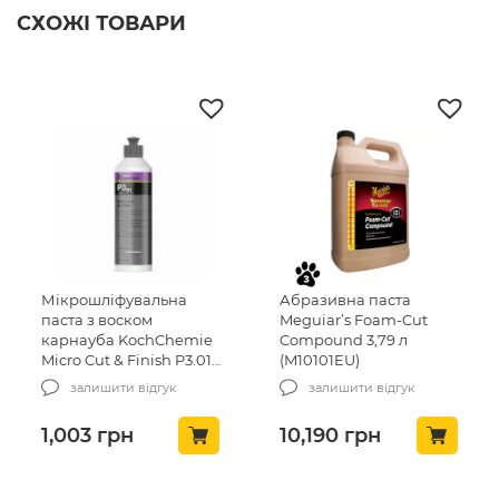
СХОЖІ ТОВАРИ
Мікрошліфувальна
Абразивна паста
паста з воском
Meguiar’s Foam-Cut
карнауба KochChemie
Compound 3,79 л
Micro Cut & Finish P3.01,
(M10101EU)
250 мл (404250)
залишити відгук
залишити відгук
1,003
грн
10,190
грн