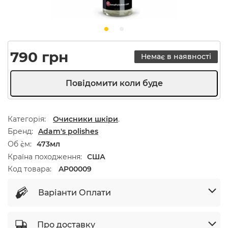
790
грн
Немає в наявності
Категорія:
Очисники шкіри
.
Бренд
Adam's polishes
Об `єм
473мл
Країна походження
США
Код товара:
AP00009
Варіанти Оплати
Про доставку