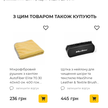
З ЦИМ ТОВАРОМ ТАКОЖ КУПУЮТЬ
Мікрофібровий
Щітка з нейлону для
рушник з кантом
чищення шкіри та
Autofiber Elite 70.30
текстилю MaxShine
40х40 см. 400 гсм.
Leather & Textile Brush
жовтий (T407YM)
(7012001)
залишити відгук
залишити відгук
236
грн
445
грн