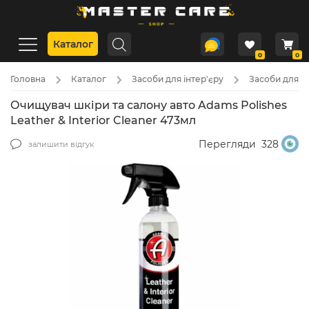
Каталог
0
0
Головна
Каталог
Засоби для інтер'єру
Засоби для д
Очищувач шкіри та салону авто Adams Polishes
Leather & Interior Cleaner 473мл
Перегляди
328
залишити відгук