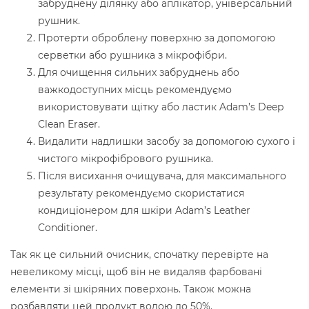
забруднену ділянку або аплікатор, універсальний
рушник.
Протерти оброблену поверхню за допомогою
серветки або рушника з мікрофібри.
Для очищення сильних забруднень або
важкодоступних місць рекомендуємо
використовувати щітку або ластик Adam’s Deep
Clean Eraser.
Видалити надлишки засобу за допомогою сухого і
чистого мікрофібрового рушника.
Після висихання очищувача, для максимального
результату рекомендуємо скористатися
кондиціонером для шкіри Adam’s Leather
Conditioner.
Так як це сильний очисник, спочатку перевірте на
невеликому місці, щоб він не видаляв фарбовані
елементи зі шкіряних поверхонь. Також можна
розбавляти цей продукт водою до 50%.