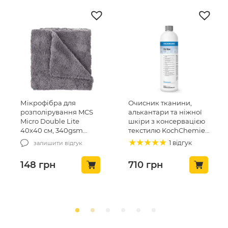
Мікрофібра для
Очисник тканини,
розполірування MCS
алькантари та ніжної
Micro Double Lite
шкіри з консервацією
40х40 см, 340gsm
текстилю KochChemie
(MCS-03/1)
Pol Star 1л (619-1L-01)
1 відгук
залишити відгук
148
грн
710
грн