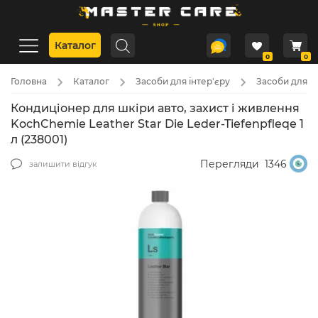
Каталог
0
0
Головна
Каталог
Засоби для інтер'єру
Засоби для д
Кондиціонер для шкіри авто, захист і живлення
KochChemie Leather Star Die Leder-Tiefenpfleqe 1
л (238001)
Перегляди
1346
залишити відгук