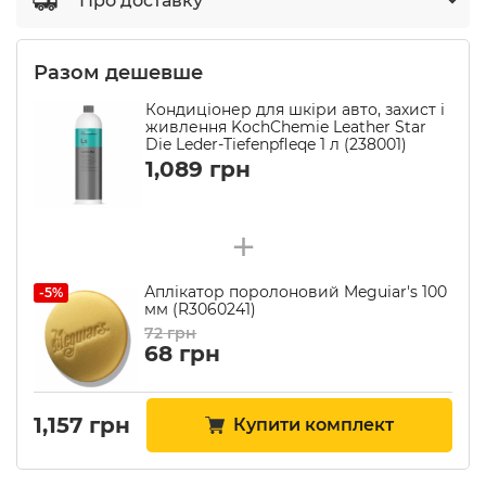
Про доставку
Разом дешевше
Кондиціонер для шкіри авто, захист і
живлення KochChemie Leather Star
Die Leder-Tiefenpfleqe 1 л (238001)
1,089
грн
+
Аплікатор поролоновий Meguiar's 100
-5%
мм (R3060241)
72
грн
68
грн
1,157
грн
Купити комплект