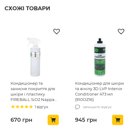
СХОЖІ ТОВАРИ
Кондиціонер та
Кондиціонер для шкіри
захисне покриття для
та вінілу 3D LVP Interior
шкіри і пластику
Conditioner 473 мл
FIREBALL SiO2 Nappa
(910OZ16)
Coat 500мл (215048)
1 відгук
залишити відгук
670
грн
945
грн