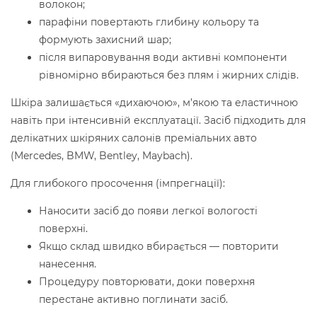
волокон;
парафіни повертають глибину кольору та
формують захисний шар;
після випаровування води активні компоненти
рівномірно вбираються без плям і жирних слідів.
Шкіра залишається «дихаючою», м’якою та еластичною
навіть при інтенсивній експлуатації. Засіб підходить для
делікатних шкіряних салонів преміальних авто
(Mercedes, BMW, Bentley, Maybach).
Для глибокого просочення (імпрегнації):
Наносити засіб до появи легкої вологості
поверхні.
Якщо склад швидко вбирається — повторити
нанесення.
Процедуру повторювати, доки поверхня
перестане активно поглинати засіб.