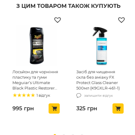
З ЦИМ ТОВАРОМ ТАКОЖ КУПУЮТЬ
Лосьйон для чорніння
Засіб для чищення
пластику та гуми
скла без аміаку FX
Meguiar’s Ultimate
Protect Glass Cleaner
Black Plastic Restorer
500мл (K9GXLR-461-1)
Lotion 355 мл (G15812EU)
1 відгук
залишити відгук
995
грн
325
грн