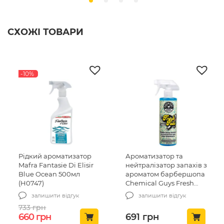
СХОЖІ ТОВАРИ
-10%
Рідкий ароматизатор
Ароматизатор та
Mafra Fantasie Di Elisir
нейтралізатор запахів з
Blue Ocean 500мл
ароматом барбершопа
(H0747)
Chemical Guys Fresh
Fade Air Freshener &
залишити відгук
залишити відгук
Odor Eliminator 473мл
733
грн
(AIR250_16)
Оригінальна ціна: 733 грн.
Поточна ціна: 660 грн.
660
грн
691
грн