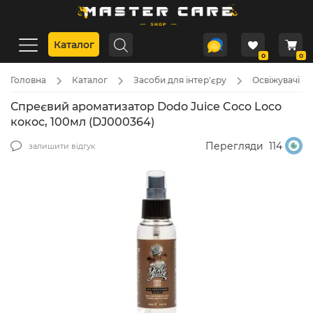
Каталог
0
0
Головна
Каталог
Засоби для інтер'єру
Освіжувачі по
Спреєвий ароматизатор Dodo Juice Coco Loco
кокос, 100мл (DJ000364)
Перегляди
114
залишити відгук