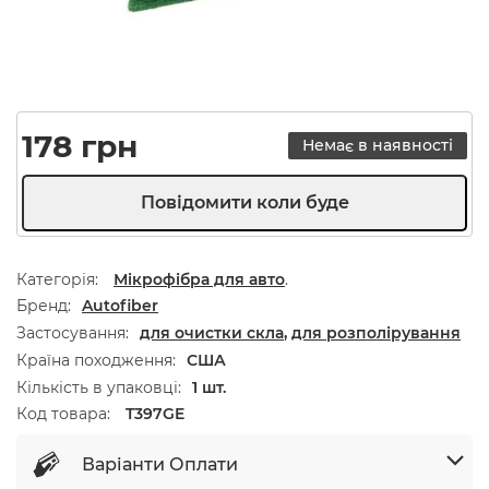
178
грн
Немає в наявності
Категорія:
Мікрофібра для авто
.
Бренд
Autofiber
Застосування
для очистки скла
,
для розполірування
Країна походження
США
Кількість в упаковці
1 шт.
Код товара:
T397GE
Варіанти Оплати