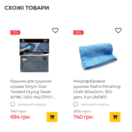
СХОЖІ ТОВАРИ
-7%
-8%
Рушник для сушіння
Мікрофібровий
кузова Tonyin Duo
рушник Mafra Polishing
Twisted Drying Towel
Cloth 60x40cm, 300
50*80, 1200 г/м2 (TF07-
gsm, 3 шт (A0187)
tn)
залишити відгук
залишити відгук
747
грн
806
грн
Оригінальна ціна: 747 грн.
Поточна ціна: 694 грн.
Оригінальна ціна: 80
Поточна ціна:
694
грн
740
грн