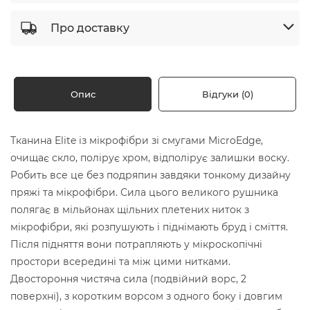
Про доставку
Опис
Відгуки (0)
Тканина Elite із мікрофібри зі смугами MicroEdge,
очищає скло, полірує хром, відполірує залишки воску.
Робить все це без подряпин завдяки тонкому дизайну
пряжі та мікрофібри. Сила цього великого рушника
полягає в мільйонах щільних плетених ниток з
мікрофібри, які розпушують і піднімають бруд і сміття.
Після підняття вони потрапляють у мікроскопічні
простори всередині та між цими нитками.
Двостороння чистяча сила (подвійний ворс, 2
поверхні), з коротким ворсом з одного боку і довгим