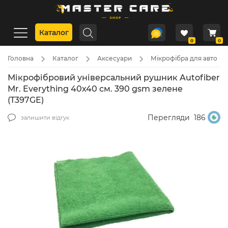
Каталог
0
0
Головна
Каталог
Аксесуари
Мікрофібра для авто
Мікрофібровий універсальний рушник Autofiber
Mr. Everything 40х40 см. 390 gsm зелене
(T397GE)
Перегляди
186
залишити відгук