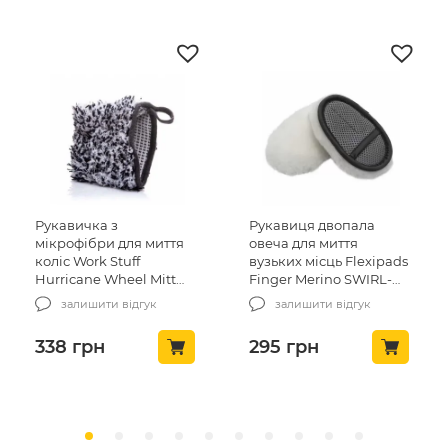
Рукавиця двопала
Пориста губка
для миття
овеча для миття
ручного миття 
tuff
вузьких місць Flexipads
KochChemie
heel Mitt
Finger Merino SWIRL-
Waschschwam
FREE (CP005)
200x130x65 mm
відгук
залишити відгук
залишити від
295
грн
472
грн