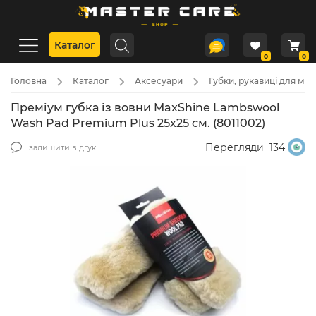
Каталог
0
0
Головна
Каталог
Аксесуари
Губки, рукавиці для мит
Преміум губка із вовни MaxShine Lambswool
Wash Pad Premium Plus 25х25 см. (8011002)
Перегляди
134
залишити відгук