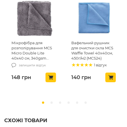
я
Вафельний рушник
Мікрофібровий
ня MCS
для очистки скла MCS
рушник для сушки
ite
Waffle Towel 40х40см,
автомобіля CDL D
gsm
450г/м2 (MCS24)
Layer Twisted Towe
50х80, 1200gsm (C
1 відгук
1 відгук
гук
23)
140
грн
725
грн
СХОЖІ ТОВАРИ