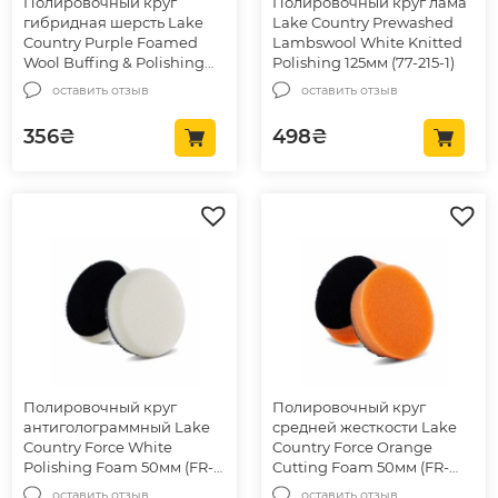
Полировочный круг
Полировочный круг лама
гибридная шерсть Lake
Lake Country Prewashed
Country Purple Foamed
Lambswool White Knitted
Wool Buffing & Polishing
Polishing 125мм (77-215-1)
76мм (58-423-1)
оставить отзыв
оставить отзыв
356
₴
498
₴
Полировочный круг
Полировочный круг
антиголограммный Lake
средней жесткости Lake
Country Force White
Country Force Orange
Polishing Foam 50мм (FR-
Cutting Foam 50мм (FR-
HWHITE 2)
HORANGE 2)
оставить отзыв
оставить отзыв