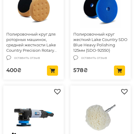
Полировочный круг для
Полировочный круг
роторных машинок,
жесткий Lake Country SDO
средней жесткости Lake
Blue Heavy Polishing
Country Precision Rotary
125мм (SDO-92550)
Orange Foam 76мм (PR-
оставить отзыв
оставить отзыв
24400-CCS)
400
₴
578
₴