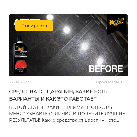
120
₴
2,790
₴
салона. Видите ли, вы мож…
НОВИНКА
НОВИНКА
Полировка
Полотенце
Набор
микрофибровое The
микрофибровых
22.08.2022
Просмотры
1186
Rag Company Rip N
полотенец в рулоне
Rag Ultra XL RC білий
The Rag Company Rip
СРЕДСТВА ОТ ЦАРАПИН, КАКИЕ ЕСТЬ
40х40см, 1шт (TRC-
N Rag Ultra XL RC
оставить отзыв
оставить отзыв
ВАРИАНТЫ И КАК ЭТО РАБОТАЕТ
1240_1)
білий 40х40см, 50шт
(TRC-1240)
В ЭТОЙ СТАТЬЕ: КАКИЕ ПРЕИМУЩЕСТВА ДЛЯ
120
₴
2,790
₴
МЕНЯ? УЗНАЙТЕ ОТЛИЧИЯ И ПОЛУЧИТЕ ЛУЧШИЕ
РЕЗУЛЬТАТЫ! Какие средства от царапин – это
вечный вопрос, не правда ли?…