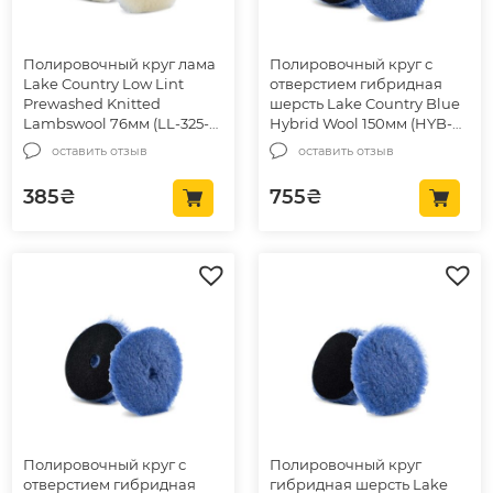
Полировочный круг лама
Полировочный круг с
Lake Country Low Lint
отверстием гибридная
Prewashed Knitted
шерсть Lake Country Blue
Lambswool 76мм (LL-325-
Hybrid Wool 150мм (HYB-
EC)
159)
оставить отзыв
оставить отзыв
385
₴
755
₴
Полировочный круг с
Полировочный круг
отверстием гибридная
гибридная шерсть Lake