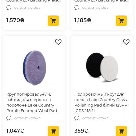
Yellow Urethane 148мм (43-
Yellow Urethane 85мм (43-
оставить отзыв
оставить отзыв
148DAR)
085DA)
1,570
₴
1,185
₴
Круг полировальный,
Полировочный круг для
гибридная шерсть на
стекла Lake Country Glass
поролоне Lake Country
Polishing Pad білий 125мм
Purple Foamed Wool Pad
(GPS-115-1)
125мм (HD-9550-WH)
оставить отзыв
оставить отзыв
1,047
₴
359
₴