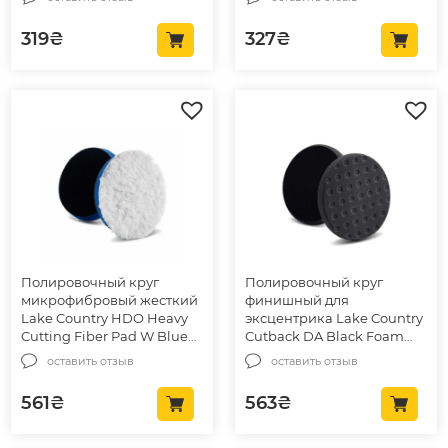
319
₴
327
₴
Полировочный круг
Полировочный круг
микрофибровый жесткий
финишный для
Lake Country HDO Heavy
эксцентрика Lake Country
Cutting Fiber Pad W Blue
Сutback DA Black Foam
75мм (HDO-350F)
150мм (78-72650CCS-152)
оставить отзыв
оставить отзыв
561
₴
563
₴