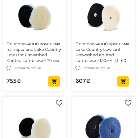
Полировочный круг лама
Полировочный круг лама
на поролоне Lake Country
Lake Country Low Lint
Low Lint Prewashed
Prewashed Knitted
Knitted Lambswool 76 мм
Lambswool 150мм (LL-600-
(LL-92325)
EC)
оставить отзыв
оставить отзыв
755
₴
607
₴