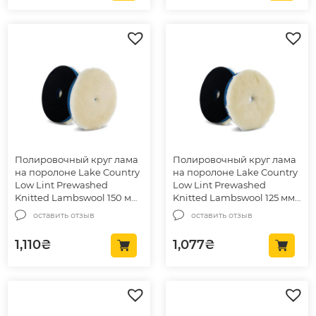
Полировочный круг лама
Полировочный круг лама
на поролоне Lake Country
на поролоне Lake Country
Low Lint Prewashed
Low Lint Prewashed
Knitted Lambswool 150 мм
Knitted Lambswool 125 мм
(LL-92600)
(LL-92525)
оставить отзыв
оставить отзыв
1,110
₴
1,077
₴