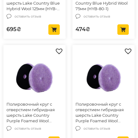
шерсть Lake Country Blue
Country Blue Hybrid Wool
Hybrid Wool 125мм (HYB-
75мм (HYB-80-1)
133)
оставить отзыв
оставить отзыв
695
₴
474
₴
Полировочный круг с
Полировочный круг с
отверстием гибридная
отверстием гибридная
шерсть Lake Country
шерсть Lake Country
Purple Foamed Wool
Purple Foamed Wool
Buffing & Polishing 150мм
Buffing & Polishing 125мм
оставить отзыв
оставить отзыв
(58-32625WH-1)
(58-32525WH-1)