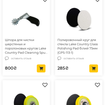
Шпора для чистки
Полировочный круг для
шерстяных и
стекла Lake Country Glass
поролоновых кругов Lake
Polishing Pad білий 75мм
Country Pad Cleaning Spur
(GPS-113-1)
(89-101)
оставить отзыв
оставить отзыв
800
₴
285
₴