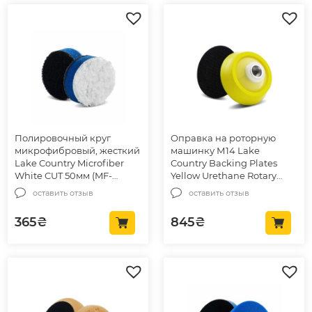
Полировочный круг
Оправка на роторную
микрофибровый, жесткий
машинку М14 Lake
Lake Country Microfiber
Country Backing Plates
White CUT 50мм (MF-
Yellow Urethane Rotary
225CUT)
73мм (43-073-14MM)
оставить отзыв
оставить отзыв
365
₴
845
₴