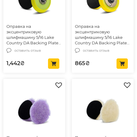
Оправка на
Оправка на
эксцентриковую
эксцентриковую
шлифмашину 5/16 Lake
шлифмашину 5/16 Lake
Country DA Backing Plates
Country DA Backing Plates
Yellow Urethane 125мм (43-
Yellow Urethane 73мм (43-
оставить отзыв
оставить отзыв
125DAR)
073DA)
1,442
₴
865
₴