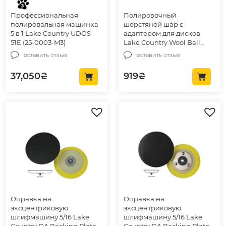
Профессиональная
Полировочный
полировальная машинка
шерстяной шар с
5 в 1 Lake Country UDOS
адаптером для дисков
51E (25-0003-M3)
Lake Country Wool Ball
73мм (81-103)
оставить отзыв
оставить отзыв
37,050
₴
919
₴
Оправка на
Оправка на
эксцентриковую
эксцентриковую
шлифмашину 5/16 Lake
шлифмашину 5/16 Lake
Country DA Backing Plates
Country DA Backing Plates