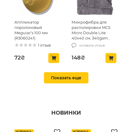
Аппликатор
Микрофибра для
поролоновый
располировки MCS
Meguiar’s 100 мм
Micro Double Lite
(R3060241)
40х40 см, 340gsm
(MCS-03/1)
1 отзыв
оставить отзыв
72
₴
148
₴
ТОП ПРОДАЖ 🔥
ТОП ПРОДАЖ 🔥
Показать еще
НОВИНКИ
Вафельное полотенце
Двухсторонняя
для очистки стекла
микрофибра MCS
НОВИНКА
НОВИНКА