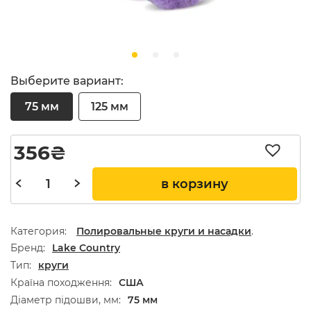
Выберите вариант:
75 мм
125 мм
356
₴
в корзину
Категория:
Полировальные круги и насадки
.
Бренд
Lake Country
Тип
круги
Країна походження
США
Діаметр підошви, мм
75 мм