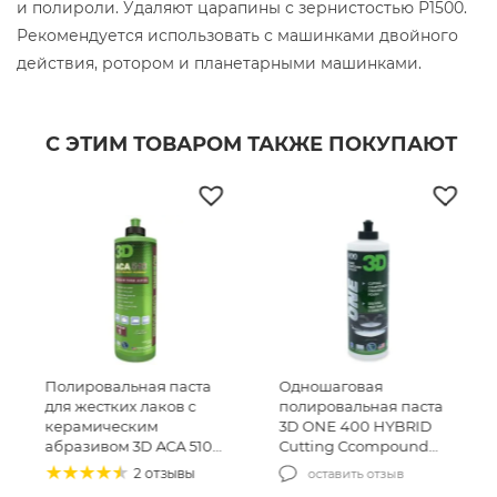
и полироли. Удаляют царапины с зернистостью Р1500.
Рекомендуется использовать с машинками двойного
действия, ротором и планетарными машинками.
С ЭТИМ ТОВАРОМ ТАКЖЕ ПОКУПАЮТ
а
Одношаговая
Финишная паста для
полировальная паста
удаления голограмм
3D ONE 400 HYBRID
Meguiar’s Ultra
0
Cutting Ccompound
Finishing Polish 3,78 л
500 мл (400OZ16)
(M20501)
оставить отзыв
оставить отзыв