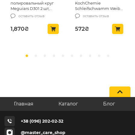
KochChemie
KochChemie
Schleifschwamm Weib
Schleifschwamm Gelb
hart 80х30 (999275)
mittelhart 80*30
оставить отзыв
оставить отзыв
(999276)
572
₴
573
₴
Главная
Каталог
Блог
+38 (096) 202-02-32
@master_care_shop