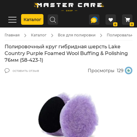
Каталог
0
0
Главная
Каталог
Все для полировки
Полировальные
Полировочный круг гибридная шерсть Lake
Country Purple Foamed Wool Buffing & Polishing
76мм (58-423-1)
Просмотры
129
оставить отзыв