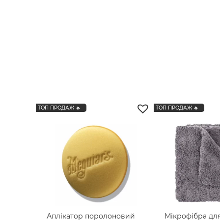
IK
19
Karcher
34
KochChemie
170
Labocosmetica
10
Lake Country
136
Lesta
4
ТОП ПРОДАЖ 🔥
ТОП ПРОДАЖ 🔥
LeTech
117
LIQUI MOLY
295
Mafra
108
MaxShine
175
MCS
22
Meguiar’s
274
Аплікатор поролоновий
Мікрофібра дл