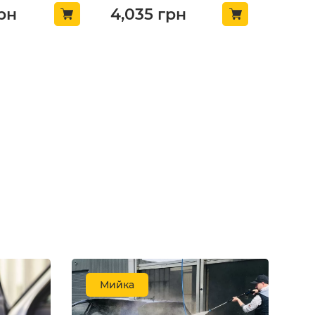
рн
4,035
грн
НОВИНКА
 гнучким
Активатор адгезії для
ом GLACO QAD
шкіри LeTech Leather
58)
Primer Expert Line 200мл
(PEL200-LT)
Мийка
 відгук
залишити відгук