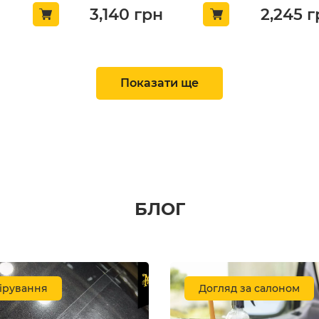
3,140
грн
2,245
г
НОВИНКА
НОВИНКА
Показати ще
БЛОГ
я мікрофібр
Кварцовий квік-детейлер
Антидощ з
Enzyme
Gyeon Q²M Ceramic
аплікатор
 5л (SG-
Detailer 1л (8809432678014)
120мл (049
ірування
Догляд за салоном
гук
залишити відгук
залишити