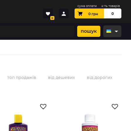
сума оплати
к-ть товарів
0
0
грн
0
пошук
топ продажів
від дешевих
від дорогих