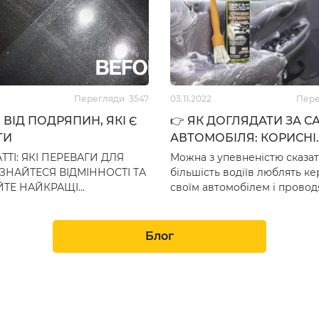
1,390
грн
1,125
гр
Перегляди
3547
03.11.2022
Пер
ВІД ПОДРЯПИН, ЯКІ Є
👉 ЯК ДОГЛЯДАТИ ЗА 
ТИ
АВТОМОБІЛЯ: КОРИСНІ
ПОРАДИ ВІД MASTER C
АТТІ: ЯКІ ПЕРЕВАГИ ДЛЯ
Можна з упевненістю сказат
HOP
ЗНАЙТЕСЯ ВІДМІННОСТІ ТА
більшість водіїв люблять к
ТЕ НАЙКРАЩІ
своїм автомобілем і провод
ТИ! Які засоби від царапин
значний час всередині. Зви
чне питання, чи не…
розуміємо, що пере…
Блог