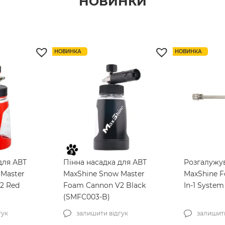
НОВИНКИ
омобіля CDL
скла SOFT99 Glaco Glass
середньої 
ted Towel
Compound Roll On 100мл
інтер’єру S
 (CDL-23)
(04101)
Brush Blac
ідгук
4 відгуки
залишити
НОВИНКА
НОВИНКА
845
грн
210
гр
для АВТ
Пінна насадка для АВТ
Розгалужу
Master
MaxShine Snow Master
MaxShine F
2 Red
Foam Cannon V2 Black
In-1 System
(SMFC003-B)
гук
залишити відгук
залишити