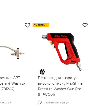
жорсткості для
каменю Shiny Garage Spot
oft99 Interior
Off 500мл (SG000014)
k 24мм (04006)
 відгук
залишити відгук
НОВИНКА
н
500
грн
вач для АВТ
Пістолет для апарату
oam & Wash 2-
високого тиску MaxShine
 (701204)
Pressure Washer Gun Pro
(PPWG01)
 відгук
залишити відгук