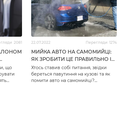
н
697
грн
егляди
2081
22.07.2022
Перегляди
1274
САЛОНОМ
МИЙКА АВТО НА САМОМИЙЦІ:
ЯК ЗРОБИТИ ЦЕ ПРАВИЛЬНО І
ARES
БЕЗПЕЧНО
и, що
Хтось ставив собі питання, звідки
ерувати
береться павутиння на кузові та як
ять
помити авто на самомийці?
чайно, ми
Більшість потертостей робите саме
ви, все це від неправ…