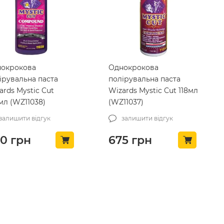
окрокова
Однокрокова
ірувальна паста
полірувальна паста
ards Mystic Cut
Wizards Mystic Cut 118мл
мл (WZ11038)
(WZ11037)
залишити відгук
залишити відгук
90
грн
675
грн