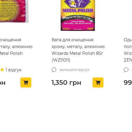
 очищення
Вата для очищення
Одн
еталу, алюмінію
хрому, металу, алюмінію
пол
etal Polish
Wizards Metal Polish 85г
Wiz
)
(WZ11011)
237
1 відгук
залишити відгук
рн
1,350
грн
9