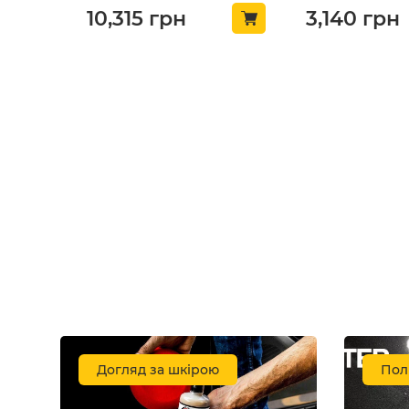
10,315
грн
3,140
грн
НОВИНКА
НОВИНКА
Засіб для чорніння шин з
Засіб для митт
SiO2 (кераміка) Shiny
Shiny Garage 
Garage Back2Black 2.0
Microfiber Wash
Polymer Tire Dressing
000124)
Догляд за шкірою
Пол
250мл (SG-000426)
залишити відгук
залишити від