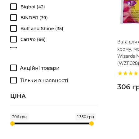
Bigboi
42
BINDER
39
Buff and Shine
35
CarPro
66
Вата для
хрому, м
Chemical Guys
461
Wizards M
Detail Factory
51
(WZ11028
Акційні товари
DIY Detail
5
Тільки в наявності
Dodo Juice
69
306
г
Fireball
120
ЦІНА
Flexipads
3
FX Protect
110
306 грн
1 350 грн
G'zox
1
Gyeon
153