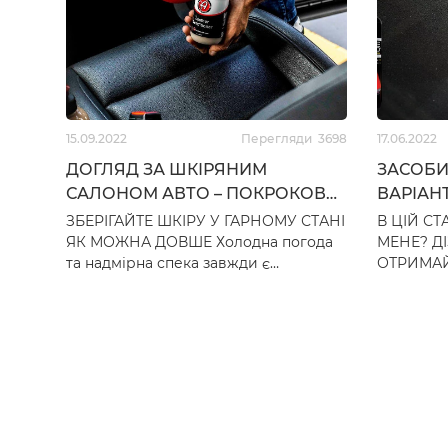
610
грн
3,060
грн
15.09.2022
Перегляди
3698
17.06.2022
ДОГЛЯД ЗА ШКІРЯНИМ
ЗАСОБИ 
САЛОНОМ АВТО – ПОКРОКОВА
ВАРІАН
ІНСТРУКЦІЯ 👈
ЗБЕРІГАЙТЕ ШКІРУ У ГАРНОМУ СТАНІ
В ЦІЙ СТ
ЯК МОЖНА ДОВШЕ Холодна погода
МЕНЕ? ДІ
та надмірна спека завжди є
ОТРИМАЙ
кошмаром для шкіряного салону. Ви
РЕЗУЛЬТА
можете думати, що літнє со…
– це одві