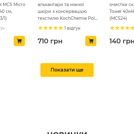
я MCS Micro
алькантари та ніжної
очистки ск
40 см,
шкіри з консервацією
Towel 40х4
/1)
текстилю KochChemie Pol
(MCS24)
Star 1л (619-1L-01)
1 відгук
гук
710
грн
140
гр
ТОП ПРОДАЖ 🔥
ТОП ПРОДАЖ 🔥
Показати ще
й рушник
Абразивний очисник для
Детейлінг 