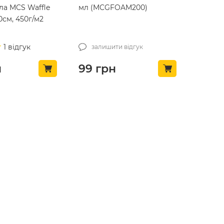
ла MCS Waffle
мл (MCGFOAM200)
0см, 450г/м2
1 відгук
залишити відгук
н
99
грн
ТОП ПРОДАЖ 🔥
пензель
Очисник від водного