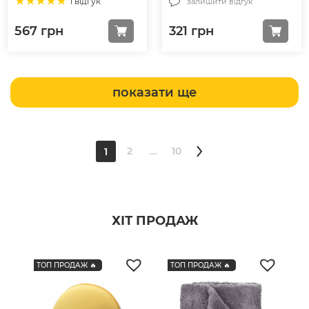
1 відгук
залишити відгук
567
грн
321
грн
показати ще
2
…
10
1
ХІТ ПРОДАЖ
ТОП ПРОДАЖ 🔥
ТОП ПРОДАЖ 🔥