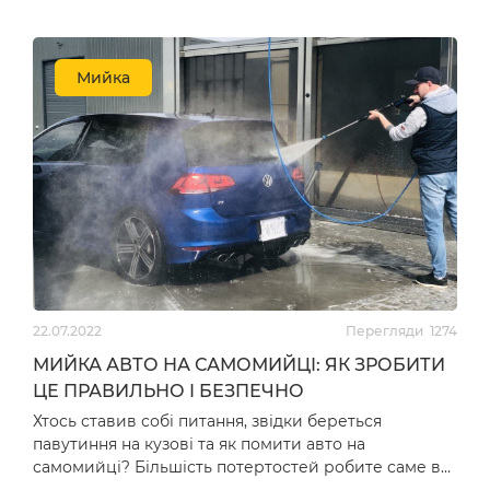
Мийка
22.07.2022
Перегляди
1274
МИЙКА АВТО НА САМОМИЙЦІ: ЯК ЗРОБИТИ
ЦЕ ПРАВИЛЬНО І БЕЗПЕЧНО
Хтось ставив собі питання, звідки береться
павутиння на кузові та як помити авто на
самомийці? Більшість потертостей робите саме ви,
все це від неправ…