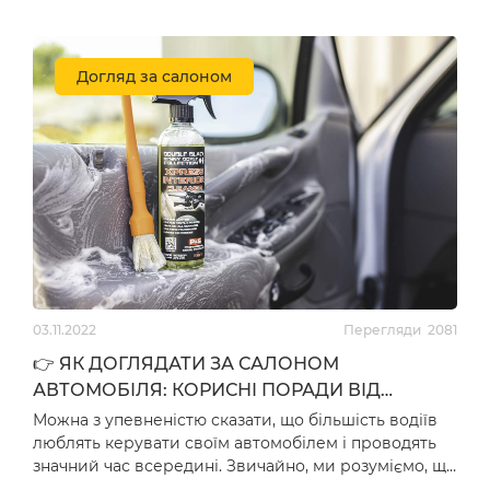
3,060
грн
1,390
грн
Догляд за салоном
НОВИНКА
НОВИНКА
Антидощ з гнучким
Активатор адгезії для
аплікатором GLACO
шкіри LeTech Leather
03.11.2022
Перегляди
2081
QAD 120мл (04958)
Primer Expert Line
200мл (PEL200-LT)
👉 ЯК ДОГЛЯДАТИ ЗА САЛОНОМ
залишити відгук
залишити відгук
АВТОМОБІЛЯ: КОРИСНІ ПОРАДИ ВІД
MASTER CARES HOP
Можна з упевненістю сказати, що більшість водіїв
1,125
грн
697
грн
люблять керувати своїм автомобілем і проводять
значний час всередині. Звичайно, ми розуміємо, що
пере…