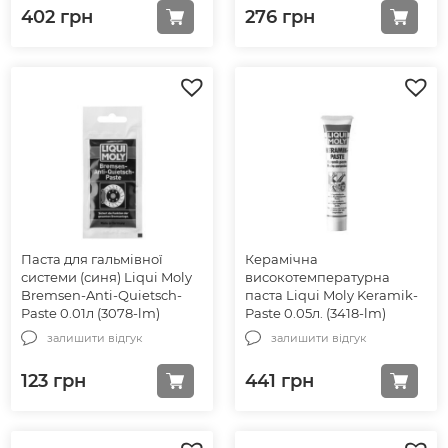
402
грн
276
грн
Паста для гальмівної
Керамічна
системи (синя) Liqui Moly
високотемпературна
Bremsen-Anti-Quietsch-
паста Liqui Moly Keramik-
Paste 0.01л (3078-lm)
Paste 0.05л. (3418-lm)
залишити відгук
залишити відгук
123
грн
441
грн