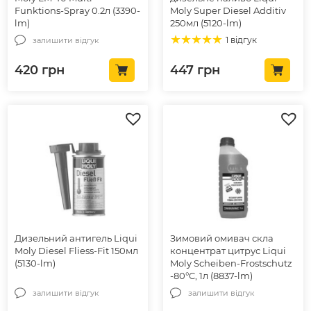
Funktions-Spray 0.2л (3390-
Moly Super Diesel Additiv
lm)
250мл (5120-lm)
1 відгук
залишити відгук
420
грн
447
грн
Дизельний антигель Liqui
Зимовий омивач скла
Moly Diesel Fliess-Fit 150мл
концентрат цитрус Liqui
(5130-lm)
Moly Scheiben-Frostschutz
-80°C, 1л (8837-lm)
залишити відгук
залишити відгук