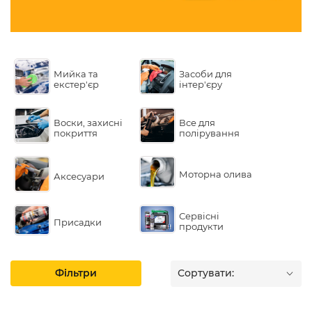
Мийка та
Засоби для
екстер'єр
інтер'єру
Воски, захисні
Все для
покриття
полірування
Моторна олива
Аксесуари
Сервісні
Присадки
продукти
Фільтри
Сортувати: