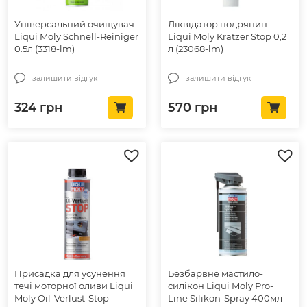
Універсальний очищувач
Ліквідатор подряпин
Liqui Moly Schnell-Reiniger
Liqui Moly Kratzer Stop 0,2
0.5л (3318-lm)
л (23068-lm)
залишити відгук
залишити відгук
324
грн
570
грн
Присадка для усунення
Безбарвне мастило-
течі моторної оливи Liqui
силікон Liqui Moly Pro-
Moly Oil-Verlust-Stop
Line Silikon-Spray 400мл