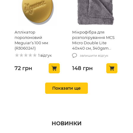
Аплікатор
Мікрофібра для
поролоновий
розполірування MCS
Meguiar’s 100 мм
Micro Double Lite
(R3060241)
40х40 см, 340gsm
(MCS-03/1)
1 відгук
залишити відгук
72
грн
148
грн
ТОП ПРОДАЖ 🔥
ТОП ПРОДАЖ 🔥
Показати ще
НОВИНКИ