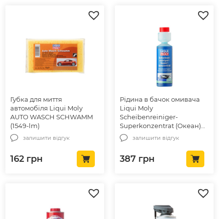
Губка для миття
Рідина в бачок омивача
автомобіля Liqui Moly
Liqui Moly
AUTO WASCH SCHWAMM
Scheibenreiniger-
(1549-lm)
Superkonzentrat (Океан)
0.25л. (21708-lm)
залишити відгук
залишити відгук
162
грн
387
грн