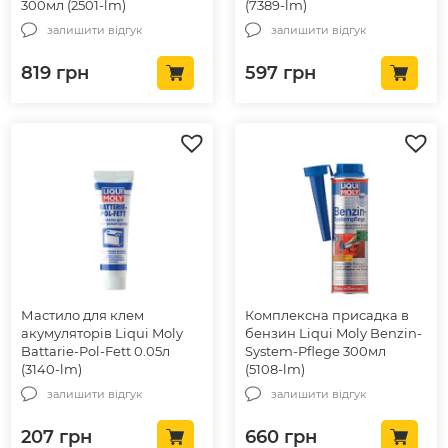
300мл (2501-lm)
(7389-lm)
залишити відгук
залишити відгук
819
грн
597
грн
Мастило для клем
Комплексна присадка в
акумуляторів Liqui Moly
бензин Liqui Moly Benzin-
Battarie-Pol-Fett 0.05л
System-Pflege 300мл
(3140-lm)
(5108-lm)
залишити відгук
залишити відгук
207
грн
660
грн