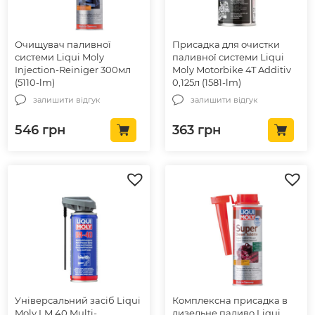
Очищувач паливної
Присадка для очистки
системи Liqui Moly
паливної системи Liqui
Injection-Reiniger 300мл
Moly Motorbike 4T Additiv
(5110-lm)
0,125л (1581-lm)
залишити відгук
залишити відгук
546
грн
363
грн
Універсальний засіб Liqui
Комплексна присадка в
Moly LM 40 Multi-
дизельне паливо Liqui