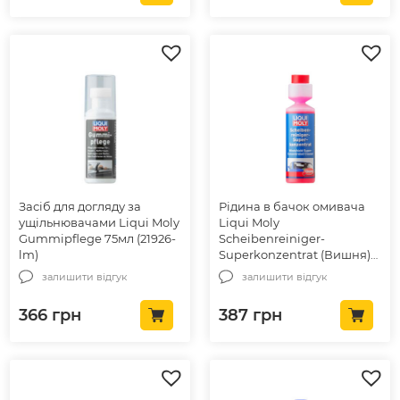
Засіб для догляду за
Рідина в бачок омивача
ущільнювачами Liqui Moly
Liqui Moly
Gummipflege 75мл (21926-
Scheibenreiniger-
lm)
Superkonzentrat (Вишня)
0.25л (21706-lm)
залишити відгук
залишити відгук
366
грн
387
грн