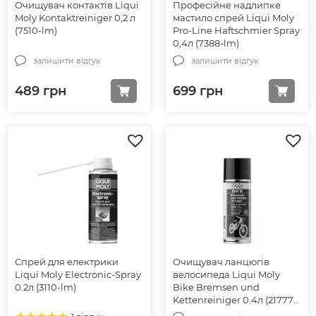
Очищувач контактів Liqui
Професійне надлипке
Moly Kontaktreiniger 0,2 л
мастило спрей Liqui Moly
(7510-lm)
Pro-Line Haftschmier Spray
0,4л (7388-lm)
залишити відгук
залишити відгук
489
грн
699
грн
Спрей для електрики
Очищувач ланцюгів
Liqui Moly Electronic-Spray
велосипеда Liqui Moly
0.2л (3110-lm)
Bike Bremsen und
Kettenreiniger 0.4л (21777-
lm)