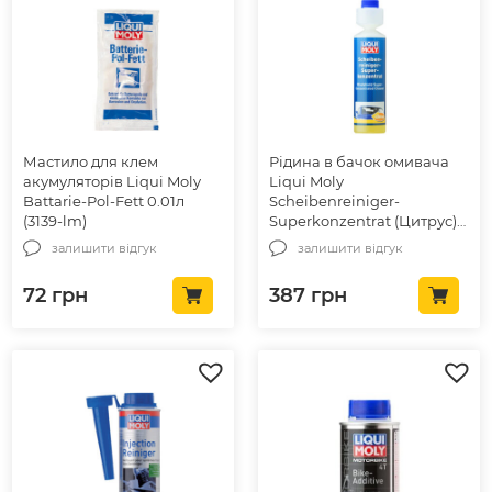
Мастило для клем
Рідина в бачок омивача
акумуляторів Liqui Moly
Liqui Moly
Battarie-Pol-Fett 0.01л
Scheibenreiniger-
(3139-lm)
Superkonzentrat (Цитрус)
0.25л. (1519-lm)
залишити відгук
залишити відгук
72
грн
387
грн