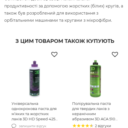
продуктивності за допомогою жорстких (білих) кругів, а
також був розроблений для використання з
орбітальними машинами та кругами з мікрофібри.
З ЦИМ ТОВАРОМ ТАКОЖ КУПУЮТЬ
Універсальна
Полірувальна паста
однокрокова паста для
для твердих лаків з
м’яких та жорстких
керамічним
лаків 3D HD Speed 425
абразивом 3D ACA 510
All-In-One 240 мл
Rubbing Comound
2 відгуки
залишити відгук