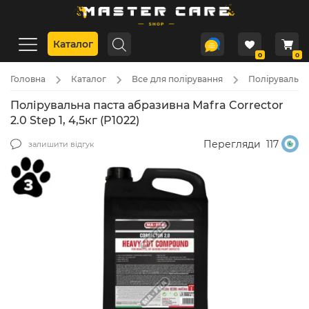
Каталог
0
0
Головна
Каталог
Все для полірування
Полірувальні
Полірувальна паста абразивна Mafra Corrector
2.0 Step 1, 4,5кг (P1022)
Перегляди
117
залишити відгук