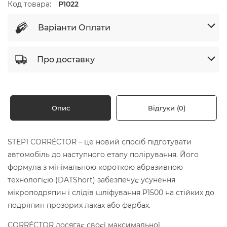
Код товара:
P1022
Варіанти Оплати
Про доставку
Опис
Відгуки (0)
STEP1 CORRÉCTOR – це новий спосіб підготувати
автомобіль до наступного етапу полірування. Його
формула з мінімальною короткою абразивною
технологією (DATShort) забезпечує усунення
мікроподряпин і слідів шліфування P1500 на стійких до
подряпин прозорих лаках або фарбах.
CORRÉCTOR досягає своєї максимальної