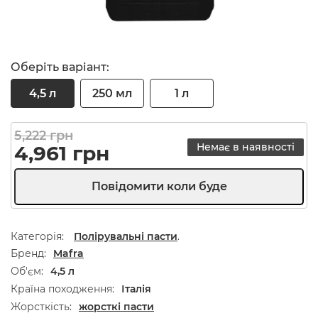
Оберіть варіант:
4,5 л
250 мл
1 л
Оригінальна ціна: 5,222 грн.
Поточна ціна: 4,961 грн.
5,222
грн
Немає в наявності
4,961
грн
Категорія:
Полірувальні пасти
.
Бренд
Mafra
Об'єм
4,5 л
Країна походження
Італія
Жорсткість
жорсткі пасти