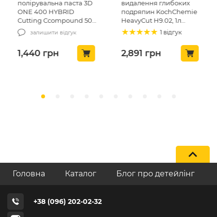
полірувальна паста 3D
видалення глибоких
ONE 400 HYBRID
подряпин KochChemie
Cutting Ccompound 500
HeavyCut H9.02, 1л
мл (400OZ16)
(458001)
1 відгук
залишити відгук
1,440
грн
2,891
грн
Головна
Каталог
Блог про детейлінг
+38 (096) 202-02-32