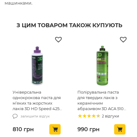
машинками.
З ЦИМ ТОВАРОМ ТАКОЖ КУПУЮТЬ
Універсальна
Полірувальна паста
однокрокова паста для
для твердих лаків з
м’яких та жорстких
керамічним
лаків 3D HD Speed 425
абразивом 3D ACA 510
All-In-One 240 мл
Rubbing Comound
2 відгуки
залишити відгук
(425OZ08)
240мл (510OZ16)
810
грн
990
грн