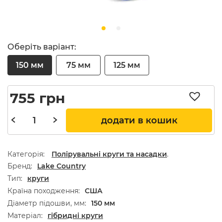
Оберіть варіант:
150 мм
75 мм
125 мм
755
грн
додати в кошик
Категорія:
Полірувальні круги та насадки
.
Бренд
Lake Country
Тип
круги
Країна походження
США
Діаметр підошви, мм
150 мм
Матеріал
гібридні круги