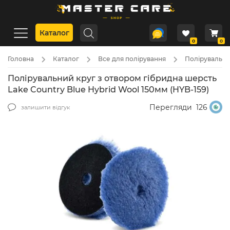
Каталог
0
0
Головна
Каталог
Все для полірування
Полірувальні 
Полірувальний круг з отвором гібридна шерсть
Lake Country Blue Hybrid Wool 150мм (HYB-159)
Перегляди
126
залишити відгук