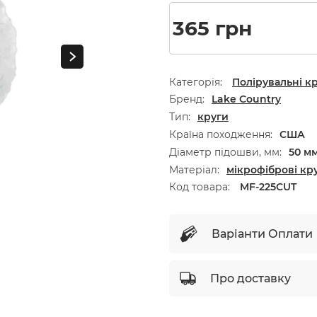
365
грн
Категорія:
Полірувальні к
Бренд
Lake Country
Тип
круги
Країна походження
США
Діаметр підошви, мм
50 м
Матеріал
мікрофіброві кр
Код товара:
MF-225CUT
Варіанти Оплати
Про доставку