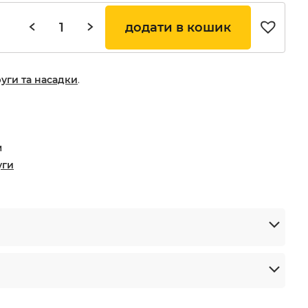
додати в кошик
руги та насадки
.
м
уги