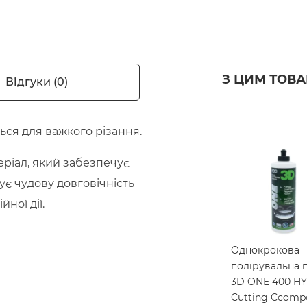
З ЦИМ ТОВ
Відгуки (0)
ься для важкого різання.
еріал, який забезпечує
ує чудову довговічність
ної дії.
Однокрокова
полірувальна 
3D ONE 400 H
Cutting Ccomp