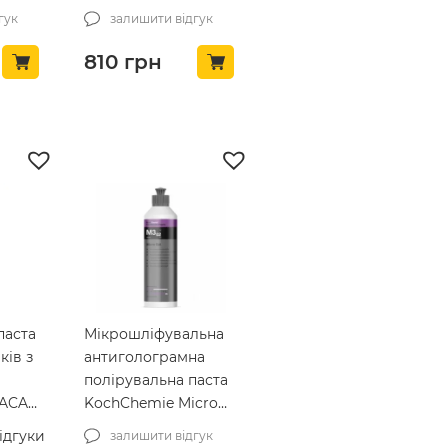
6)
HD Speed 425 All-In-
гук
залишити відгук
One 240 мл
(425OZ08)
810
грн
паста
Мікрошліфувальна
ків з
антиголограмна
полірувальна паста
 ACA
KochChemie Micro
Cut M3.02, 250 мл
ідгуки
залишити відгук