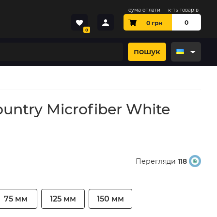
сума оплати
к-ть товарів
0
0
грн
0
пошук
ntry Microfiber White
Перегляди
118
75 мм
125 мм
150 мм