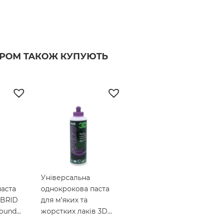
АРОМ ТАКОЖ КУПУЮТЬ
Універсальна
паста
однокрокова паста
YBRID
для м’яких та
ound
жорстких лаків 3D