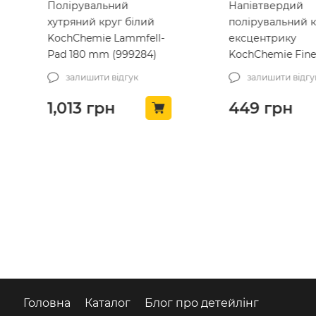
Напівтвердий
Полірувальний 
полірувальний круг для
фінішний чорни
ексцентрику
Meguiars Rotary
KochChemie Fine Cut
Finishing Pad 17
Pad 76 x 23 mm (999580)
(WRFF7)
залишити відгук
залишити відгу
449
грн
1,455
грн
Головна
Каталог
Блог про детейлінг