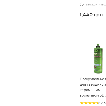
500 мл (400OZ1
залишити від
1,440
грн
Полірувальна 
для твердих ла
керамічним
абразивом 3D
510 Rubbing
2 в