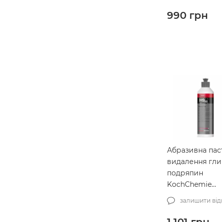
Comound 240м
(510OZ16)
990
грн
Абразивна пас
видалення гли
подряпин
KochChemie
HeavyCut H9.02
залишити від
мл (458250)
1,101
грн