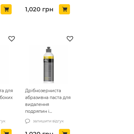
л
(403250)
1,020
грн
та для
Дрібнозерниста
боких
абразивна паста для
видалення
подряпин і
, 250
полірування авто
гук
залишити відгук
KochChemie Fine Cut
F6.01, 250 мл
1,020
грн