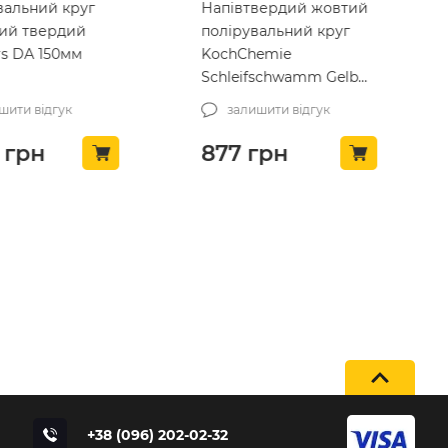
вердий жовтий
Набір жорстких кругів
вальний круг
для поліровки Meguiar’s
emie
Da Compound Power
fschwamm Gelb
Pads 2 шт (G3507INT)
art 160*30
шити відгук
залишити відгук
)
рн
1,500
грн
+38 (096) 202-02-32