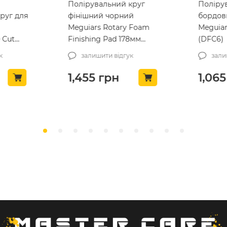
круг
Полірувальний круг
Напівт
й
бордовий твердий
поліру
 Foam
Meguiars DA 150мм
KochCh
8мм
(DFC6)
Schlei
mittelh
к
залишити відгук
зали
(999044
1,065
грн
877
г