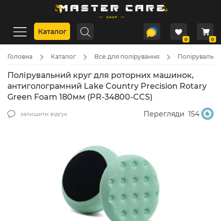
Каталог
0
0
Головна
Каталог
Все для полірування
Полірувальні 
Полірувальний круг для роторних машинок,
антиголограмний Lake Country Precision Rotary
Green Foam 180мм (PR-34800-CCS)
Перегляди
154
залишити відгук