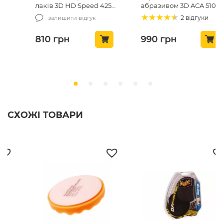
лаків 3D HD Speed 425
абразивом 3D ACA 510
All-In-One 240 мл
Rubbing Comound
2 відгуки
залишити відгук
(425OZ08)
240мл (510OZ16)
810
грн
990
грн
СХОЖІ ТОВАРИ