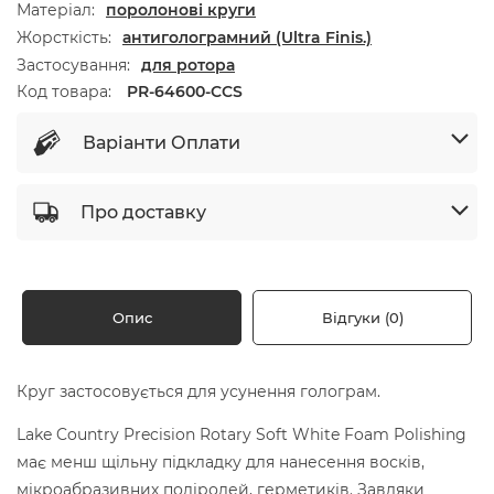
Матеріал
поролонові круги
Жорсткість
антиголограмний (Ultra Finis.)
Застосування
для ротора
Код товара:
PR-64600-CCS
Варіанти Оплати
Про доставку
Опис
Відгуки (0)
Круг застосовується для усунення голограм.
Lake Country Precision Rotary Soft White Foam Polishing
має менш щільну підкладку для нанесення восків,
мікроабразивних поліролей, герметиків. Завдяки