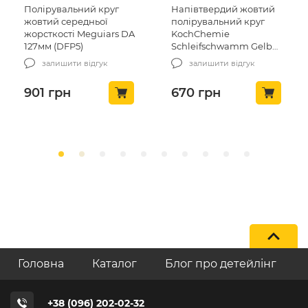
Полірувальний круг
Напівтвердий жовтий
жовтий середньої
полірувальний круг
жорсткості Meguiars DA
KochChemie
127мм (DFP5)
Schleifschwamm Gelb
mittelhart 130*30
залишити відгук
залишити відгук
(999267)
901
грн
670
грн
Головна
Каталог
Блог про детейлінг
+38 (096) 202-02-32