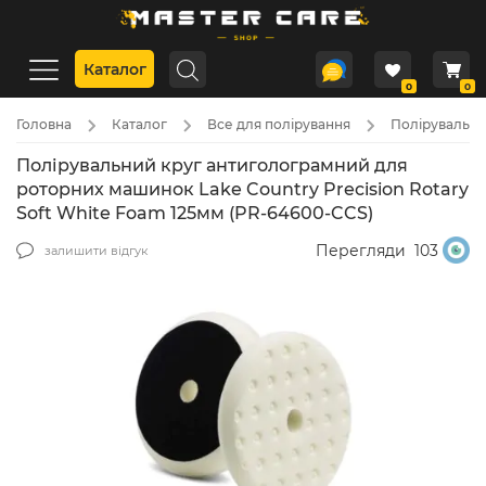
Каталог
0
0
Головна
Каталог
Все для полірування
Полірувальні 
Полірувальний круг антиголограмний для
роторних машинок Lake Country Precision Rotary
Soft White Foam 125мм (PR-64600-CCS)
Перегляди
103
залишити відгук