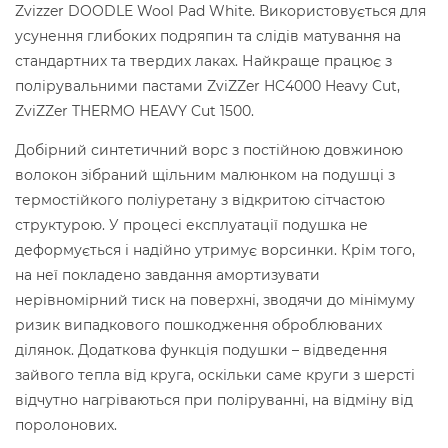
Zvizzer DOODLE Wool Pad White. Використовується для
усунення глибоких подряпин та слідів матування на
стандартних та твердих лаках. Найкраще працює з
полірувальними пастами ZviZZer HC4000 Heavy Cut,
ZviZZer THERMO HEAVY Cut 1500.
Добірний синтетичний ворс з постійною довжиною
волокон зібраний щільним малюнком на подушці з
термостійкого поліуретану з відкритою сітчастою
структурою. У процесі експлуатації подушка не
деформується і надійно утримує ворсинки. Крім того,
на неї покладено завдання амортизувати
нерівномірний тиск на поверхні, зводячи до мінімуму
ризик випадкового пошкодження оброблюваних
ділянок. Додаткова функція подушки – відведення
зайвого тепла від круга, оскільки саме круги з шерсті
відчутно нагріваються при поліруванні, на відміну від
поролонових.