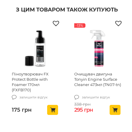
З ЦИМ ТОВАРОМ ТАКОЖ КУПУЮТЬ
-13%
Піноутворювач FX
Очищувач двигуна
Protect Bottle with
Tonyin Engine Surface
Foamer 170мл
Cleaner 473мл (TN07-tn)
(FXFB170)
залишити відгук
залишити відгук
338
грн
Оригінальна ціна: 33
Поточна ціна: 
175
грн
295
грн