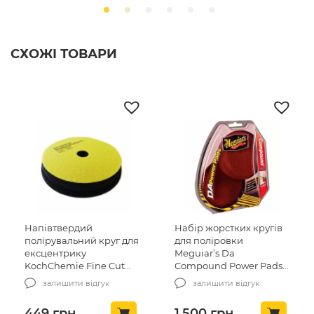
СХОЖІ ТОВАРИ
Напівтвердий
Набір жорстких кругів
полірувальний круг для
для поліровки
ексцентрику
Meguiar’s Da
KochChemie Fine Cut
Compound Power Pads
Pad 76 x 23 mm (999580)
2 шт (G3507INT)
залишити відгук
залишити відгук
449
грн
1,500
грн