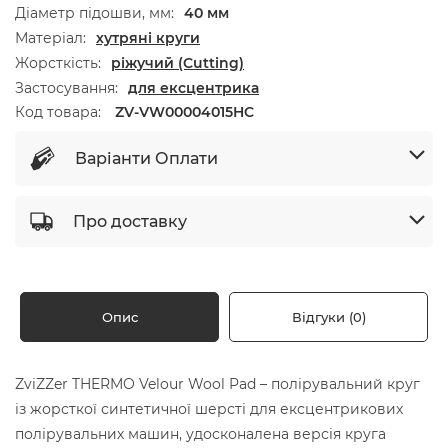
Діаметр підошви, мм
40 мм
Матеріал
хутряні круги
Жорсткість
ріжучий (Cutting)
Застосування
для ексцентрика
Код товара:
ZV-VW00004015HC
Варіанти Оплати
Про доставку
Опис
Відгуки (0)
ZviZZer THERMO Velour Wool Pad – полірувальний круг
із жорсткої синтетичної шерсті для ексцентрикових
полірувальних машин, удосконалена версія круга