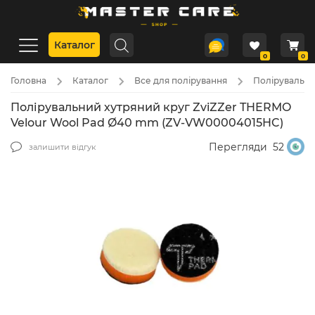
Каталог
0
0
Головна
Каталог
Все для полірування
Полірувальні 
Полірувальний хутряний круг ZviZZer THERMO
Velour Wool Pad Ø40 mm (ZV-VW00004015HC)
Перегляди
52
залишити відгук