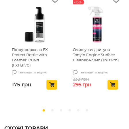
-13%
Піноутворювач FX
Очищувач двигуна
Protect Bottle with
Tonyin Engine Surface
Foamer 170мл
Cleaner 473мл (TN07-tn)
(FXFB170)
залишити відгук
залишити відгук
338
грн
Оригінальна ціна: 33
Поточна ціна: 
175
грн
295
грн
СХОЖІ ТОВАРИ