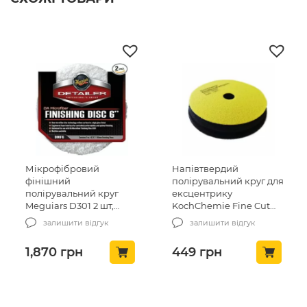
Мікрофібровий
Напівтвердий
фінішний
полірувальний круг для
полірувальний круг
ексцентрику
Meguiars D301 2 шт,
KochChemie Fine Cut
150мм (DMF6)
Pad 76 x 23 mm (999580)
залишити відгук
залишити відгук
1,870
грн
449
грн