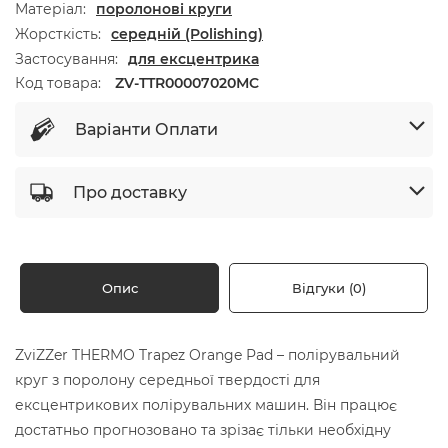
Матеріал
поролонові круги
Жорсткість
середній (Polishing)
Застосування
для ексцентрика
Код товара:
ZV-TTR00007020МC
Варіанти Оплати
Про доставку
Опис
Відгуки (0)
ZviZZer THERMO Trapez Orange Pad – полірувальний
круг з поролону середньої твердості для
ексцентрикових полірувальних машин. Він працює
достатньо прогнозовано та зрізає тільки необхідну