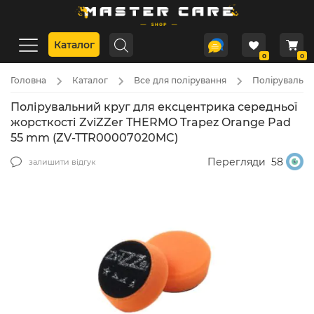
Каталог
0
0
Головна
Каталог
Все для полірування
Полірувальні 
Полірувальний круг для ексцентрика середньої
жорсткості ZviZZer THERMO Trapez Orange Pad
55 mm (ZV-TTR00007020MC)
Перегляди
58
залишити відгук