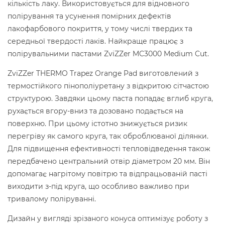
кількість лаку. Використовується для відновного
полірування та усунення помірних дефектів
лакофарбового покриття, у тому числі твердих та
середньої твердості лаків. Найкраще працює з
полірувальними пастами ZviZZer MC3000 Medium Cut.
ZviZZer THERMO Trapez Orange Pad виготовлений з
термостійкого пінополіуретану з відкритою сітчастою
структурою. Завдяки цьому паста попадає вглиб круга,
рухається вгору-вниз та дозовано подається на
поверхню. При цьому істотно знижується ризик
перегріву як самого круга, так оброблюваної ділянки.
Для підвищення ефективності тепловідведення також
передбачено центральний отвір діаметром 20 мм. Він
допомагає нагрітому повітрю та відпрацьованій пасті
виходити з-під круга, що особливо важливо при
тривалому поліруванні.
Дизайн у вигляді зрізаного конуса оптимізує роботу з