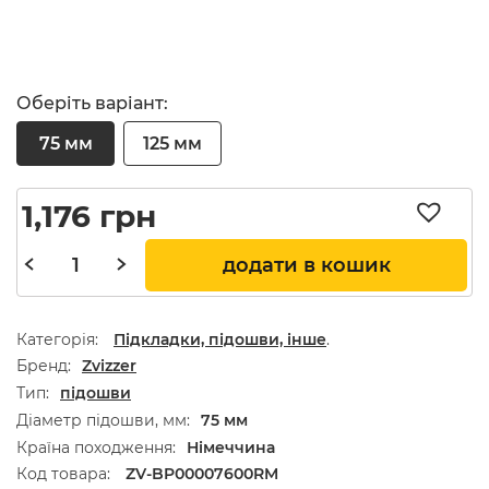
Оберіть варіант:
75 мм
125 мм
1,176
грн
додати в кошик
Категорія:
Підкладки, підошви, інше
.
Бренд
Zvizzer
Тип
підошви
Діаметр підошви, мм
75 мм
Країна походження
Німеччина
Код товара:
ZV-BP00007600RM