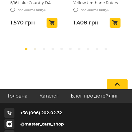
5/16 Lake Country DA
Yellow Urethane Rotary
Backing Plates Yellow
125мм (43-125WH-14MM)
залишити відгук
залишити відгук
Urethane 148мм (43-
148DAR)
1,570
грн
1,408
грн
Головна
Каталог
Блог про детейлінг
+38 (096) 202-02-32
@master_care_shop