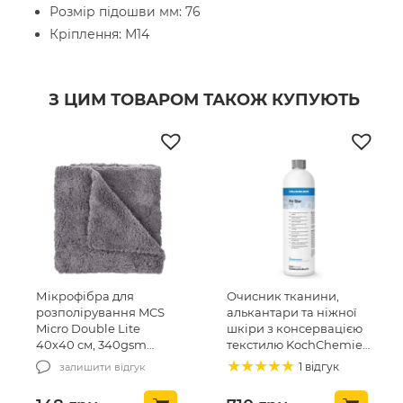
Розмір підошви мм: 76
Кріплення: М14
З ЦИМ ТОВАРОМ ТАКОЖ КУПУЮТЬ
Мікрофібра для
Очисник тканини,
розполірування MCS
алькантари та ніжної
Micro Double Lite
шкіри з консервацією
40х40 см, 340gsm
текстилю KochChemie
(MCS-03/1)
Pol Star 1л (619-1L-01)
1 відгук
залишити відгук