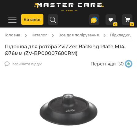
Каталог
0
0
Головна
Каталог
Все для полірування
Підкладки, пі
Підошва для ротора ZviZZer Backing Plate M14,
Ø76мм (ZV-BP00007600RM)
Перегляди
50
залишити відгук