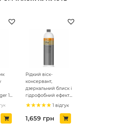
ик
Рідкий віск-
у
консервант,
дзеркальний блиск і
ger 1л
гідрофобний ефект
KochChemie
1 відгук
гук
ProtectorWax 1 л
(319001)
1,659
грн