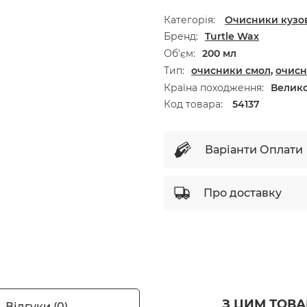
Категорія:
Очисники кузо
Бренд
Turtle Wax
Об'єм
200 мл
Тип
очисники смол
,
очисн
Країна походження
Велико
Код товара:
54137
Варіанти Оплати
Про доставку
З ЦИМ ТОВ
Відгуки (0)