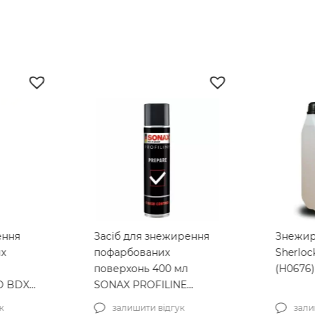
ення
Засіб для знежирення
Знежир
их
пофарбованих
Sherloc
поверхонь 400 мл
(H0676)
D BDX
SONAX PROFILINE
3мл
Prepare (237300)
к
залишити відгук
зали