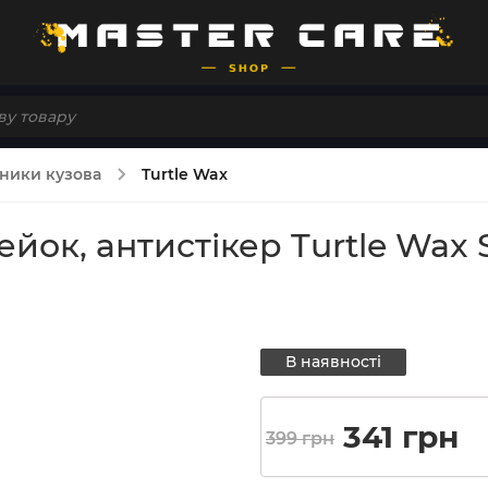
ники кузова
Turtle Wax
йок, антистікер Turtle Wax S
В наявності
Оригінал
П
341
грн
399
грн