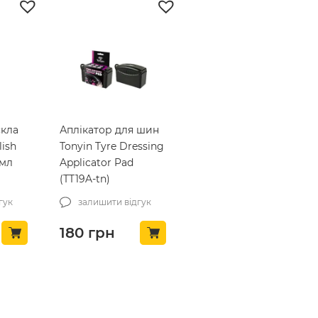
скла
Аплікатор для шин
lish
Tonyin Tyre Dressing
мл
Applicator Pad
(TT19A-tn)
гук
залишити відгук
180
грн