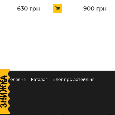
(117OZ16)
630
грн
900
грн
Головна
Каталог
Блог про детейлінг