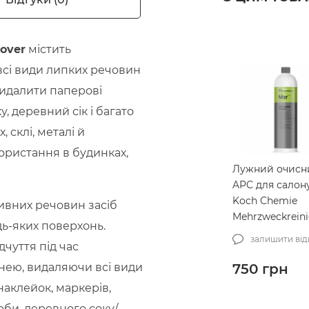
mover
містить
всі види липких речовин
видалити паперові
, деревний сік і багато
 склі, металі й
користання в будинках,
Лужний очисн
APC для салон
Koch Chemie
ивних речовин засіб
Mehrzweckreini
ь-яких поверхонь.
(86001)
залишити від
чуття під час
750
грн
хнею, видаляючи всі види
аклейок, маркерів,
рби, деревного соку/