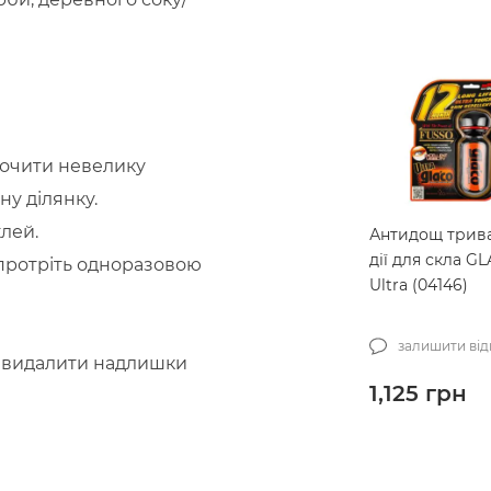
сочити невелику
у ділянку.
клей.
Антидощ трив
дії для скла G
протріть одноразовою
Ultra (04146)
залишити від
б видалити надлишки
1,125
грн