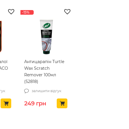
-15%
алої
Антицарапін Turtle
LACO
Wax Scratch
Remover 100мл
(52818)
гук
залишити відгук
Оригінальна ціна: 294 грн.
Поточна ціна: 249 грн.
249
грн