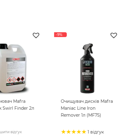
-9%
ювач Mafra
Очищувач дисків Mafra
k Swirl Finder 2л
Maniac Line Iron
Remover 1л (MF75)
1 відгук
шити відгук