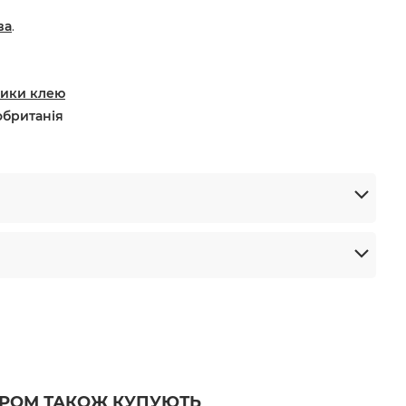
ва
.
ики клею
британія
АРОМ ТАКОЖ КУПУЮТЬ