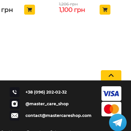
1,206
грн
Оригінальна ціна: 1,2
Поточна ціна: 
грн
1,100
грн
+38 (096) 202-02-32
@master_care_shop
contact@mastercareshop.com