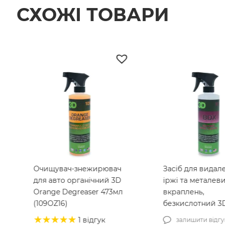
СХОЖІ ТОВАРИ
Очищувач-знежирювач
Засіб для видал
для авто органічний 3D
іржі та металев
Orange Degreaser 473мл
вкраплень,
(109OZ16)
безкислотний 3
Iron Remover 47
1 відгук
залишити відгу