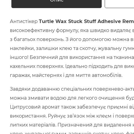
Антистікер
Turtle Wax Stuck Stuff Adhesive Re
високоефективну формулу, яка швидко видаляє 
з багатьох поверхонь. З його допомогою можна 
наклейки, залишки клею та скотчу, жувальну гумку
іншого! Безпечний для використання на тканинах,
кахельних поверхнях. Ідеально підходить для ви
гаражах, майстернях і для миття автомобілів.
Завдяки додаванню спеціальних поверхнево-акт
можна змивати водою для легкого очищення буд
Цитрусовий аромат також забезпечує приємні від
використання. Руйнує зв’язок між клеєм і повер
липких матеріалів. Призначений для видалення н
клею, жувальної гумки, залишків скотчу, клею, фа