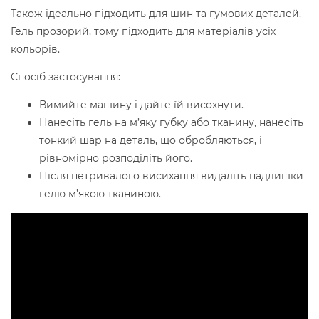
Також ідеально підходить для шин та гумових деталей.
Гель прозорий, тому підходить для матеріалів усіх
кольорів.
Спосіб застосування:
Вимийте машину і дайте їй висохнути.
Нанесіть гель на м’яку губку або тканину, нанесіть
тонкий шар на деталь, що обробляються, і
рівномірно розподіліть його.
Після нетривалого висихання видаліть надлишки
гелю м’якою тканиною.