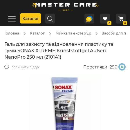
Каталог
0
0
Головна
Каталог
Мийка та екстер'єр
Засоби для пла
Гель для захисту та відновлення пластику та
гуми SONAX XTREME Kunststoffgel Außen
NanoPro 250 мл (210141)
Перегляди
290
залишити відгук