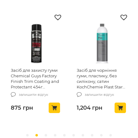
Засіб для захисту гуми
Засіб для чорніння
Chemical Guys Factory
гуми, пластику, без
Finish Trim Coating and
силікону, сатин
Protectant 454г
KochChemie Plast Star
(TVDSPRAY100)
siliconölfrei 1л (173001)
залишити відгук
залишити відгук
875
грн
1,204
грн