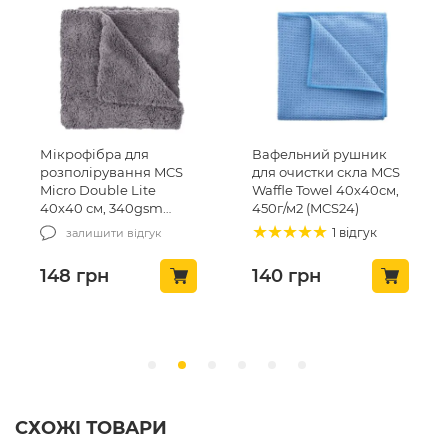
Мікрофібра для
Вафельний рушник
розполірування MCS
для очистки скла MCS
Micro Double Lite
Waffle Towel 40х40см,
40х40 см, 340gsm
450г/м2 (MCS24)
(MCS-03/1)
1 відгук
залишити відгук
148
грн
140
грн
СХОЖІ ТОВАРИ