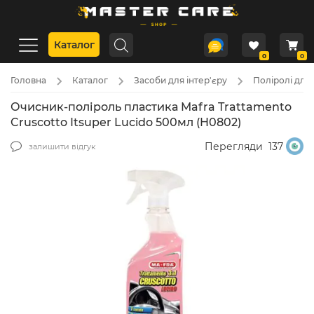
Каталог
0
0
Головна
Каталог
Засоби для інтер'єру
Поліролі для
Очисник-поліроль пластика Mafra Trattamento
Cruscotto Itsuper Lucido 500мл (H0802)
Перегляди
137
залишити відгук