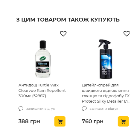
З ЦИМ ТОВАРОМ ТАКОЖ КУПУЮТЬ
Антидощ Turtle Wax
Детейл-спрей для
Clearvue Rain Repellent
швидкого відновлення
300мл (52887)
глянцю та гідрофобу FX
Protect Silky Detailer 1л
(K9GXLR-446-1)
залишити відгук
залишити відгук
388
грн
760
грн