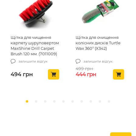
я чищення
Щітка для очищення
Детейлінг пе
шуруповертом
колісних дисків Turtle
жорсткою щ
Drill Carpet
Wax 360° (X342)
Work Stuff De
мм. (7011009)
Brush Rubbe
гумова ручка
ти відгук
залишити відгук
залишити 
(WS022)
499
грн
Оригінальна ціна: 499 грн.
Поточна ціна: 444 грн.
н
444
грн
383
грн