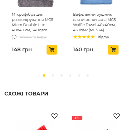
для
Вафельний рушник
Мікрофібровий
ння MCS
для очистки скла MCS
рушник для суш
Lite
Waffle Towel 40х40см,
автомобіля CDL 
40gsm
450г/м2 (MCS24)
Layer Twisted Tow
50х80, 1200gsm 
1 відгук
1 відг
ідгук
23)
140
грн
725
грн
СХОЖІ ТОВАРИ
-11%