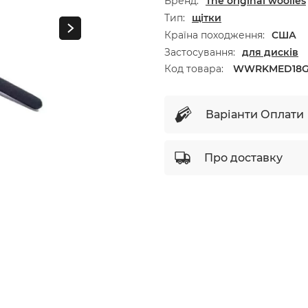
Бренд
The original woolies
Тип
щітки
Країна походження
США
Застосування
для дисків
Код товара:
WWRKMED18G
Варіанти Оплати
Про доставку