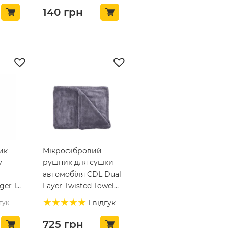
140
грн
ик
Мікрофібровий
у
рушник для сушки
автомобіля CDL Dual
ger 1л
Layer Twisted Towel
50х80, 1200gsm
1 відгук
гук
(CDL-23)
725
грн