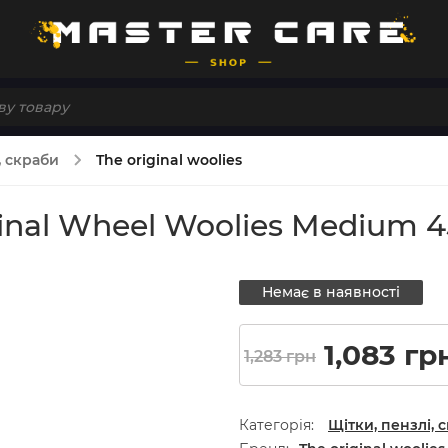
, скраби
The original woolies
iginal Wheel Woolies Mediu
Немає в наявності
Оригінал
1,083
гр
1,283
грн
Категорія:
Щітки, пензлі, 