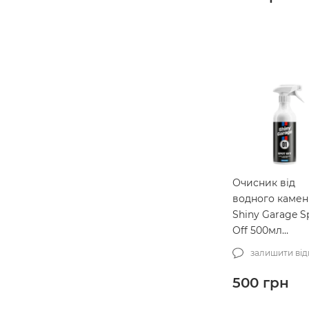
Очисник від
водного каме
Shiny Garage S
Off 500мл
(SG000014)
залишити від
500
грн