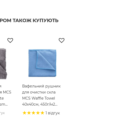
АРОМ ТАКОЖ КУПУЮТЬ
я
Вафельний рушник
ня MCS
для очистки скла
te
MCS Waffle Towel
gsm
40х40см, 450г/м2
(MCS24)
1 відгук
гук