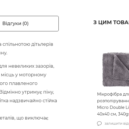
З ЦИМ ТОВ
Відгуки (0)
 спільнотою дітьлерів
ну.
для невеликих зазорів,
і місць у моторному
ного плавленого
ідмінно утримує піну,
Мікрофібра дл
тка надзвичайно стійка
розполіруван
Micro Double Li
40х40 см, 340
металів, що виключає
(MCS-03/1)
залишити від