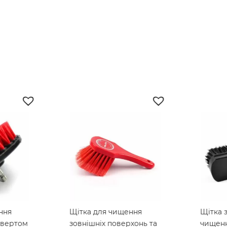
ння
Щітка для чищення
Щітка з
вертом
зовнішніх поверхонь та
чищенн