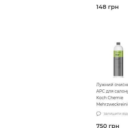
148
грн
Лужний очисн
APC для салон
Koch Chemie
Mehrzweckreini
(86001)
залишити від
750
грн