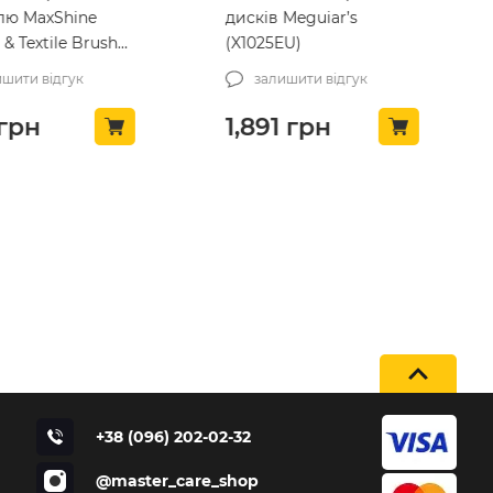
лю MaxShine
дисків Meguiar’s
& Textile Brush
(X1025EU)
)
шити відгук
залишити відгук
грн
1,891
грн
+38 (096) 202-02-32
@master_care_shop