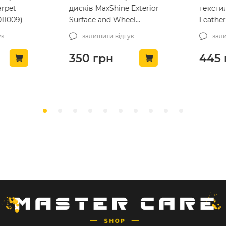
rpet
дисків MaxShine Exterior
тексти
11009)
Surface and Wheel
Leather 
Cleaning Brush (7011026)
(7012001
к
залишити відгук
зали
350
грн
445