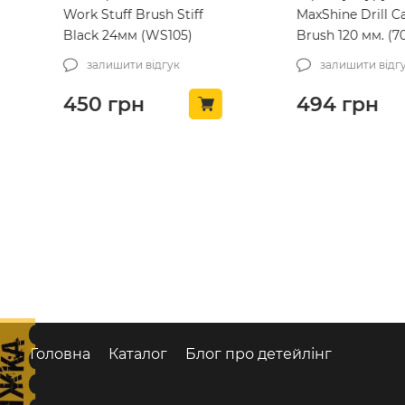
Work Stuff Brush Stiff
MaxShine Drill Ca
Black 24мм (WS105)
Brush 120 мм. (70
залишити відгук
залишити відгу
450
грн
494
грн
Головна
Каталог
Блог про детейлінг