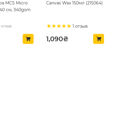
а MCS Micro
Canvas Wax 150мл (215064)
40 см, 340gsm
1 отзыв
 отзыв
1,090
₴
ТОП ПРОДАЖ 🔥
 ткани,
Антидождь длительного