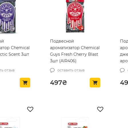
ой
Подвесной
По
атор Chemical
ароматизатор Chemical
аро
ctic Scent 3шт
Guys Fresh Cherry Blast
дже
3шт (AIR406)
аро
Che
ть отзыв
оставить отзыв
Fro
497
₴
4