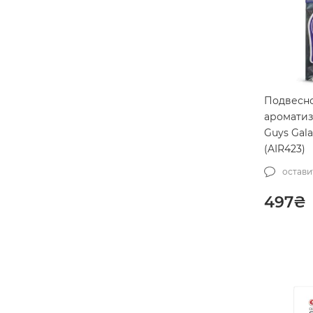
FX Protect
110
G'zox
1
Gyeon
153
IK
19
Подвесн
ароматиз
Karcher
34
Guys Gala
KochChemie
170
(AIR423)
Labocosmetica
10
остави
Lake Country
136
497
₴
Lesta
4
LeTech
117
LIQUI MOLY
295
Mafra
107