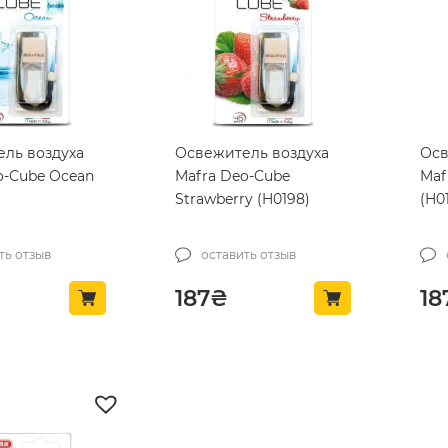
ль воздуха
Освежитель воздуха
Осв
o-Cube Ocean
Mafra Deo-Cube
Maf
Strawberry (H0198)
(H0
ть отзыв
оставить отзыв
187
₴
18