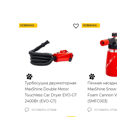
микрофибры FIREBALL
для стекла SOF
Polish Towel 34×43см
Glass Compound
(215078)
100мл (04101)
1 отзыв
4 о
НОВИНКА
НОВИНКА
139
₴
845
₴
Турбосушка двухмоторная
Пенная насадк
MaxShine Double Motor
MaxShine Snow 
Touchless Car Dryer EVO-GT
Foam Cannon V
2400Вт (EVO-GT)
(SMFC003)
оставить отзыв
оставить отз