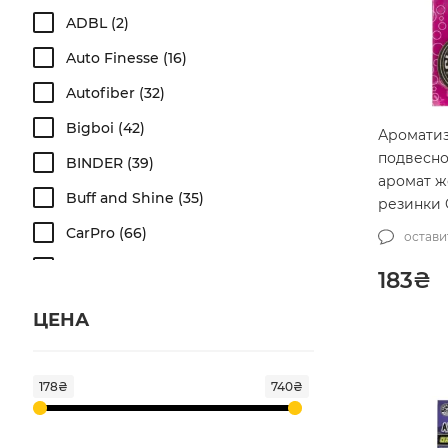
ADBL
2
Auto Finesse
16
Autofiber
32
Bigboi
42
Аромати
подвесно
BINDER
39
аромат ж
Buff and Shine
35
резинки 
Chuy Bub
CarPro
66
остави
Freshener
Chemical Guys
462
183
₴
Detail Factory
51
ЦЕНА
DIY Detail
5
Dodo Juice
69
178₴
740₴
Fireball
120
Flexipads
3