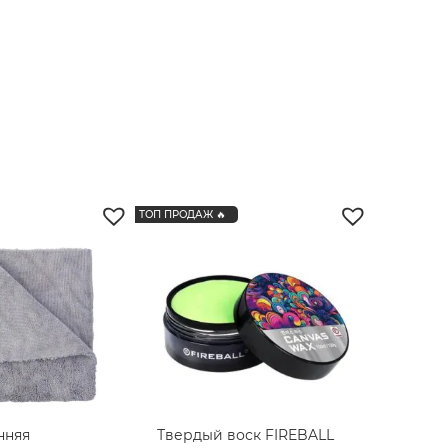
ТОП ПРОДАЖ 🔥
нняя
Твердый воск FIREBALL