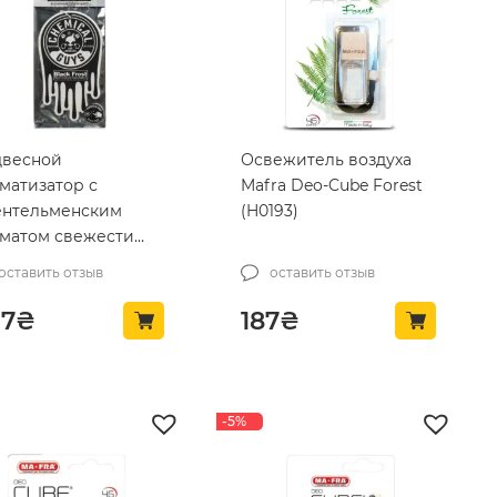
двесной
Освежитель воздуха
матизатор с
Mafra Deo-Cube Forest
нтельменским
(H0193)
матом свежести
mical Guys Black
оставить отзыв
оставить отзыв
st 3 шт (AIR405)
97
₴
187
₴
-5%