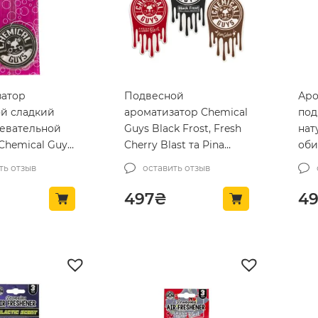
затор
Подвесной
Аро
й сладкий
ароматизатор Chemical
под
евательной
Guys Black Frost, Fresh
нат
Chemical Guys
Cherry Blast та Pina
оби
ble Gum Air
Colada 3шт (AIR404)
Lea
ть отзыв
оставить отзыв
 (AIR400)
(AI
497
₴
4