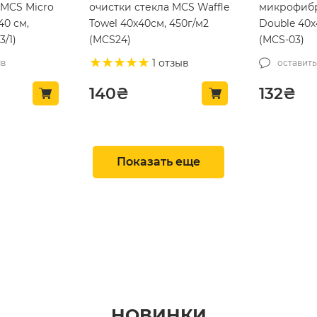
MCS Micro
очистки стекла MCS Waffle
микрофибр
40 см,
Towel 40х40см, 450г/м2
Double 40х
/1)
(MCS24)
(MCS-03)
1 отзыв
ыв
оставить
140
₴
132
₴
ТОП ПРОДАЖ 🔥
ТОП ПРОДАЖ 🔥
Показать еще
-17%
иститель
Средство для чернения
Очиститель
НОВИНКИ