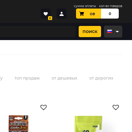
сумма оплаты
кол-во товаров
0
0
₴
0
поиск
гу
топ продаж
от дешевых
от дорогих