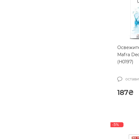
MaxShine
175
MCS
22
Meguiar’s
275
Metrovac
7
P&S
99
Освежите
Mafra De
Prevost
22
(H0197)
Rupes
187
Sapfire
11
остави
Scangrip
116
187
₴
SGCB
89
SHERON
2
Shiny Garage
66
-5%
SOFT99
110