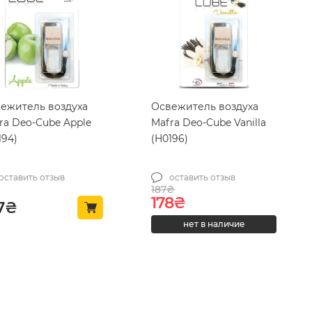
ежитель воздуха
Освежитель воздуха
ra Deo-Cube Apple
Mafra Deo-Cube Vanilla
194)
(H0196)
оставить отзыв
оставить отзыв
187
₴
Первоначальная це
Текущая цена: 
178
₴
7
₴
нет в наличие