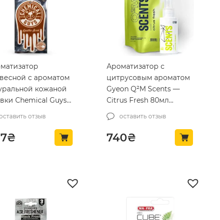
матизатор
Ароматизатор с
весной с ароматом
цитрусовым ароматом
уральной кожаной
Gyeon Q²M Scents —
вки Chemical Guys
Citrus Fresh 80мл
ther Scent 3 шт
(8809973750927)
оставить отзыв
оставить отзыв
R409)
97
₴
740
₴