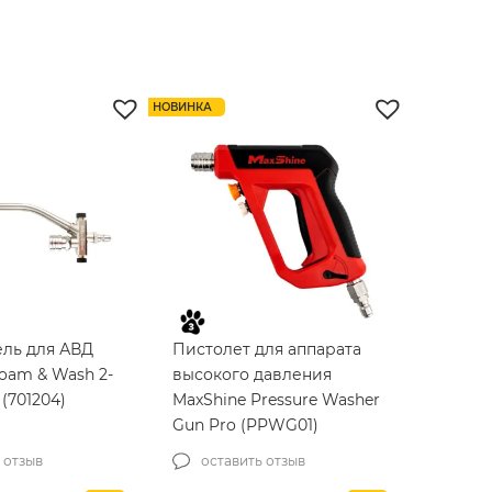
ы и нежной
действия для стекла
нсервацией
GLACO Ultra (04146)
ochChemie Pol
-1L-01)
1 отзыв
оставить отзыв
НОВИНКА
авляла 899₴.
1,125
₴
ель для АВД
Пистолет для аппарата
oam & Wash 2-
высокого давления
 (701204)
MaxShine Pressure Washer
Gun Pro (PPWG01)
 отзыв
оставить отзыв