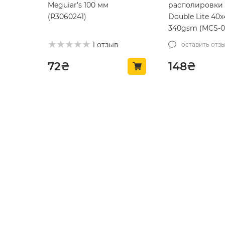
Meguiar’s 100 мм
располировки 
(R3060241)
Double Lite 40х
340gsm (MCS-03
1 отзыв
оставить отз
72
₴
148
₴
ТОП ПРОДАЖ 🔥
ТОП ПРОДАЖ 🔥
Полотенце из
Абразивный оч