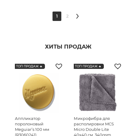
2
1
ХИТЫ ПРОДАЖ
ТОП ПРОДАЖ 🔥
ТОП ПРОДАЖ 🔥
Аппликатор
Микрофибра для
поролоновый
располировки MCS
Meguiar’s 100 мм
Micro Double Lite
(R3060241)
40х40 см, 340gsm