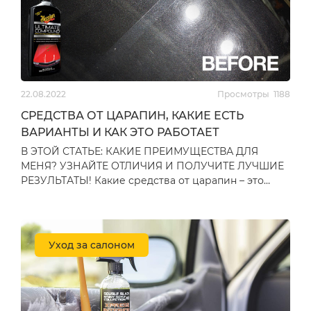
Аппликатор для
Набор аппликаторов
нанесения покрытий
для нанесения
22.08.2022
Просмотры
1188
The Rag Company No
покрытий The Rag
Soak Coating
Company No Soak
СРЕДСТВА ОТ ЦАРАПИН, КАКИЕ ЕСТЬ
Applicator Sponge 7,5 ×
Coating Applicator
оставить отзыв
оставить отзыв
ВАРИАНТЫ И КАК ЭТО РАБОТАЕТ
12,5см, 1шт (TRC-1206_1)
Sponge 7,5 × 12,5см, 6шт
(TRC-1206)
В ЭТОЙ СТАТЬЕ: КАКИЕ ПРЕИМУЩЕСТВА ДЛЯ
154
₴
839
₴
МЕНЯ? УЗНАЙТЕ ОТЛИЧИЯ И ПОЛУЧИТЕ ЛУЧШИЕ
РЕЗУЛЬТАТЫ! Какие средства от царапин – это
вечный вопрос, не правда ли?…
Уход за салоном