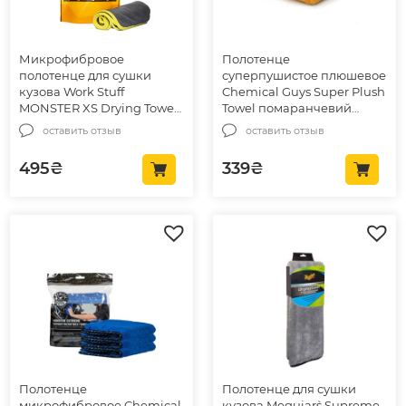
Микрофибровое
Полотенце
полотенце для сушки
суперпушистое плюшевое
кузова Work Stuff
Chemical Guys Super Plush
MONSTER XS Drying Towel
Towel помаранчевий
55×50см (WS070)
40×40см, 1шт. (MIC502)
оставить отзыв
оставить отзыв
495
₴
339
₴
Полотенце
Полотенце для сушки
микрофибровое Chemical
кузова Meguiar`s Supreme