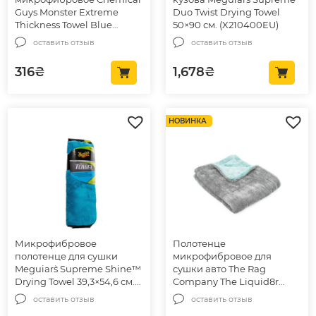
Guys Monster Extreme
Duo Twist Drying Towel
Thickness Towel Blue
50×90 см. (X210400EU)
40×40 см, 1шт (MIC110)
оставить отзыв
оставить отзыв
316
₴
1,678
₴
НОВИНКА
Микрофибровое
Полотенце
полотенце для сушки
микрофибровое для
Meguiar`s Supreme Shine™
сушки авто The Rag
Drying Towel 39,3×54,6 см.
Company The Liquid8r
(X210100)
50см*60см (RAG-213622)
оставить отзыв
оставить отзыв