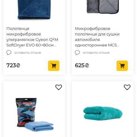
Полотенце
Микрофибровое
микрофибровое
полотенце для сушки
ультрамягкое Gyeon Q²M
автомобиля
SoftDryer EVO 60×80см
одностороннее MCS
(8809432671435)
Single Twisted Towel Gray
оставить отзыв
оставить отзыв
90×70см (MCS-20\Gray)
723
₴
625
₴