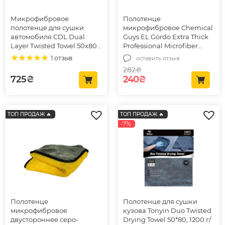
Микрофибровое
Полотенце
полотенце для сушки
микрофибровое Chemical
автомобиля CDL Dual
Guys EL Gordo Extra Thick
Layer Twisted Towel 50х80,
Professional Microfiber
1200gsm (CDL-23)
Towel Green 41×41см, 1шт
1 отзыв
оставить отзыв
(MIC323)
282
₴
Первоначальная цена
Текущая цена: 2
725
₴
240
₴
ТОП ПРОДАЖ 🔥
ТОП ПРОДАЖ 🔥
-7%
Полотенце
Полотенце для сушки
микрофибровое
кузова Tonyin Duo Twisted
двустороннее серо-
Drying Towel 50*80, 1200 г/