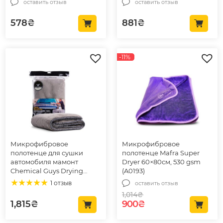
оставить отзыв
оставить отзыв
578
₴
881
₴
-11%
Микрофибровое
Микрофибровое
полотенце для сушки
полотенце Mafra Super
автомобиля мамонт
Dryer 60×80см, 530 gsm
Chemical Guys Drying
(A0193)
Towel Woolly Mammoth 64
1 отзыв
оставить отзыв
x 91см (MIC1995)
1,014
₴
Первоначальная цена
Текущая цена: 9
1,815
₴
900
₴