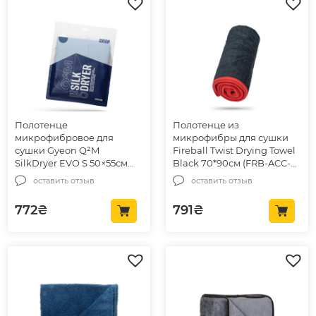
Полотенце
Полотенце из
микрофибровое для
микрофибры для сушки
сушки Gyeon Q²M
Fireball Twist Drying Towel
SilkDryer EVO S 50×55см
Black 70*90см (FRB-ACC-
(8809432671473)
TWL7090)
оставить отзыв
оставить отзыв
772
₴
791
₴