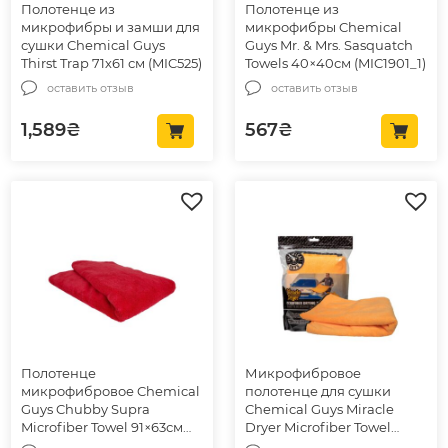
Полотенце из
Полотенце из
микрофибры и замши для
микрофибры Chemical
сушки Chemical Guys
Guys Mr. & Mrs. Sasquatch
Thirst Trap 71х61 см (MIC525)
Towels 40×40см (MIC1901_1)
оставить отзыв
оставить отзыв
1,589
₴
567
₴
Полотенце
Микрофибровое
микрофибровое Chemical
полотенце для сушки
Guys Chubby Supra
Chemical Guys Miracle
Microfiber Towel 91×63см
Dryer Microfiber Towel
(MIC723)
91x63cm (MIC721)