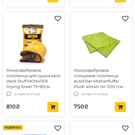
Микрофибровое
Микрофибровое
полотенце для сушки авто
плюшевое полотенце
Work Stuff MONSTER
Autofiber Motherfluffer
Drying Towel 73×90см
Plush 40х40 см. 1100 гсм.
(WS071)
зеленый (T1100G)
оставить отзыв
оставить отзыв
810
₴
750
₴
НОВИНКА