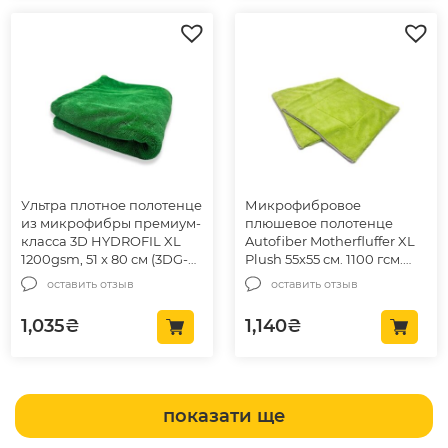
Ультра плотное полотенце
Микрофибровое
из микрофибры премиум-
плюшевое полотенце
класса 3D HYDROFIL XL
Autofiber Motherfluffer XL
1200gsm, 51 x 80 см (3DG-
Plush 55х55 см. 1100 гсм.
1200)
зеленый (T1100G22-1)
оставить отзыв
оставить отзыв
1,035
₴
1,140
₴
показати ще