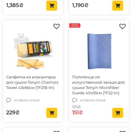
1,385
₴
1,190
₴
-12%
Салфетка из алькантары
Полотенце из
для сушки Tonyin Chamois
искусственной замши для
Towel 43х66см (TF21B-tn)
сушки Tonyin Microfiber
Suede 40х55см (TF22-tn)
оставить отзыв
оставить отзыв
171
₴
Первоначальная цена
Текущая цена: 151
229
₴
151
₴