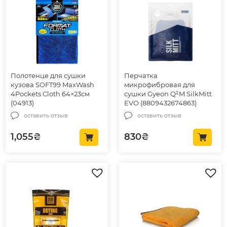
Полотенце для сушки
Перчатка
кузова SOFT99 MaxWash
микрофибровая для
4Pockets Cloth 64×23см
сушки Gyeon Q²M SilkMitt
(04913)
EVO (8809432674863)
оставить отзыв
оставить отзыв
1,055
₴
830
₴