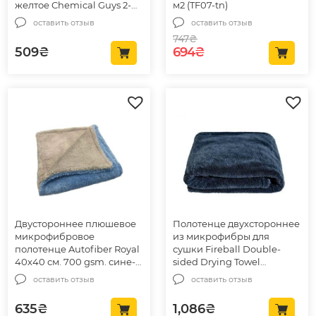
желтое Chemical Guys 2-
м2 (TF07-tn)
Faced Soft Touch Microfiber
оставить отзыв
оставить отзыв
Towel 40х40см (MIC1001)
747
₴
Первоначальная цена
Текущая цена: 6
509
₴
694
₴
Двустороннее плюшевое
Полотенце двухстороннее
микрофибровое
из микрофибры для
полотенце Autofiber Royal
сушки Fireball Double-
40х40 см. 700 gsm. сине-
sided Drying Towel
серое (T705GYBH)
86*74см (215080)
оставить отзыв
оставить отзыв
635
₴
1,086
₴