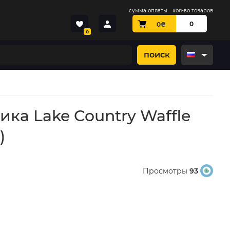
сумма оплаты
кол-во товаров
0
0
₴
0
поиск
ка Lake Country Waffle
)
Просмотры
93