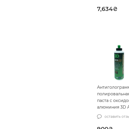
7,634
₴
Антиголограм
полировальна
паста с оксид
алюминия 3D 
520 Finishing P
оставить отз
240мл (3D2405
900
₴