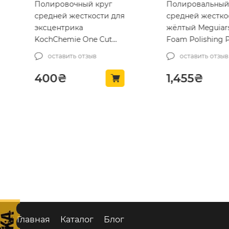
Полировочный круг
Полировальный
средней жесткости для
средней жестко
эксцентрика
жёлтый Meguiars
KochChemie One Cut
Foam Polishing 
Pad 45 x 23 mm (999615)
178мм (WRFP7)
оставить отзыв
оставить отзыв
4₴.
400
₴
1,455
₴
Главная
Каталог
Блог