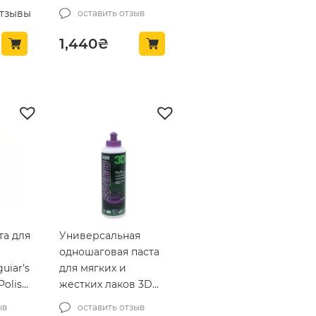
 ACA
Ccompound 500 мл
отзывы
оставить отзыв
(400OZ16)
л
1,440
₴
та для
Универсальная
одношаговая паста
uiar’s
для мягких и
Polish
жестких лаков 3D
HD 425 Speed All-In-
ыв
оставить отзыв