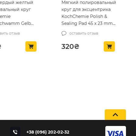
ердый желтый
Мягкий полировальный
вальный круг
круг для эксцентрика
emie
KochChemie Polish &
fschwamm Gelb
Sealing Pad 45 x 23 mm
rt 130*30
(999613)
вить отзыв
оставить отзыв
)
₴
320
₴
+38 (096) 202-02-32