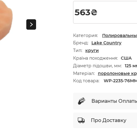
563
₴
Категория:
Полировальные
Бренд
Lake Country
Тип
круги
Країна походження
США
Діаметр підошви, мм
125 м
Матеріал
поролоновые кр
Код товара:
WP-2235-76MM
Варианты Оплат
Про Доставку