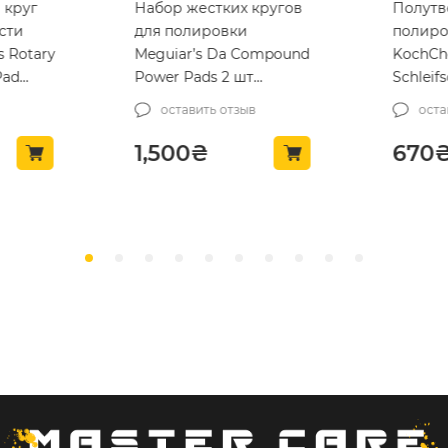
 круг
Набор жестких кругов
Полутв
сти
для полировки
полиро
 Rotary
Meguiar’s Da Compound
KochCh
Pad
Power Pads 2 шт
Schlei
(G3507INT)
mittelha
оставить отзыв
оста
(999267
1,500
₴
670