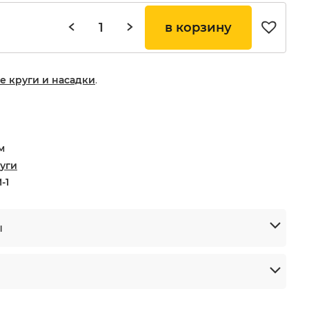
в корзину
 круги и насадки
.
м
уги
-1
ы