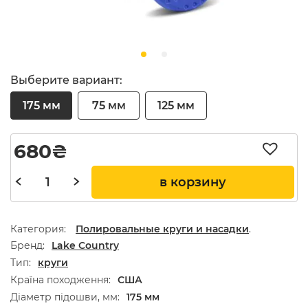
Выберите вариант:
175 мм
75 мм
125 мм
680
₴
в корзину
Категория:
Полировальные круги и насадки
.
Бренд
Lake Country
Тип
круги
Країна походження
США
Діаметр підошви, мм
175 мм