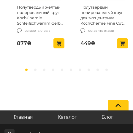
Полутвердый желтый
Полутвердый
полировальный круг
полировальный круг
KochChemie
для эксцентрика
Schleifschwamm Gelb
KochChemie Fine Cut
mittelhart 160*30
Pad 76 x 23 mm (999580)
оставить отзыв
оставить отзыв
(999044)
877
₴
449
₴
Главная
Каталог
Блог