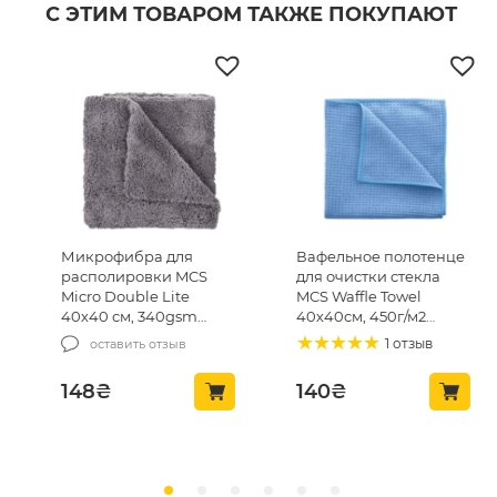
С ЭТИМ ТОВАРОМ ТАКЖЕ ПОКУПАЮТ
Микрофибра для
Вафельное полотенце
располировки MCS
для очистки стекла
Micro Double Lite
MCS Waffle Towel
40х40 см, 340gsm
40х40см, 450г/м2
(MCS-03/1)
(MCS24)
1 отзыв
оставить отзыв
148
₴
140
₴