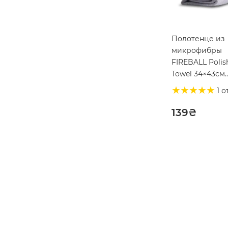
Полотенце из
микрофибры
FIREBALL Polis
Towel 34×43см
(215078)
1 о
139
₴