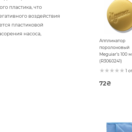
го пластика, что
егативного воздействия
ется пластиковой
асорения насоса,
Аппликатор
поролоновый
Meguiar’s 100 
(R3060241)
1 о
72
₴