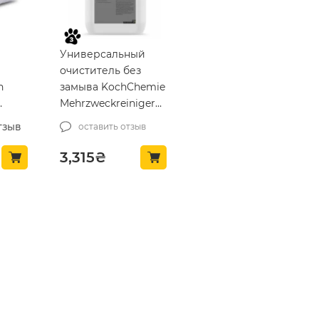
Универсальный
очиститель без
h
замыва KochChemie
Mehrzweckreiniger
10,48л (86011)
тзыв
оставить отзыв
3,315
₴