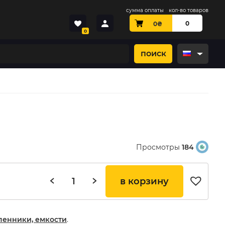
сумма оплаты
кол-во товаров
0
0
₴
0
поиск
Просмотры
184
в корзину
пенники, емкости
.