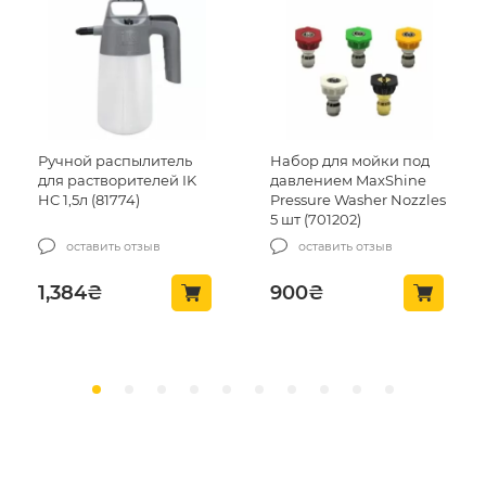
Ручной распылитель
Набор для мойки под
для растворителей IK
давлением MaxShine
HC 1,5л (81774)
Pressure Washer Nozzles
5 шт (701202)
оставить отзыв
оставить отзыв
1,384
₴
900
₴