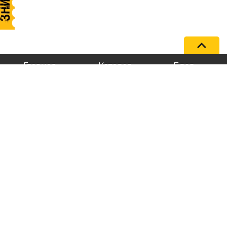
Главная
Каталог
Блог
+38 (096) 202-02-32
@master_care_shop
contact@mastercareshop.com
О нас
Контакты
Доставка и оплата
Политика конфиденциальности
Политика компании по файлам Cookie
Договор публичной оферты