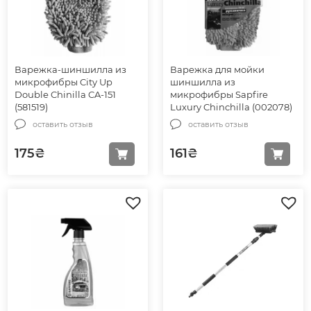
Варежка-шиншилла из
Варежка для мойки
микрофибры City Up
шиншилла из
Double Chinilla CA-151
микрофибры Sapfire
(581519)
Luxury Chinchilla (002078)
оставить отзыв
оставить отзыв
175
₴
161
₴