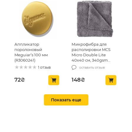
Аппликатор
Микрофибра для
поролоновый
располировки MCS
Meguiar’s 100 мм
Micro Double Lite
(R3060241)
40х40 см, 340gsm
(MCS-03/1)
1 отзыв
оставить отзыв
72
₴
148
₴
ТОП ПРОДАЖ 🔥
ТОП ПРОДАЖ 🔥
Показать еще