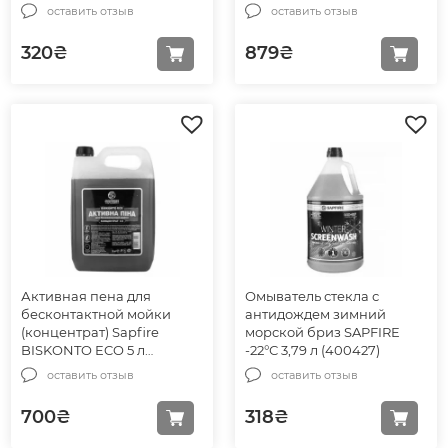
(886001)
165см (002944)
оставить отзыв
оставить отзыв
320
₴
879
₴
Активная пена для
Омыватель стекла с
бесконтактной мойки
антидождем зимний
(концентрат) Sapfire
морской бриз SAPFIRE
BISKONTO ECO 5 л
-22°С 3,79 л (400427)
(745908)
оставить отзыв
оставить отзыв
700
₴
318
₴