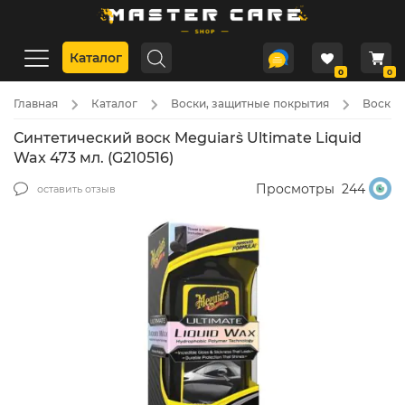
Каталог
0
0
Главная
Каталог
Воски, защитные покрытия
Воски 
Синтетический воск Meguiar`s Ultimate Liquid
Wax 473 мл. (G210516)
Просмотры
244
оставить отзыв