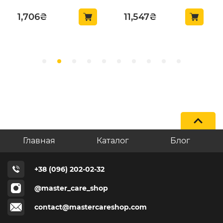
ProtectorWax 10 л
(319010)
1,706
₴
11,547
₴
Главная
Каталог
Блог
+38 (096) 202-02-32
@master_care_shop
contact@mastercareshop.com