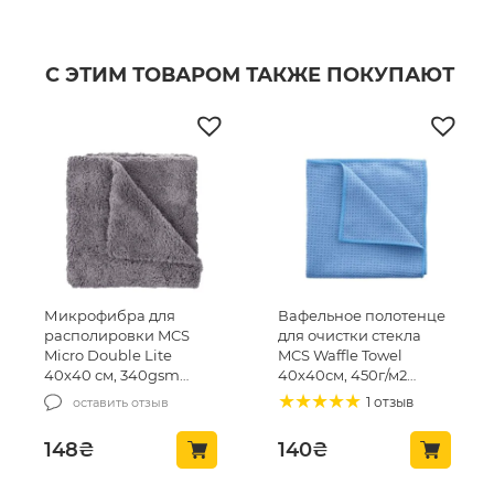
С ЭТИМ ТОВАРОМ ТАКЖЕ ПОКУПАЮТ
Микрофибра для
Вафельное полотенце
располировки MCS
для очистки стекла
Micro Double Lite
MCS Waffle Towel
40х40 см, 340gsm
40х40см, 450г/м2
(MCS-03/1)
(MCS24)
1 отзыв
оставить отзыв
148
₴
140
₴