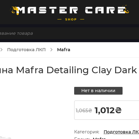
Подготовка ЛКП
Mafra
а Mafra Detailing Clay Dark 
Нет в наличии
Первонач
Тек
1,012
₴
1,065
₴
Категория:
Подготовка Л