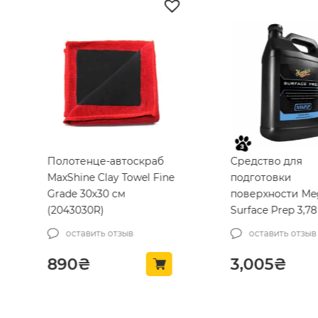
Полотенце-автоскраб
Средство для
MaxShine Clay Towel Fine
подготовки
Grade 30х30 см
поверхности Me
(2043030R)
Surface Prep 3,78
(M12201)
оставить отзыв
оставить отзыв
890
₴
3,005
₴