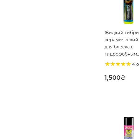
Жидкий гибр
керамический
для блеска с
гидрофобным
эффектом Megu
4 
Hybrid Ceramic
Liquid Wax 473
1,500
₴
(G200416)