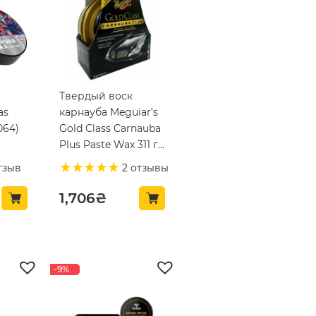
Твердый воск
as
карнауба Meguiar’s
064)
Gold Class Carnauba
Plus Paste Wax 311 г
(G7014J)
тзыв
2 отзывы
1,706
₴
-9%