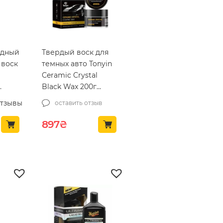
идный
Твердый воск для
 воск
темных авто Tonyin
Ceramic Crystal
Black Wax 200г
iar`s
(TW04E-tn)
отзывы
оставить отзыв
 мл
Первоначальная цена составляла
Текущая цена: 897₴.
897
₴