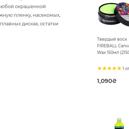
 с любой окрашенной
ную пленку, насекомых,
плавных дисках, остатки
Твердый воск
FIREBALL Canv
Wax 150мл (215
1 о
1,090
₴