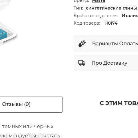
Бренд
Mafra
Тип
синтетические глины
Країна походження
Итали
Код товара:
H0174
Варианты Оплат
Про Доставку
С ЭТИМ ТО
Отзывы (0)
ля темных или черных
екомендуется сочетать