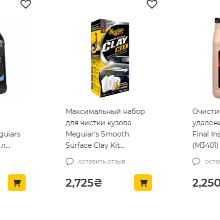
Максимальный набор
Очисти
для чистки кузова
удалени
guiars
Meguiar’s Smooth
Final In
 л
Surface Clay Kit
(M3401)
(G191700)
оставить отзыв
оста
2,725
₴
2,25