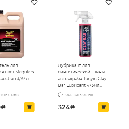
тель для
Лубрикант для
я паст Meguiars
синтетической глины,
spection 3,79 л
автоскраба Tonyin Clay
Bar Lubricant 473мл
(TB03-tn)
вить отзыв
оставить отзыв
0
₴
324
₴