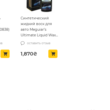
ь
Cинтетический
r
жидкий воск для
0838)
авто Meguiar’s
Ultimate Liquid Wax
473 мл (G18216)
ыв
оставить отзыв
1,870
₴