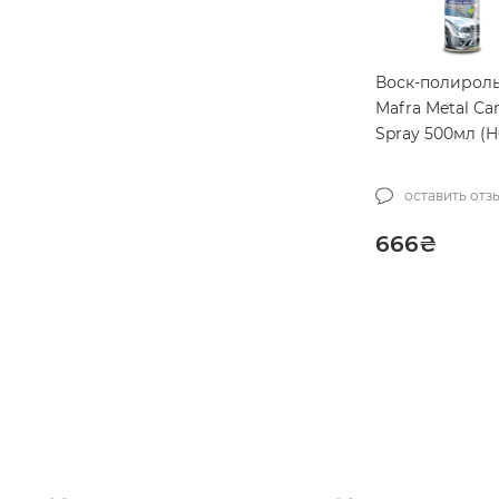
Воск-полирол
Mafra Metal Ca
Spray 500мл (H
оставить отз
666
₴