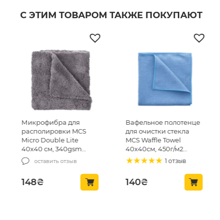
С ЭТИМ ТОВАРОМ ТАКЖЕ ПОКУПАЮТ
Микрофибра для
Вафельное полотенце
располировки MCS
для очистки стекла
Micro Double Lite
MCS Waffle Towel
40х40 см, 340gsm
40х40см, 450г/м2
(MCS-03/1)
(MCS24)
1 отзыв
оставить отзыв
148
₴
140
₴