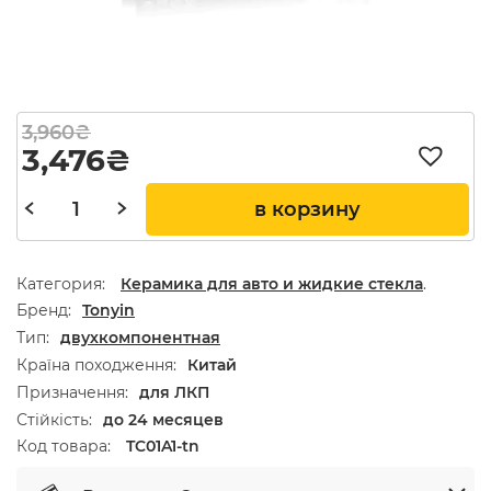
Первоначальная цена соста
Текущая цена: 3,476₴.
3,960
₴
3,476
₴
в корзину
Категория:
Керамика для авто и жидкие стекла
.
Бренд
Tonyin
Тип
двухкомпонентная
Країна походження
Китай
Призначення
для ЛКП
Стійкість
до 24 месяцев
Код товара:
TC01A1-tn