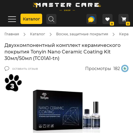
Каталог
0
0
Главная
Каталог
Воски, защитные покрытия
Керами
Двухкомпонентный комплект керамического
покрытия Tonyin Nano Ceramic Coating Kit
30мл/50мл (TC01A1-tn)
Просмотры
182
оставить отзыв