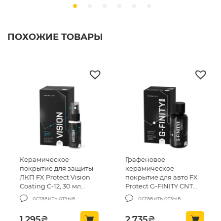
ПОХОЖИЕ ТОВАРЫ
Керамическое
Графеновое
покрытие для защиты
керамическое
ЛКП FX Protect Vision
покрытие для авто FX
Coating C-12, 30 мл
Protect G-FINITY CNT
(K9GXLR-556)
GRAPHENE COATING 15
оставить отзыв
оставить отзыв
мл (FXGFCNT02)
1,295
₴
2,735
₴