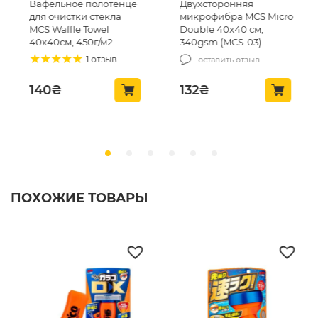
Вафельное полотенце
Двухсторонняя
для очистки стекла
микрофибра MCS Micro
MCS Waffle Towel
Double 40х40 см,
40х40см, 450г/м2
340gsm (MCS-03)
(MCS24)
1 отзыв
оставить отзыв
140
₴
132
₴
ПОХОЖИЕ ТОВАРЫ