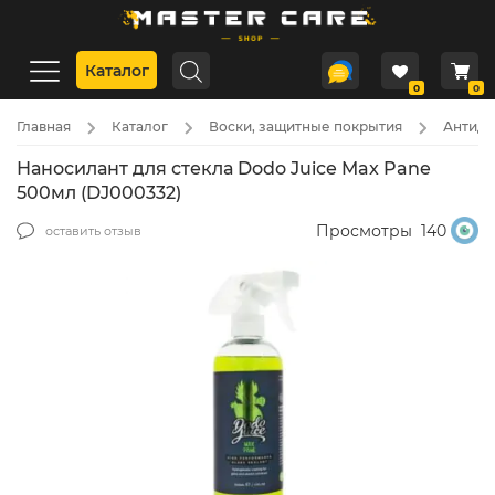
Каталог
0
0
Главная
Каталог
Воски, защитные покрытия
Антидо
Наносилант для стекла Dodo Juice Max Pane
500мл (DJ000332)
Просмотры
140
оставить отзыв